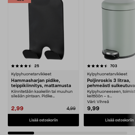
-40%
4.5 viidestä
arvostelut
4.5 viidestä
arvostelut
25
703
tähdestä
t
Kylpyhuonetarvikkeet
Kylpyhuonetarvikkeet
Hammasharjan pidike,
Poljinroskis 3 litraa,
teippikiinnitys, mattamusta
pehmeästi sulkeutuva
Kiinnitetään kaakeliin tai muuhun
Kylpyhuoneeseen, toimist
sileään pintaan. Pidike
keittiöön – s...
perinteiselle hammasha...
Väri:
Vihreä
2,99
9,99
4,99
Lisää ostoskoriin
Lisää ostoskoriin