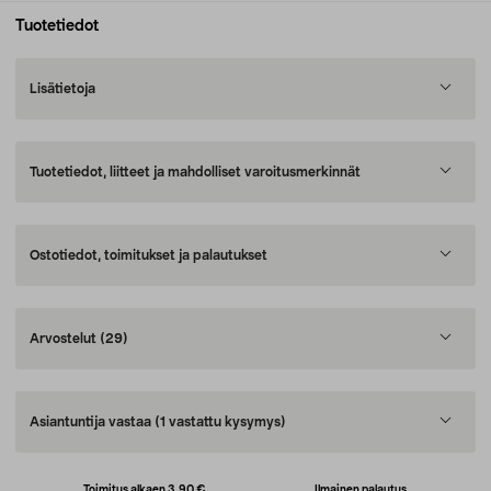
Tuotetiedot
Lisätietoja
Tuotetiedot, liitteet ja mahdolliset varoitusmerkinnät
Ostotiedot, toimitukset ja palautukset
Arvostelut
(29)
Asiantuntija vastaa
(1 vastattu kysymys)
Toimitus alkaen 3,90 €
Ilmainen palautus