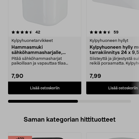
4.5viidestä
arvostelut
4.5viidestä
arvostelut
42
59
tähdestä
t
Kylpyhuonetarvikkeet
Kylpyhuoneen hyllyt
Hammasmuki
Kylpyhuoneen hylly m
sähköhammasharjalle,
tarrakiinnitys 24 x 9,5
seinään, muovi, tarrakiinnitys
cm, valkoinen
Pitää sähköhammasharjat
Siisteyttä ja järjestystä s
paikoillaan ja vapauttaa tilaa
reikiä poraamatta. Kylpy
pesualtaan reunalta. Muov...
hylly, joka k...
7,90
7,99
Lisää ostoskoriin
Lisää ostoskoriin
Saman kategorian hittituotteet