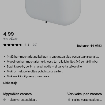
4,99
(sis. ALV:n)
4.5
(
29
)
Tuotenro:
44-9783
Pitää hammasharjat paikoillaan ja vapauttaa tilaa pesualtaan reunalta.
Muovinen hammasharjamuki, jossa tarralla kiinnitettävä seinäkiinnike.
Sopii kaakeli-, peili- ja lasipinnoille – ei tarvetta työkaluille.
Muki on helppo irrottaa puhdistusta varten.
Mukana kiinnityslevy, jossa tarra.
Lisätietoja
Myymälän varasto
Verkkokaupan varasto
Hakee varastosaldoa...
Hakee varastosaldoa...