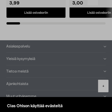
3,99
3,00
Lisää ostoskoriin
Lisää ostoskoriin
Alatunniste
Asiakaspalvelu
Yleisiä kysymyksiä
Tietoa meistä
Ajankohtaista
Product
+
quantity
Muut yrityksemme
Clas Ohlson käyttää evästeitä
Etsi myymälä