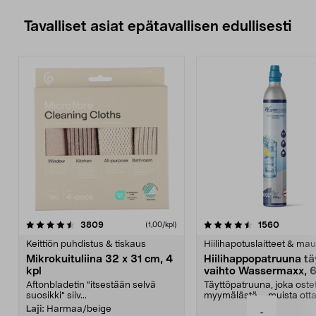
Tavalliset asiat epätavallisen edullisesti
4.5viidestä
arvostelut
4.5viidestä
arvostel
3809
1560
(1,00/kpl)
tähdestä
t
Keittiön puhdistus & tiskaus
Hiilihapotuslaitteet & mau
Mikrokuituliina 32 x 31 cm, 4
Hiilihappopatruuna tä
kpl
vaihto Wassermaxx, 6
Aftonbladetin "itsestään selvä
Täyttöpatruuna, joka ost
suosikki" siiv...
myymälästä – muista ott
patruuna mukaasi m...
Laji:
Harmaa/beige
-