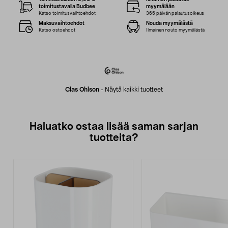
toimitustavalla Budbee
myymälään
Katso toimitusvaihtoehdot
365 päivän palautusoikeus
Maksuvaihtoehdot
Nouda myymälästä
Katso ostoehdot
Ilmainen nouto myymälästä
Clas Ohlson
-
Näytä kaikki tuotteet
Haluatko ostaa lisää saman sarjan
tuotteita?