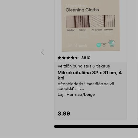
5viidestä
4.5viidestä
arvostelut
3810
tähdestä
tähdestä
Keittiön puhdistus & tiskaus
Mikrokuituliina 32 x 31 cm, 4
kpl
Aftonbladetin "itsestään selvä
suosikki" siiv...
Laji:
Harmaa/beige
3,99
Lisää ostoskoriin