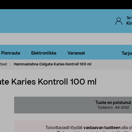
Ter
Ki
Pienrauta
Elektroniikka
Varaosat
Tarjo
tteet
Hammastahna Colgate Karies Kontroll 100 ml
 Karies Kontroll 100 ml
Tuote on poistunut
Tuotenro:
44-3142
Toivottavasti löydät
vastaavan tuotteen
alla o