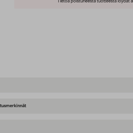
Tietoa poistuneesta tuotteesta löydät al
oitusmerkinnät