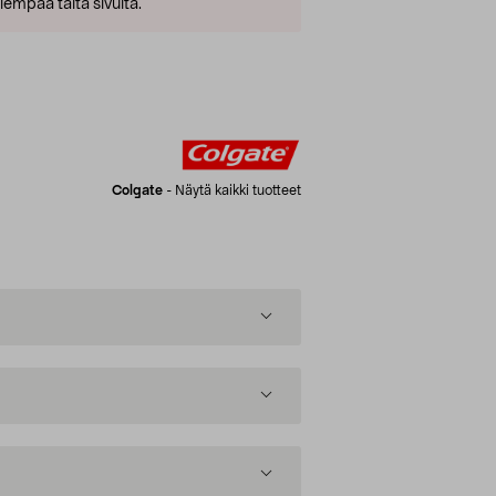
empaa tältä sivulta.
Colgate
-
Näytä kaikki tuotteet