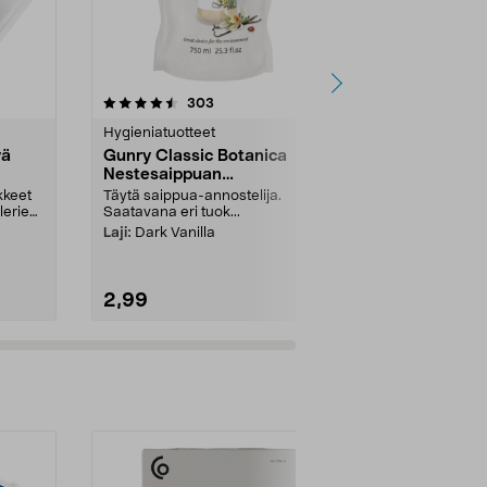
4.5 viidestä
arvostelut
4.5
303
1
tähdestä
tähdestä
Hygieniatuotteet
Hygieniatuott
vä
Gunry Classic Botanica
Gunry Baby
Nestesaippuan
Kosteuspyy
täyttöpakkaus, 750 ml
kkeet
Täytä saippua-annostelija.
Sopivat myös
llerien
Saatavana eri tuok...
iholle. Gunry
kosteuspyyhke
Laji:
Dark Vanilla
2,99
1,99