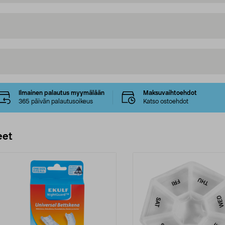
Ilmainen palautus myymälään
Maksuvaihtoehdot
365 päivän palautusoikeus
Katso ostoehdot
eet