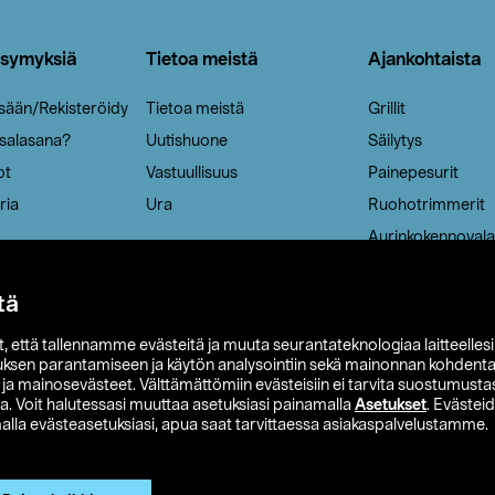
ysymyksiä
Tietoa meistä
Ajankohtaista
isään/Rekisteröidy
Tietoa meistä
Grillit
 salasana?
Uutishuone
Säilytys
ot
Vastuullisuus
Painepesurit
ria
Ura
Ruohotrimmerit
Aurinkokennovala
tä
it, että tallennamme evästeitä ja muuta seurantateknologiaa laitteelles
uksen parantamiseen ja käytön analysointiin sekä mainonnan kohdenta
t ja mainosevästeet. Välttämättömiin evästeisiin ei tarvita suostumustas
a. Voit halutessasi muuttaa asetuksiasi painamalla
Asetukset
. Evästei
lla evästeasetuksiasi, apua saat tarvittaessa asiakaspalvelustamme.
 Ohlson
Club Clas
Ostoehdot
Tietosuojaseloste
Et
Näytä hinnat ilman ALV:a