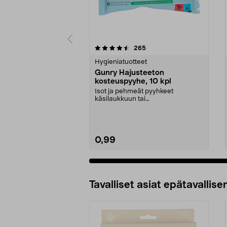
5 viidestä
3.5 viidestä
arvostelut
265
tähdestä
tähdestä
Hygieniatuotteet
Gunry Hajusteeton
kosteuspyyhe, 10 kpl
Isot ja pehmeät pyyhkeet
käsilaukkuun tai
hansikaslokeroon. Gunry-
kosteuspyyhe, ...
0,99
Tavalliset asiat epätavallisen