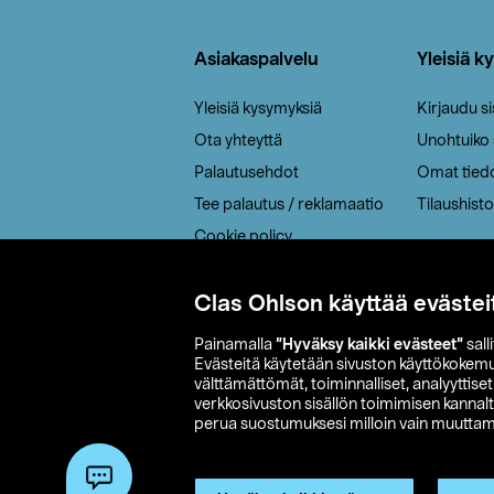
Alatunniste
Asiakaspalvelu
Yleisiä k
Yleisiä kysymyksiä
Kirjaudu s
Ota yhteyttä
Unohtuiko
Palautusehdot
Omat tied
Tee palautus / reklamaatio
Tilaushisto
Cookie policy
Toimitustavat
Saavutettavuus
Clas Ohlson käyttää evästei
Painamalla
”Hyväksy kaikki evästeet”
sall
Evästeitä käytetään sivuston käyttökokem
välttämättömät, toiminnalliset, analyyttise
verkkosivuston sisällön toimimisen kannalt
perua suostumuksesi milloin vain muuttama
© 2026 Clas