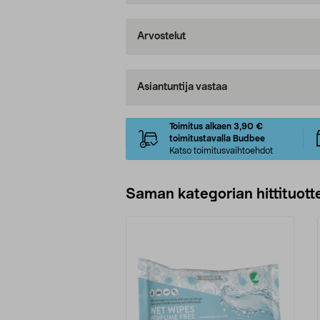
Arvostelut
Asiantuntija vastaa
Toimitus alkaen 3,90 €
toimitustavalla Budbee
Katso toimitusvaihtoehdot
Saman kategorian hittituott