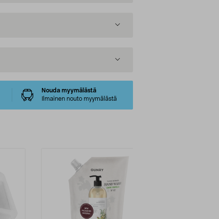
Nouda myymälästä
Ilmainen nouto myymälästä