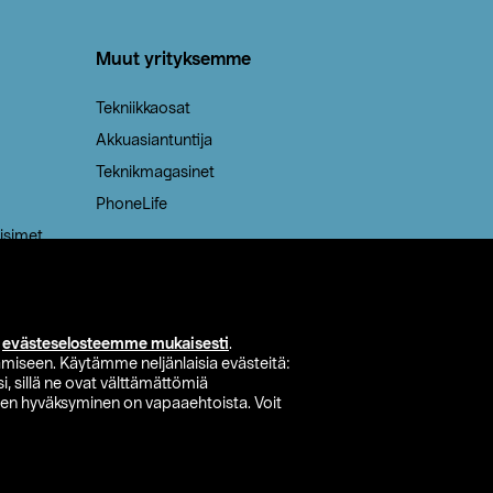
Muut yrityksemme
Tekniikkaosat
Akkuasiantuntija
Teknikmagasinet
PhoneLife
isimet
i
evästeselosteemme mukaisesti
.
miseen. Käytämme neljänlaisia evästeitä:
i, sillä ne ovat välttämättömiä
den hyväksyminen on vapaaehtoista. Voit
si myymälä