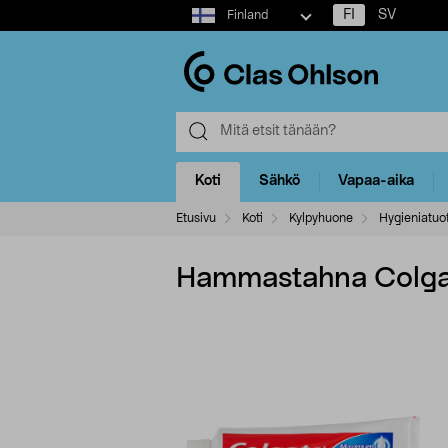
Select
FI
SV
Finland
market
Koti
Sähkö
Vapaa-aika
Etusivu
Koti
Kylpyhuone
Hygieniatuo
Hammastahna Colgate