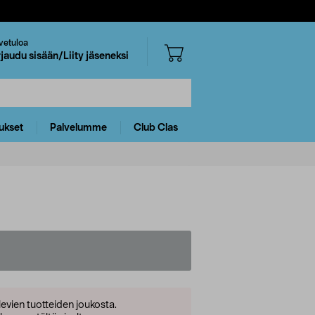
vetuloa
rjaudu sisään/Liity jäseneksi
ukset
Palvelumme
Club Clas
levien tuotteiden joukosta.