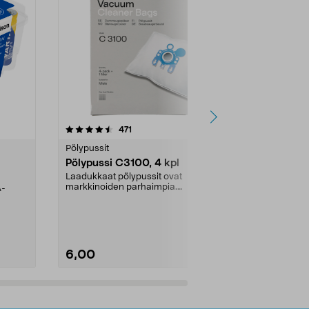
4.5viidestä
arvostelut
4.5
471
6
tähdestä
tähdestä
Pölypussit
Kierrätys & ro
Pölypussi C3100, 4 kpl
Roskapussi,
kahvat, 30 l
Laadukkaat pölypussit ovat
markkinoiden parhaimpia.
A-
Testivoittaja 
Kestävä, jopa 50 % suurempi ...
roskapussi u
Roskapussi, jo
6,00
2,00
Lisää ostoskoriin
Lisää