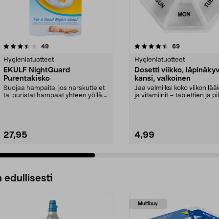
4.5 viidestä
arvostelut
4.5 viidestä
arvostelut
49
69
tähdestä
Hygieniatuotteet
Hygieniatuotteet
EKULF NightGuard
Dosetti viikko, läpinäky
Purentakisko
kansi, valkoinen
Suojaa hampaita, jos narskuttelet
Jaa valmiiksi koko viikon lää
tai puristat hampaat yhteen yöllä.
ja vitamiinit – tablettien ja pi
Ekulf Night...
annos...
27,95
4,99
 edullisesti
Multibuy