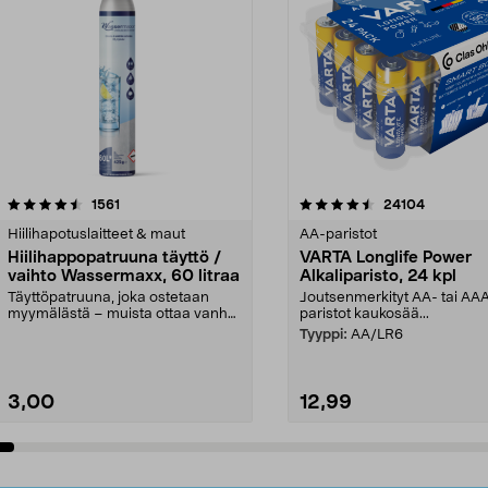
4.5viidestä
arvostelut
4.5viidestä
arvostelut
1561
24104
tähdestä
Hiilihapotuslaitteet & maut
AA-paristot
Hiilihappopatruuna täyttö /
VARTA Longlife Power
vaihto Wassermaxx, 60 litraa
Alkaliparisto, 24 kpl
Täyttöpatruuna, joka ostetaan
Joutsenmerkityt AA- tai AA
myymälästä – muista ottaa vanha
paristot kaukosää...
patruuna mukaasi m...
Tyyppi:
AA/LR6
3,00
12,99
Lisää ostoskoriin
Lisää ostoskoriin