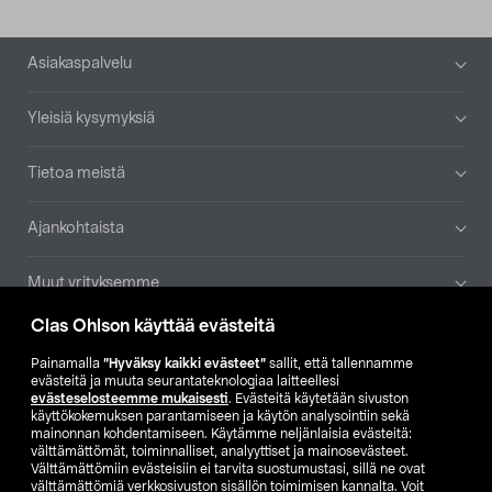
Alatunniste
Asiakaspalvelu
Yleisiä kysymyksiä
Tietoa meistä
Ajankohtaista
Muut yrityksemme
Clas Ohlson käyttää evästeitä
Etsi myymälä
Painamalla
”Hyväksy kaikki evästeet”
sallit, että tallennamme
evästeitä ja muuta seurantateknologiaa laitteellesi
SE
NO
FI
evästeselosteemme mukaisesti
. Evästeitä käytetään sivuston
käyttökokemuksen parantamiseen ja käytön analysointiin sekä
FI
SV
mainonnan kohdentamiseen. Käytämme neljänlaisia evästeitä:
välttämättömät, toiminnalliset, analyyttiset ja mainosevästeet.
Välttämättömiin evästeisiin ei tarvita suostumustasi, sillä ne ovat
välttämättömiä verkkosivuston sisällön toimimisen kannalta. Voit