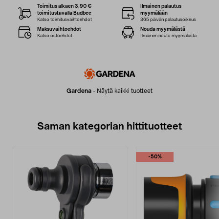
Toimitus alkaen 3,90 €
Ilmainen palautus
toimitustavalla Budbee
myymälään
Katso toimitusvaihtoehdot
365 päivän palautusoikeus
Maksuvaihtoehdot
Nouda myymälästä
Katso ostoehdot
Ilmainen nouto myymälästä
Gardena
-
Näytä kaikki tuotteet
Saman kategorian hittituotteet
-50%