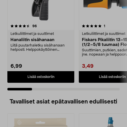
5.0 viidestä
arvostelut
3.5 viidestä
arvostelut
96
1
tähdestä
t
Letkuliittimet ja suuttimet
Letkuliittimet ja suuttimet
Hanaliitin sisähanaan
Fiskars Pikaliitin 13–
(1/2–5/8 tuumaa) Fl
Liitä puutarhaletku sisähanaan
helposti. Helppokäyttöinen
Suuttimien, putkien, sade
hanaliitin – nopea ase...
jne. nopeaan ja helppoon
vaihtoon. Fiskars Flow ...
6,99
3,49
Lisää ostoskoriin
Lisää ostoskoriin
Tavalliset asiat epätavallisen edullisesti