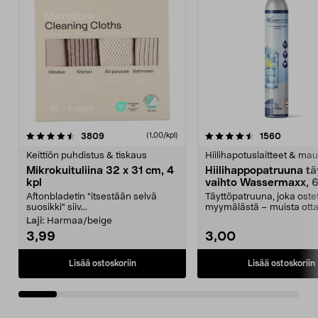
4.5viidestä
arvostelut
4.5viidestä
arvostel
3809
1560
(1,00/kpl)
tähdestä
t
Keittiön puhdistus & tiskaus
Hiilihapotuslaitteet & mau
Mikrokuituliina 32 x 31 cm, 4
Hiilihappopatruuna tä
kpl
vaihto Wassermaxx, 6
Aftonbladetin "itsestään selvä
Täyttöpatruuna, joka ost
suosikki" siiv...
myymälästä – muista ott
patruuna mukaasi m...
Laji:
Harmaa/beige
3,99
3,00
Lisää ostoskoriin
Lisää ostoskoriin