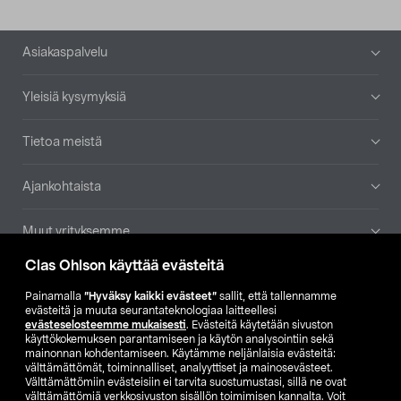
Alatunniste
Asiakaspalvelu
Yleisiä kysymyksiä
Tietoa meistä
Ajankohtaista
Muut yrityksemme
Clas Ohlson käyttää evästeitä
Etsi myymälä
Painamalla
”Hyväksy kaikki evästeet”
sallit, että tallennamme
evästeitä ja muuta seurantateknologiaa laitteellesi
SE
NO
FI
evästeselosteemme mukaisesti
. Evästeitä käytetään sivuston
käyttökokemuksen parantamiseen ja käytön analysointiin sekä
FI
SV
mainonnan kohdentamiseen. Käytämme neljänlaisia evästeitä:
välttämättömät, toiminnalliset, analyyttiset ja mainosevästeet.
Välttämättömiin evästeisiin ei tarvita suostumustasi, sillä ne ovat
välttämättömiä verkkosivuston sisällön toimimisen kannalta. Voit