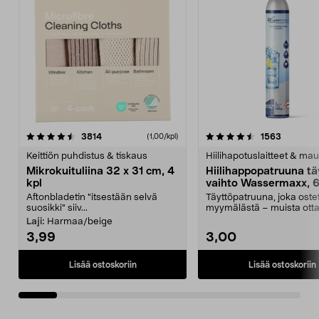
4.5viidestä
arvostelut
4.5viidestä
arvostelu
3814
1563
(1,00/kpl)
tähdestä
t
Keittiön puhdistus & tiskaus
Hiilihapotuslaitteet & mau
Mikrokuituliina 32 x 31 cm, 4
Hiilihappopatruuna tä
kpl
vaihto Wassermaxx, 6
Aftonbladetin "itsestään selvä
Täyttöpatruuna, joka ost
suosikki" siiv...
myymälästä – muista ott
patruuna mukaasi m...
Laji:
Harmaa/beige
3,99
3,00
Lisää ostoskoriin
Lisää ostoskoriin