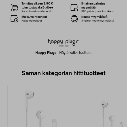
Toimitus alkaen 3,90 €
Ilmainen palautus
toimitustavalla Budbee
myymälään
Katso toimitusvaihtoehdot
365 päivän palautusoikeus
Maksuvaihtoehdot
Nouda myymälästä
Katso ostoehdot
Ilmainen nouto myymälästä
Happy Plugs
-
Näytä kaikki tuotteet
Saman kategorian hittituotteet