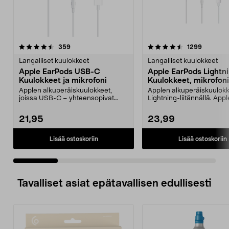
4.5 viidestä
arvostelut
4.5 viidestä
arvostelu
359
1299
tähdestä
t
Langalliset kuulokkeet
Langalliset kuulokkeet
Apple EarPods USB-C
Apple EarPods Lightn
Kuulokkeet ja mikrofoni
Kuulokkeet, mikrofoni
Applen alkuperäiskuulokkeet,
Applen alkuperäiskuulok
joissa USB-C – yhteensopivat
Lightning-liitännällä. Appl
USB-C-laitteiden kanss...
Earpods Lightning – mak..
21,95
23,99
Lisää ostoskoriin
Lisää ostoskoriin
Tavalliset asiat epätavallisen edullisesti