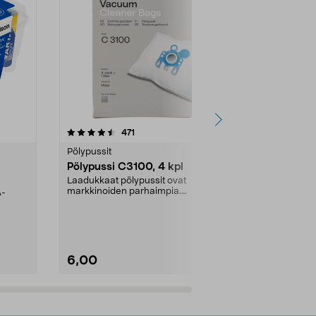
4.5viidestä
arvostelut
4.5
471
6
tähdestä
tähdestä
Pölypussit
Kierrätys & ro
Pölypussi C3100, 4 kpl
Roskapussi,
kahvat, 30 l
Laadukkaat pölypussit ovat
markkinoiden parhaimpia.
A-
Testivoittaja 
Kestävä, jopa 50 % suurempi ...
roskapussi u
Roskapussi, jo
6,00
2,00
Lisää ostoskoriin
Lisää