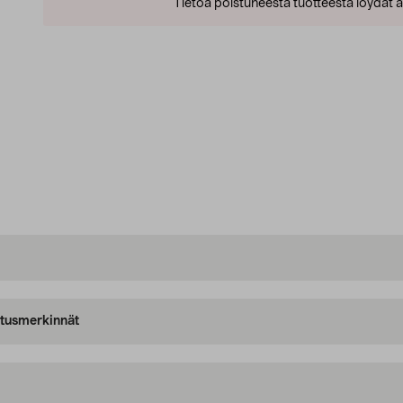
Tietoa poistuneesta tuotteesta löydät al
oitusmerkinnät