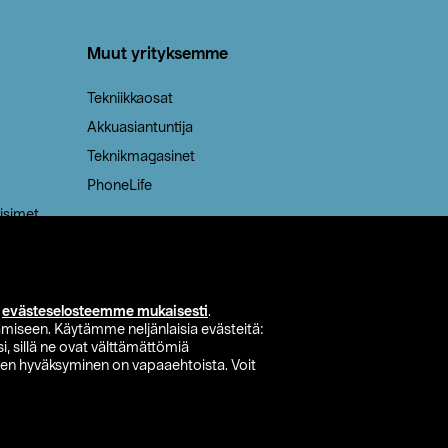
Muut yrityksemme
Tekniikkaosat
Akkuasiantuntija
Teknikmagasinet
PhoneLife
isimet
i
evästeselosteemme mukaisesti
.
miseen. Käytämme neljänlaisia evästeitä:
i, sillä ne ovat välttämättömiä
den hyväksyminen on vapaaehtoista. Voit
si myymälä