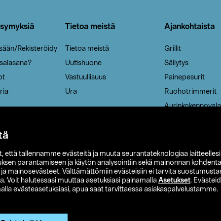
ysymyksiä
Tietoa meistä
Ajankohtaista
isään/Rekisteröidy
Tietoa meistä
Grillit
 salasana?
Uutishuone
Säilytys
ot
Vastuullisuus
Painepesurit
ria
Ura
Ruohotrimmerit
Aurinkokennovala
tä
it, että tallennamme evästeitä ja muuta seurantateknologiaa laitteelles
uksen parantamiseen ja käytön analysointiin sekä mainonnan kohdenta
t ja mainosevästeet. Välttämättömiin evästeisiin ei tarvita suostumustas
a. Voit halutessasi muuttaa asetuksiasi painamalla
Asetukset
. Evästei
lla evästeasetuksiasi, apua saat tarvittaessa asiakaspalvelustamme.
 Ohlson
Club Clas
Ostoehdot
Tietosuojaseloste
Et
Näytä hinnat ilman ALV:a