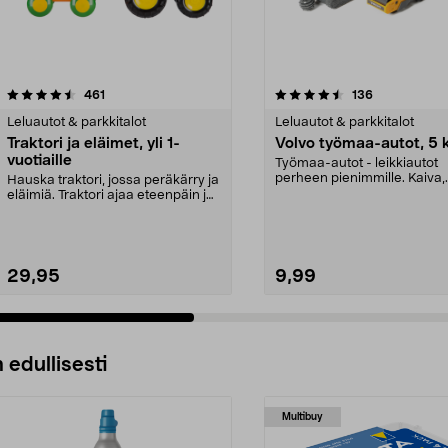
4.5 viidestä
arvostelut
4.5 viidestä
arvostelut
461
136
tähdestä
Leluautot & parkkitalot
Leluautot & parkkitalot
Traktori ja eläimet, yli 1-
Volvo työmaa-autot, 5 
vuotiaille
Työmaa-autot - leikkiautot
perheen pienimmille. Kaiva,
Hauska traktori, jossa peräkärry ja
kuormaa ja rakenna - erin...
eläimiä. Traktori ajaa eteenpäin ja
siinä on...
29,95
9,99
 edullisesti
Multibuy