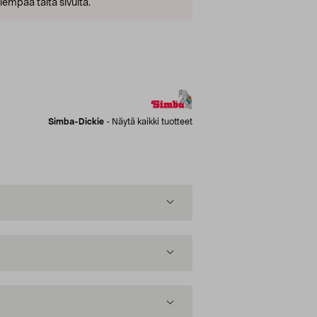
empaa tältä sivulta.
Simba-Dickie
-
Näytä kaikki tuotteet