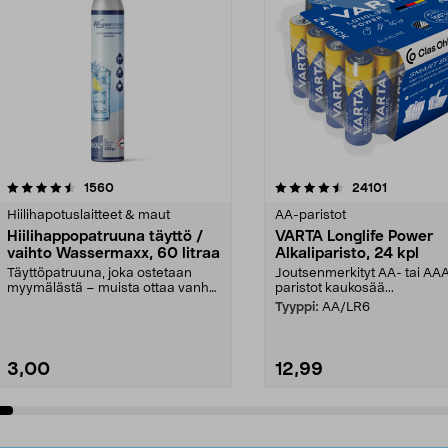
4.5viidestä
arvostelut
4.5viidestä
arvostelut
1560
24101
tähdestä
Hiilihapotuslaitteet & maut
AA-paristot
Hiilihappopatruuna täyttö /
VARTA Longlife Power
vaihto Wassermaxx, 60 litraa
Alkaliparisto, 24 kpl
Täyttöpatruuna, joka ostetaan
Joutsenmerkityt AA- tai AA
myymälästä – muista ottaa vanha
paristot kaukosää...
patruuna mukaasi m...
Tyyppi:
AA/LR6
3,00
12,99
Lisää ostoskoriin
Lisää ostoskoriin