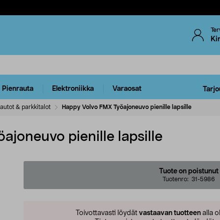
Ter
Ki
Pienrauta
Elektroniikka
Varaosat
Tarjo
autot & parkkitalot
Happy Volvo FMX Työajoneuvo pienille lapsille
joneuvo pienille lapsille
Tuote on poistunut
Tuotenro:
31-5986
Toivottavasti löydät
vastaavan tuotteen
alla o