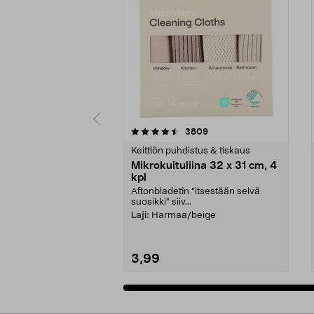
5viidestä
4.5viidestä
arvostelut
3809
tähdestä
tähdestä
Keittiön puhdistus & tiskaus
Mikrokuituliina 32 x 31 cm, 4
kpl
Aftonbladetin "itsestään selvä
suosikki" siiv...
Laji:
Harmaa/beige
3,99
Lisää ostoskoriin