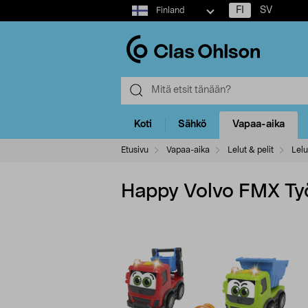
Select
FI
SV
Finland
market
Koti
Sähkö
Vapaa-aika
Etusivu
Vapaa-aika
Lelut & pelit
Lelu
Happy Volvo FMX Työa