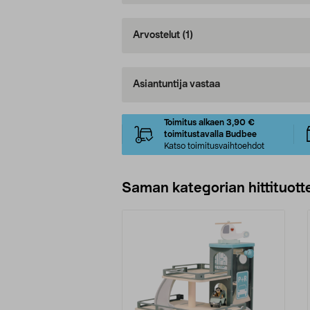
Arvostelut
(1)
Asiantuntija vastaa
Toimitus alkaen 3,90 €
toimitustavalla Budbee
Katso toimitusvaihtoehdot
Saman kategorian hittituott