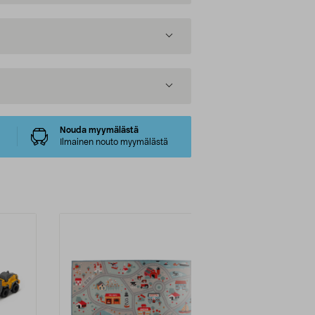
Nouda myymälästä
Ilmainen nouto myymälästä