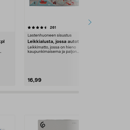
4.5 viidestä
arvostelut
4.0
261
2
tähdestä
tähdestä
Lastenhuoneen sisustus
Leluautot & pa
kpl
Leikkialusta, jossa autotie
Hot Wheels
lajittelema
Leikkimatto, jossa on hieno
kaupunkimaisema ja paljon
Todenmukaisia
kiemuraisia autoteitä. Sen...
pienille autof
leikkiautoja on
16,99
3,49