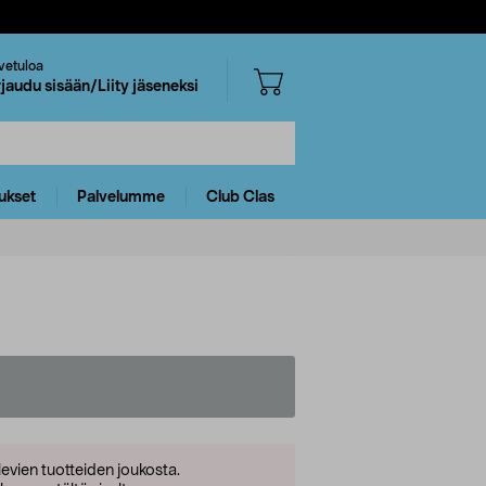
vetuloa
rjaudu sisään/Liity jäseneksi
ukset
Palvelumme
Club Clas
levien tuotteiden joukosta.