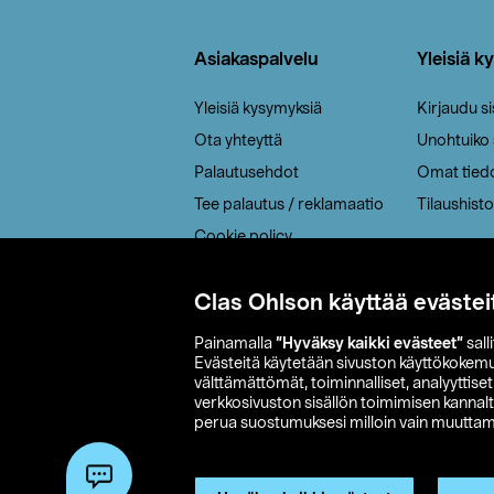
Alatunniste
Asiakaspalvelu
Yleisiä k
Yleisiä kysymyksiä
Kirjaudu s
Ota yhteyttä
Unohtuiko
Palautusehdot
Omat tied
Tee palautus / reklamaatio
Tilaushisto
Cookie policy
Toimitustavat
Clas Ohlson käyttää evästei
Saavutettavuus
Painamalla
”Hyväksy kaikki evästeet”
sall
Evästeitä käytetään sivuston käyttökokem
välttämättömät, toiminnalliset, analyyttise
verkkosivuston sisällön toimimisen kannalt
perua suostumuksesi milloin vain muuttama
© 2026 Clas