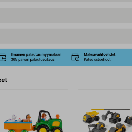
Ilmainen palautus myymälään
Maksuvaihtoehdot
365 päivän palautusoikeus
Katso ostoehdot
eet