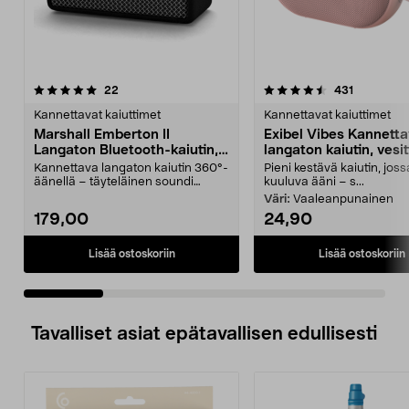
4.5 viidestä
arvostelut
4.5 viidestä
arvostelut
22
431
tähdestä
t
Kannettavat kaiuttimet
Kannettavat kaiuttimet
Marshall Emberton II
Exibel Vibes Kannett
Langaton Bluetooth-kaiutin,
langaton kaiutin, vesit
musta
Kannettava langaton kaiutin 360°-
Pieni kestävä kaiutin, joss
äänellä – täyteläinen soundi
kuuluva ääni – s...
sisällä ja ulkona....
Väri:
Vaaleanpunainen
179,00
24,90
Lisää ostoskoriin
Lisää ostoskoriin
Tavalliset asiat epätavallisen edullisesti