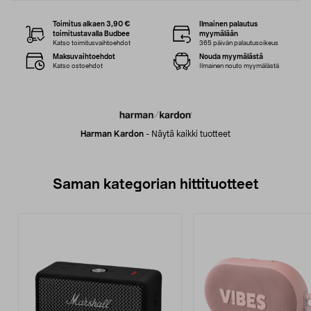
Toimitus alkaen 3,90 €
Ilmainen palautus
toimitustavalla Budbee
myymälään
Katso toimitusvaihtoehdot
365 päivän palautusoikeus
Maksuvaihtoehdot
Nouda myymälästä
Katso ostoehdot
Ilmainen nouto myymälästä
Harman Kardon
-
Näytä kaikki tuotteet
Saman kategorian hittituotteet