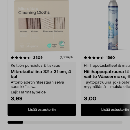
4.5viidestä
arvostelut
4.5viidestä
arvostel
3809
1560
(1,00/kpl)
tähdestä
t
Keittiön puhdistus & tiskaus
Hiilihapotuslaitteet & mau
Mikrokuituliina 32 x 31 cm, 4
Hiilihappopatruuna tä
kpl
vaihto Wassermaxx, 6
Aftonbladetin "itsestään selvä
Täyttöpatruuna, joka ost
suosikki" siiv...
myymälästä – muista ott
patruuna mukaasi m...
Laji:
Harmaa/beige
3,99
3,00
Lisää ostoskoriin
Lisää ostoskoriin