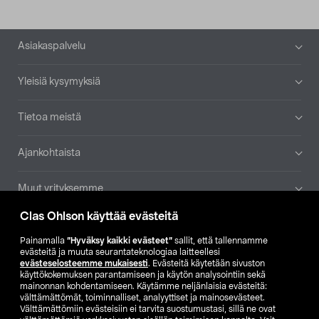
Alatunniste
Asiakaspalvelu
Yleisiä kysymyksiä
Tietoa meistä
Ajankohtaista
Muut yrityksemme
Clas Ohlson käyttää evästeitä
Etsi myymälä
Painamalla
”Hyväksy kaikki evästeet”
sallit, että tallennamme
evästeitä ja muuta seurantateknologiaa laitteellesi
SE
NO
FI
evästeselosteemme mukaisesti
. Evästeitä käytetään sivuston
käyttökokemuksen parantamiseen ja käytön analysointiin sekä
FI
SV
mainonnan kohdentamiseen. Käytämme neljänlaisia evästeitä:
välttämättömät, toiminnalliset, analyyttiset ja mainosevästeet.
Välttämättömiin evästeisiin ei tarvita suostumustasi, sillä ne ovat