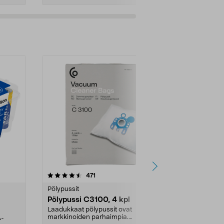
4.5viidestä
arvostelut
4.5
471
6
tähdestä
tähdestä
Pölypussit
Kierrätys & ro
Pölypussi C3100, 4 kpl
Roskapussi,
kahvat, 30 l
Laadukkaat pölypussit ovat
markkinoiden parhaimpia.
A-
Testivoittaja 