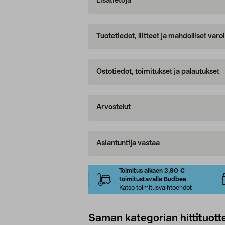
Lisätietoja
Tuotetiedot, liitteet ja mahdolliset var
Ostotiedot, toimitukset ja palautukset
Arvostelut
Asiantuntija vastaa
Toimitus alkaen 3,90 €
toimitustavalla Budbee
Katso toimitusvaihtoehdot
Saman kategorian hittituott