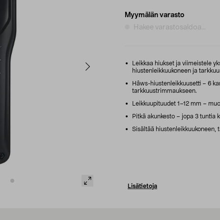
Myymälän varasto
Hakee varastosaldoa...
Leikkaa hiukset ja viimeistele yks
hiustenleikkuukoneen ja tarkku
Hâws-hiustenleikkuusetti – 6 k
tarkkuustrimmaukseen.
Leikkuupituudet 1–12 mm – muok
Pitkä akunkesto – jopa 3 tuntia k
Sisältää hiustenleikkuukoneen, 
Lisätietoja