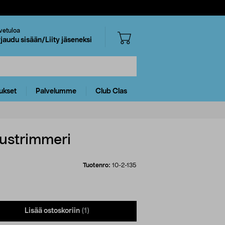
vetuloa
rjaudu sisään/Liity jäseneksi
ukset
Palvelumme
Club Clas
uustrimmeri
Tuotenro:
10-2-135
Lisää ostoskoriin
(1)