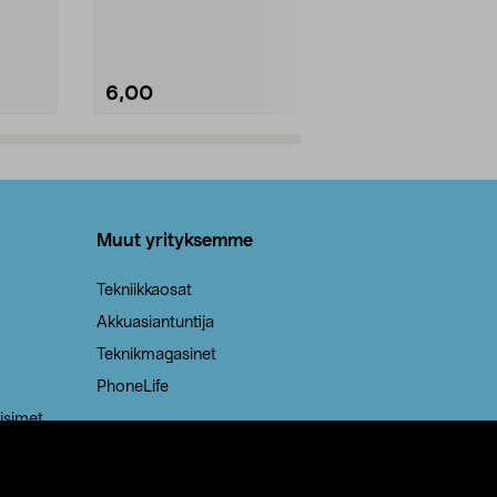
Kestävä, jopa 50 % suurempi ...
roskapussi u
Roskapussi, jo
6,00
2,00
Lisää ostoskoriin
Lisää
Muut yrityksemme
Tekniikkaosat
Akkuasiantuntija
Teknikmagasinet
PhoneLife
isimet