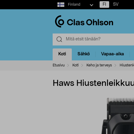
Select
FI
SV
Finland
market
Koti
Sähkö
Vapaa-aika
Etusivu
Koti
Keho ja terveys
Hiustenl
Haws Hiustenleikkuu