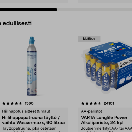
 edullisesti
Multibuy
4.5viidestä
arvostelut
4.5viidestä
arvostelut
1560
24101
tähdestä
Hiilihapotuslaitteet & maut
AA-paristot
Hiilihappopatruuna täyttö /
VARTA Longlife Power
vaihto Wassermaxx, 60 litraa
Alkaliparisto, 24 kpl
Täyttöpatruuna, joka ostetaan
Joutsenmerkityt AA- tai AA