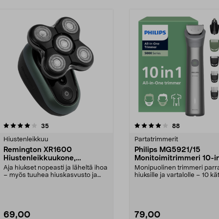
4.0 viidestä
arvostelut
4.5 viidestä
arvostelut
35
88
tähdestä
Hiustenleikkuu
Partatrimmerit
Remington XR1600
Philips MG5921/15
Hiustenleikkuukone,
Monitoimitrimmeri 10-i
akkukäyttöinen
Aja hiukset nopeasti ja läheltä ihoa
Monipuolinen trimmeri parra
– myös tuuhea hiuskasvusto ja
hiuksille ja vartalolle – 10 k
paksut hiukse...
lisäosaa. P...
69,00
79,00