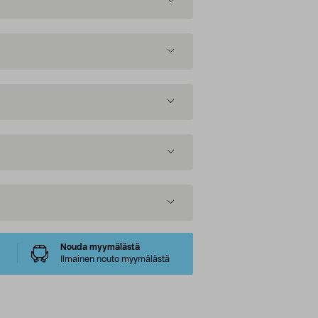
Nouda myymälästä
Ilmainen nouto myymälästä