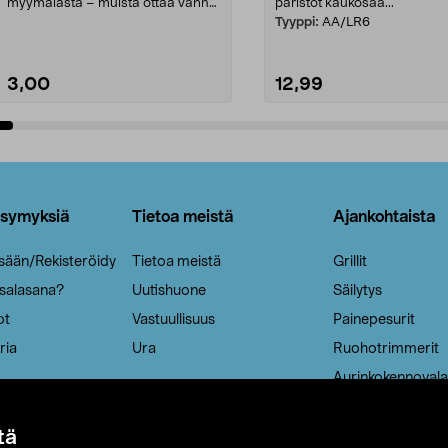
myymälästä – muista ottaa vanha
paristot kaukosää...
patruuna mukaasi m...
Tyyppi:
AA/LR6
3,00
12,99
Lisää ostoskoriin
Lisää ostoskoriin
ysymyksiä
Tietoa meistä
Ajankohtaista
isään/Rekisteröidy
Tietoa meistä
Grillit
 salasana?
Uutishuone
Säilytys
ot
Vastuullisuus
Painepesurit
ria
Ura
Ruohotrimmerit
Aurinkokennovala
tä