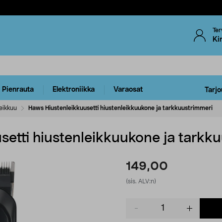
Ter
Ki
Pienrauta
Elektroniikka
Varaosat
Tarjo
eikkuu
Haws Hiustenleikkuusetti hiustenleikkuukone ja tarkkuustrimmeri
setti hiustenleikkuukone ja tarkk
149,00
(sis. ALV:n)
Product
quantity