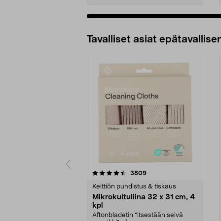
Tavalliset asiat epätavallisen
5viidestä
4.5viidestä
arvostelut
3809
tähdestä
tähdestä
Keittiön puhdistus & tiskaus
Mikrokuituliina 32 x 31 cm, 4
kpl
Aftonbladetin "itsestään selvä