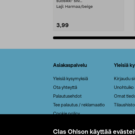
suosikki" siiv...
Laji:
Harmaa/beige
3,99
Lisää ostoskoriin
Alatunniste
Asiakaspalvelu
Yleisiä k
Yleisiä kysymyksiä
Kirjaudu s
Ota yhteyttä
Unohtuiko
Palautusehdot
Omat tied
Tee palautus / reklamaatio
Tilaushisto
Cookie policy
Toimitustavat
Clas Ohlson käyttää evästei
Saavutettavuus