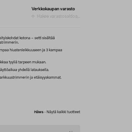
Verkkokaupan varasto
Hakee varastosaldoa...
ityiskohdat kotona – setti sisältää
ustrimmerin.
ampaa hiustenleikkuuseen ja 3 kampaa
kaa tyyliä tarpeen mukaan.
äyttöaikaa yhdellä latauksella.
tarkkuustrimmerin ja etäisyyskammat.
Hâws
-
Näytä kaikki tuotteet