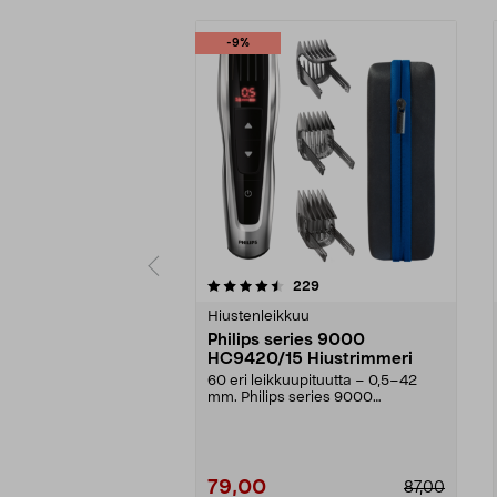
-9%
5 viidestä
4.0 viidestä
arvostelut
229
tähdestä
tähdestä
Hiustenleikkuu
Philips series 9000
HC9420/15 Hiustrimmeri
60 eri leikkuupituutta – 0,5–42
mm. Philips series 9000
hiustrimmeri – käytä joh...
79,00
87,00