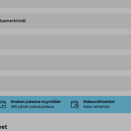
oitusmerkinnät
Ilmainen palautus myymälään
Maksuvaihtoehdot
365 päivän palautusoikeus
Katso ostoehdot
eet