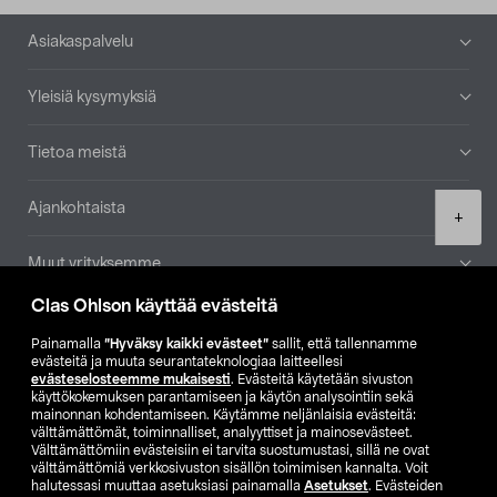
Alatunniste
Asiakaspalvelu
Yleisiä kysymyksiä
Tietoa meistä
Ajankohtaista
Product
+
quantity
Muut yrityksemme
Clas Ohlson käyttää evästeitä
Etsi myymälä
Painamalla
”Hyväksy kaikki evästeet”
sallit, että tallennamme
evästeitä ja muuta seurantateknologiaa laitteellesi
SE
NO
FI
evästeselosteemme mukaisesti
. Evästeitä käytetään sivuston
käyttökokemuksen parantamiseen ja käytön analysointiin sekä
FI
SV
mainonnan kohdentamiseen. Käytämme neljänlaisia evästeitä:
välttämättömät, toiminnalliset, analyyttiset ja mainosevästeet.
Välttämättömiin evästeisiin ei tarvita suostumustasi, sillä ne ovat
välttämättömiä verkkosivuston sisällön toimimisen kannalta. Voit
halutessasi muuttaa asetuksiasi painamalla
Asetukset
. Evästeiden