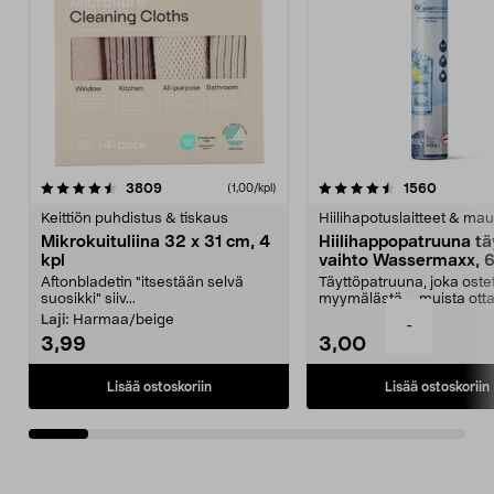
4.5viidestä
arvostelut
4.5viidestä
arvostel
3809
1560
(1,00/kpl)
tähdestä
t
Keittiön puhdistus & tiskaus
Hiilihapotuslaitteet & mau
Mikrokuituliina 32 x 31 cm, 4
Hiilihappopatruuna tä
kpl
vaihto Wassermaxx, 6
Aftonbladetin "itsestään selvä
Täyttöpatruuna, joka ost
suosikki" siiv...
myymälästä – muista ott
patruuna mukaasi m...
Laji:
Harmaa/beige
-
3,99
3,00
Lisää ostoskoriin
Lisää ostoskoriin