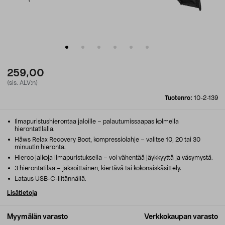
259,00
(sis. ALV:n)
Tuotenro:
10-2-139
Ilmapuristushierontaa jaloille – palautumissaapas kolmella
hierontatilalla.
Hâws Relax Recovery Boot, kompressiolahje – valitse 10, 20 tai 30
minuutin hieronta.
Hieroo jalkoja ilmapuristuksella – voi vähentää jäykkyyttä ja väsymystä.
3 hierontatilaa – jaksoittainen, kiertävä tai kokonaiskäsittely.
Lataus USB-C-liitännällä.
Lisätietoja
Myymälän varasto
Verkkokaupan varasto