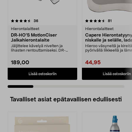
4.5 viidestä
arvostelut
3.5 viidestä
arvostelut
36
81
tähdestä
t
Hierontalaitteet
Hierontalaitteet
DR-HO'S MotionCiser
Capere Hierontatyyn
Jalkahierontalaite
niskalle ja selälle, la
Jäljittelee kävelyä nivelten ja
Hieroo väsyneitä ja kireitä
lihasten rentouttamiseksi. DR-
pyörivällä liikkeellä ja läm
HO'S hiljainen jal...
Capere-h...
189,00
44,95
Lisää ostoskoriin
Lisää ostoskoriin
Tavalliset asiat epätavallisen edullisesti