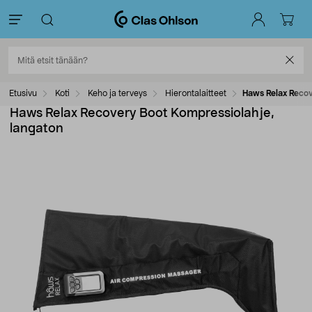
Etusivu
Koti
Keho ja terveys
Hierontalaitteet
Haws Relax Recov
Haws Relax Recovery Boot Kompressiolahje,
langaton