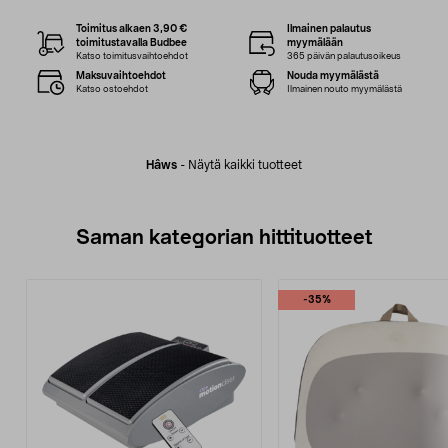
Toimitus alkaen 3,90 €
Ilmainen palautus
toimitustavalla Budbee
myymälään
Katso toimitusvaihtoehdot
365 päivän palautusoikeus
Maksuvaihtoehdot
Nouda myymälästä
Katso ostoehdot
Ilmainen nouto myymälästä
Hâws
-
Näytä kaikki tuotteet
Saman kategorian hittituotteet
-35%