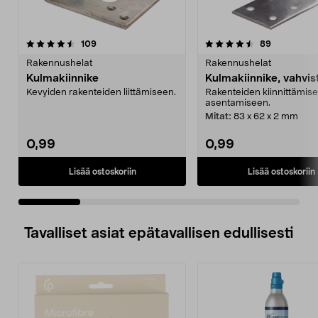
4.5 viidestä
arvostelut
4.5 viidestä
arvostelut
109
89
tähdestä
t
Rakennushelat
Rakennushelat
Kulmakiinnike
Kulmakiinnike, vahvis
Kevyiden rakenteiden liittämiseen.
Rakenteiden kiinnittämise
asentamiseen.
Mitat:
83 x 62 x 2 mm
0,99
0,99
Lisää ostoskoriin
Lisää ostoskoriin
Tavalliset asiat epätavallisen edullisesti