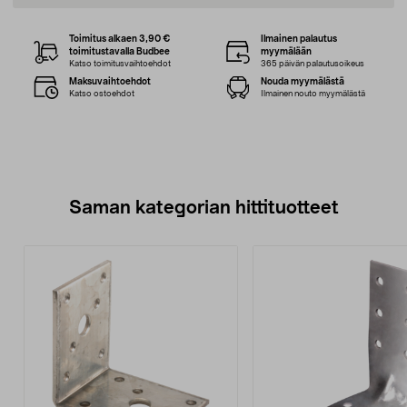
Toimitus alkaen 3,90 €
Ilmainen palautus
toimitustavalla Budbee
myymälään
Katso toimitusvaihtoehdot
365 päivän palautusoikeus
Maksuvaihtoehdot
Nouda myymälästä
Katso ostoehdot
Ilmainen nouto myymälästä
Saman kategorian hittituotteet