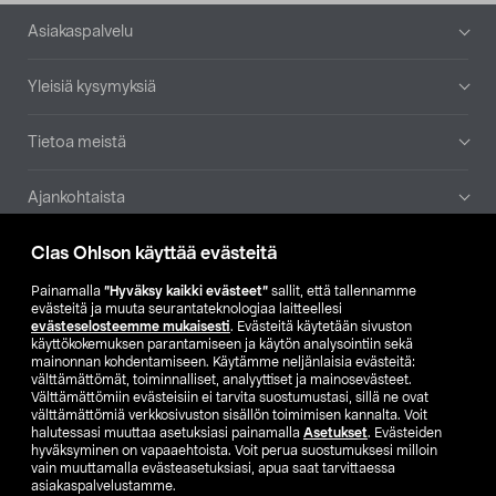
Alatunniste
Asiakaspalvelu
Yleisiä kysymyksiä
Tietoa meistä
Ajankohtaista
Clas Ohlson käyttää evästeitä
Muut yrityksemme
Painamalla
”Hyväksy kaikki evästeet”
sallit, että tallennamme
Etsi myymälä
evästeitä ja muuta seurantateknologiaa laitteellesi
evästeselosteemme mukaisesti
. Evästeitä käytetään sivuston
käyttökokemuksen parantamiseen ja käytön analysointiin sekä
mainonnan kohdentamiseen. Käytämme neljänlaisia evästeitä:
SE
NO
FI
välttämättömät, toiminnalliset, analyyttiset ja mainosevästeet.
Välttämättömiin evästeisiin ei tarvita suostumustasi, sillä ne ovat
FI
SV
välttämättömiä verkkosivuston sisällön toimimisen kannalta. Voit
halutessasi muuttaa asetuksiasi painamalla
Asetukset
. Evästeiden
hyväksyminen on vapaaehtoista. Voit perua suostumuksesi milloin
vain muuttamalla evästeasetuksiasi, apua saat tarvittaessa
asiakaspalvelustamme.