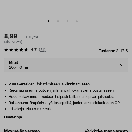
8,99
(0,90/m)
(sis. ALV:n)
4.7
(
31
)
Tuotenro:
31-1715
Select
Mitat
variant
20 x 1,0 mm
Puurakenteiden jäykistämiseen ja kiinnittämiseen.
Reikänauha esim. putkien ja ilmanvaihtokanavien ripustamiseen.
Heco-reikävanne – voidaan helposti katkaista sopivan pituiseksi.
Reikänauha lämpösinkittyä teräspeltiä, jonka korroosioluokka on C2.
Eri kokoja. Pituus 10 metriä.
Lisätietoja
Myymälän varasto
Verkkokaupan varasto