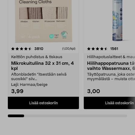
4.5viidestä
arvostelut
4.5viidestä
arvostelu
3810
1561
(1,00/kpl)
tähdestä
t
Keittiön puhdistus & tiskaus
Hiilihapotuslaitteet & mau
Mikrokuituliina 32 x 31 cm, 4
Hiilihappopatruuna tä
kpl
vaihto Wassermaxx, 6
Aftonbladetin "itsestään selvä
Täyttöpatruuna, joka ost
suosikki" siiv...
myymälästä – muista ott
patruuna mukaasi m...
Laji:
Harmaa/beige
3,99
3,00
Lisää ostoskoriin
Lisää ostoskoriin