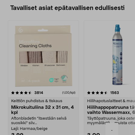
Tavalliset asiat epätavallisen edullisesti
4.5viidestä
arvostelut
4.5viidestä
arvostelu
3814
1563
(1,00/kpl)
tähdestä
t
Keittiön puhdistus & tiskaus
Hiilihapotuslaitteet & mau
Mikrokuituliina 32 x 31 cm, 4
Hiilihappopatruuna tä
kpl
vaihto Wassermaxx, 6
Aftonbladetin "itsestään selvä
Täyttöpatruuna, joka ost
suosikki" siiv...
myymälästä – muista ott
patruuna mukaasi m...
Laji:
Harmaa/beige
-