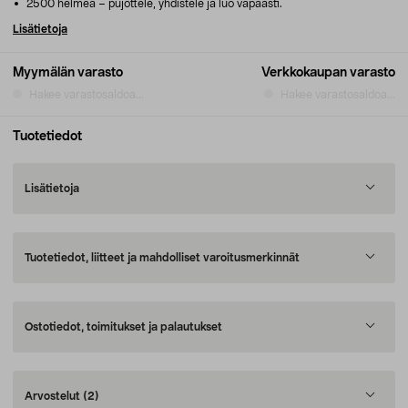
2500 helmeä – pujottele, yhdistele ja luo vapaasti.
Lisätietoja
Myymälän varasto
Verkkokaupan varasto
Hakee varastosaldoa...
Hakee varastosaldoa...
Tuotetiedot
Lisätietoja
Tuotetiedot, liitteet ja mahdolliset varoitusmerkinnät
Ostotiedot, toimitukset ja palautukset
Arvostelut
(2)