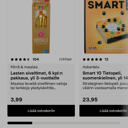
5.0 viidestä
arvostelut
4.5 viidestä
arvostelut
104
13
(0,67/kpl)
tähdestä
t
Piirrä & maalaa
Askartelu
Lasten siveltimet, 6 kpl:n
Smart 10 Tietopeli,
pakkaus, yli 3-vuotiaille
suomenkielinen, yli 14
vuotiaille
Maalaa leveitä siveltimen vetoja
Strateginen tietopeli, joss
tai tarkkoja yksityiskohtia
väärin vastaamalla mene
vesiväreillä tai ak...
kaiken. Smart 10 -...
3,99
23,95
Lisää ostoskoriin
Lisää ostoskoriin