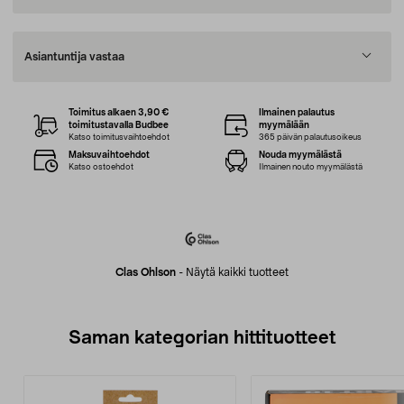
Asiantuntija vastaa
Toimitus alkaen 3,90 €
Ilmainen palautus
toimitustavalla Budbee
myymälään
Katso toimitusvaihtoehdot
365 päivän palautusoikeus
Maksuvaihtoehdot
Nouda myymälästä
Katso ostoehdot
Ilmainen nouto myymälästä
Clas Ohlson
-
Näytä kaikki tuotteet
Saman kategorian hittituotteet