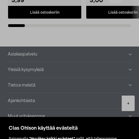
3,99
3,00
Lisää ostoskoriin
Lisää ostoskoriin
Alatunniste
Asiakaspalvelu
Yleisiä kysymyksiä
Tietoa meistä
Ajankohtaista
Product
+
quantity
Muut yrityksemme
Clas Ohlson käyttää evästeitä
Etsi myymälä
Painamalla
”Hyväksy kaikki evästeet”
sallit, että tallennamme