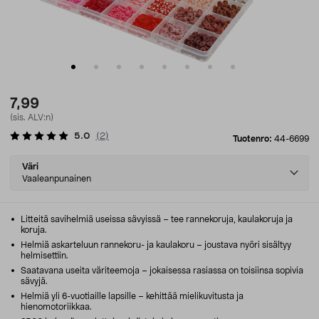
7,99
(sis. ALV:n)
5.0
(
2
)
Tuotenro:
44-6699
Select
Väri
variant
Vaaleanpunainen
Litteitä savihelmiä useissa sävyissä – tee rannekoruja, kaulakoruja ja
koruja.
Helmiä askarteluun rannekoru- ja kaulakoru – joustava nyöri sisältyy
helmisettiin.
Saatavana useita väriteemoja – jokaisessa rasiassa on toisiinsa sopivia
sävyjä.
Helmiä yli 6-vuotiaille lapsille – kehittää mielikuvitusta ja
hienomotoriikkaa.