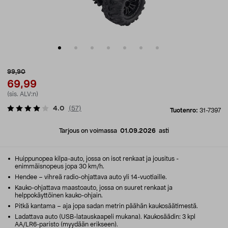
99,90
69,99
(sis. ALV:n)
4.0
(
57
)
Tuotenro:
31-7397
Tarjous on voimassa
01.09.2026
asti
Huippunopea kilpa-auto, jossa on isot renkaat ja jousitus -
enimmäisnopeus jopa 30 km/h.
Hendee – vihreä radio-ohjattava auto yli 14-vuotiaille.
Kauko-ohjattava maastoauto, jossa on suuret renkaat ja
helppokäyttöinen kauko-ohjain.
Pitkä kantama – aja jopa sadan metrin päähän kaukosäätimestä.
Ladattava auto (USB-latauskaapeli mukana). Kaukosäädin: 3 kpl
AA/LR6-paristo (myydään erikseen).