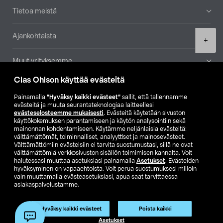
Tietoa meistä
Ajankohtaista
Product
+
quantity
Muut yrityksemme
Clas Ohlson käyttää evästeitä
Etsi myymälä
Painamalla
”Hyväksy kaikki evästeet”
sallit, että tallennamme
evästeitä ja muuta seurantateknologiaa laitteellesi
SE
NO
FI
evästeselosteemme mukaisesti
. Evästeitä käytetään sivuston
käyttökokemuksen parantamiseen ja käytön analysointiin sekä
FI
SV
mainonnan kohdentamiseen. Käytämme neljänlaisia evästeitä:
välttämättömät, toiminnalliset, analyyttiset ja mainosevästeet.
Välttämättömiin evästeisiin ei tarvita suostumustasi, sillä ne ovat
välttämättömiä verkkosivuston sisällön toimimisen kannalta. Voit
halutessasi muuttaa asetuksiasi painamalla
Asetukset
. Evästeiden
hyväksyminen on vapaaehtoista. Voit perua suostumuksesi milloin
vain muuttamalla evästeasetuksiasi, apua saat tarvittaessa
asiakaspalvelustamme.
Club Clas
Ostoehdot
Tietosuojaseloste
Näytä hinnat ilman ALV:a
Hyväksy kaikki evästeet
Poista kaikki
Lisää ostoskoriin
(1)
Asetukset