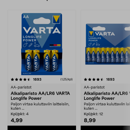
4.5viidestä
arvostelut
4.5viidestä
arvostelu
1693
1693
(1,25/kpl)
tähdestä
t
AA-paristot
AA-paristot
Alkaliparisto AA/LR6 VARTA
Alkaliparisto AA/LR6
Longlife Power
Longlife Power
Paljon virtaa kuluttaviin laitteisiin,
Paljon virtaa kuluttaviin lai
kuten ...
kuten ...
Kpl/pkt:
4
Kpl/pkt:
12
4,99
8,99