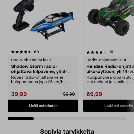
4.0 viidestä
arvostelut
4.5 viidestä
arvostelut
59
57
tähdestä
t
Radio-ohjattavat lelut
Radio-ohjattavat lelut
Shadow Storm radio-
Hendee Radio-ohjatta
ohjattava kilpavene, yli 8-
ulkokäyttöön, yli 14-vu
vuotiaille
Nopea radio-ohjattava vene,
Huippunopea kilpa-auto, 
huippunopeus jopa 25 km/h.
isot renkaat ja jousitus -
Shadow Storm -kilpavene –...
enimmäisnopeus jopa ...
39,99
69,99
59,90
Lisää ostoskoriin
Lisää ostoskoriin
Sopivia tarvikkeita