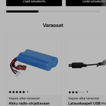
Lisää ostoskoriin
Lisää ostoskoriin
Varaosat
3.0viidestä
arvostelut
arvostelut
1
1
tähdestä
Vapaa-aika varaosat
Vapaa-aika varaosat
Akku radio-ohjattavaan
Latauskaapeli USB H