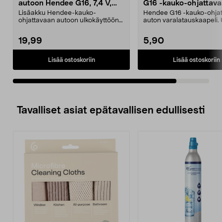
autoon Hendee G16, 7,4 V,
G16 -kauko-ohjattav
1500mAh, 18650
autoon
Lisäakku Hendee-kauko-
Hendee G16 -kauko-ohja
ohjattavaan autoon ulkokäyttöön
auton varalatauskaapeli.
(G16). 7,4 V:n ja 1500 mAh...
kaapeli auton akkupake...
19,99
5,90
Lisää ostoskoriin
Lisää ostoskoriin
Tavalliset asiat epätavallisen edullisesti