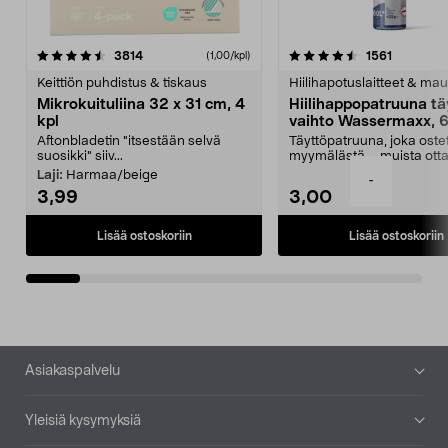
4.5viidestä
arvostelut
4.5viidestä
arvostelu
3814
1561
(1,00/kpl)
tähdestä
t
Keittiön puhdistus & tiskaus
Hiilihapotuslaitteet & mau
Mikrokuituliina 32 x 31 cm, 4
Hiilihappopatruuna tä
kpl
vaihto Wassermaxx, 6
Aftonbladetin "itsestään selvä
Täyttöpatruuna, joka ost
suosikki" siiv...
myymälästä – muista ott
patruuna mukaasi m...
Laji:
Harmaa/beige
-
3,99
3,00
Lisää ostoskoriin
Lisää ostoskoriin
Alatunniste
Asiakaspalvelu
Yleisiä kysymyksiä