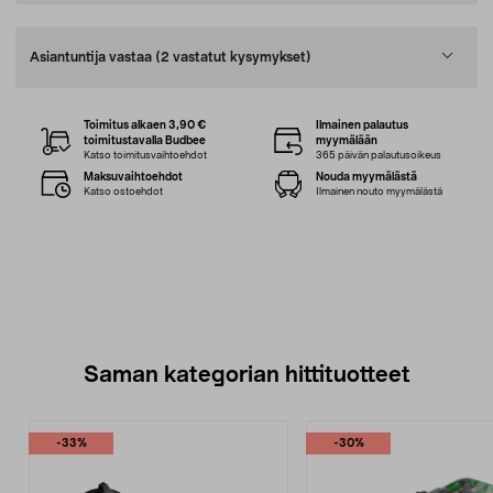
Asiantuntija vastaa
(2 vastatut kysymykset)
Toimitus alkaen 3,90 €
Ilmainen palautus
toimitustavalla Budbee
myymälään
Katso toimitusvaihtoehdot
365 päivän palautusoikeus
Maksuvaihtoehdot
Nouda myymälästä
Katso ostoehdot
Ilmainen nouto myymälästä
Saman kategorian hittituotteet
-33%
-30%