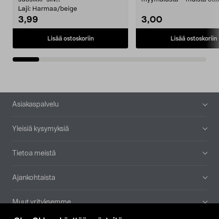
patruuna mukaasi m...
Laji:
Harmaa/beige
3,99
3,00
Lisää ostoskoriin
Lisää ostoskoriin
Alatunniste
Asiakaspalvelu
Yleisiä kysymyksiä
Tietoa meistä
Ajankohtaista
Muut yrityksemme