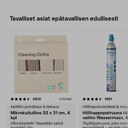
Tavalliset asiat epätavallisen edullisesti
4.5viidestä
arvostelut
4.5viidestä
arvostelu
3810
1561
(1,00/kpl)
tähdestä
t
Keittiön puhdistus & tiskaus
Hiilihapotuslaitteet & mau
Mikrokuituliina 32 x 31 cm, 4
Hiilihappopatruuna tä
kpl
vaihto Wassermaxx, 6
Aftonbladetin "itsestään selvä
Täyttöpatruuna, joka ost
suosikki" siiv...
myymälästä – muista ott