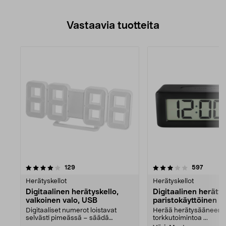
Vastaavia tuotteita
3.5viidestä
arvostelut
3.5viidestä
arvoste
129
597
tähdestä
Herätyskellot
Herätyskellot
Digitaalinen herätyskello,
Digitaalinen herätys
valkoinen valo, USB
paristokäyttöinen
Digitaaliset numerot loistavat
Herää herätysääneen j
selvästi pimeässä – säädä
torkkutoimintoa ...
kirkkaus sopivaksi itse...