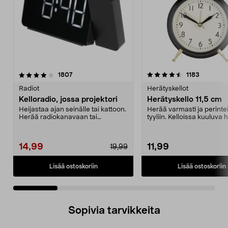
4.5 viidestä
arvostelut
4.0 viidestä
arvostelu
1807
1183
tähdestä
t
Radiot
Herätyskellot
Kelloradio, jossa projektori
Herätyskello 11,5 cm
Heijastaa ajan seinälle tai kattoon.
Herää varmasti ja perint
Herää radiokanavaan tai
tyyliin. Kelloissa kuuluva 
summeriääneen. Kaks...
ääni. Valo. S...
14,99
11,99
19,99
Lisää ostoskoriin
Lisää ostoskoriin
Sopivia tarvikkeita