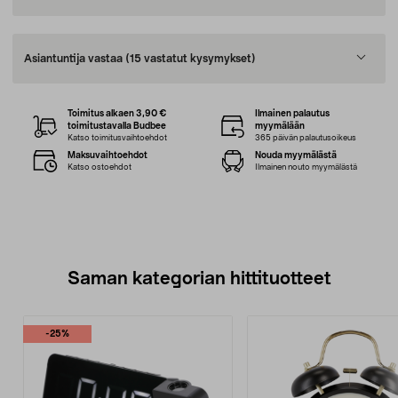
Asiantuntija vastaa
(15 vastatut kysymykset)
Toimitus alkaen 3,90 €
Ilmainen palautus
toimitustavalla Budbee
myymälään
Katso toimitusvaihtoehdot
365 päivän palautusoikeus
Maksuvaihtoehdot
Nouda myymälästä
Katso ostoehdot
Ilmainen nouto myymälästä
Saman kategorian hittituotteet
-25%