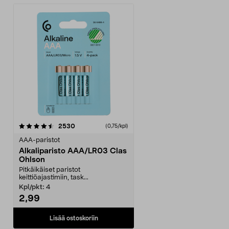
arvostelut
2530
(0,75/kpl)
AAA-paristot
Alkaliparisto AAA/LR03 Clas
Ohlson
Pitkäikäiset paristot
keittiöajastimiin, task...
Kpl/pkt:
4
2,99
Lisää ostoskoriin