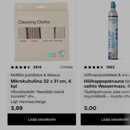
4.5viidestä
arvostelut
4.5viidestä
arvostelu
3814
1563
(1,00/kpl)
tähdestä
t
Keittiön puhdistus & tiskaus
Hiilihapotuslaitteet & mau
Mikrokuituliina 32 x 31 cm, 4
Hiilihappopatruuna tä
kpl
vaihto Wassermaxx, 6
Aftonbladetin "itsestään selvä
Täyttöpatruuna, joka ost
suosikki" siiv...
myymälästä – muista ott
patruuna mukaasi m...
Laji:
Harmaa/beige
3,99
3,00
Lisää ostoskoriin
Lisää ostoskoriin