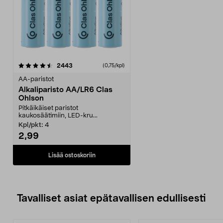
arvostelut
2443
(0,75/kpl)
AA-paristot
Alkaliparisto AA/LR6 Clas
Ohlson
Pitkäikäiset paristot
kaukosäätimiin, LED-kru...
Kpl/pkt:
4
2,99
Lisää ostoskoriin
Tavalliset asiat epätavallisen edullisesti