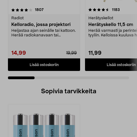
4.5 viidestä
arvostelut
4.0 viidestä
arvostelu
1807
1183
tähdestä
t
Radiot
Herätyskellot
Kelloradio, jossa projektori
Herätyskello 11,5 cm
Heijastaa ajan seinälle tai kattoon.
Herää varmasti ja perint
Herää radiokanavaan tai
tyyliin. Kelloissa kuuluva 
summeriääneen. Kaks...
ääni. Valo. S...
14,99
11,99
19,99
Lisää ostoskoriin
Lisää ostoskoriin
Sopivia tarvikkeita