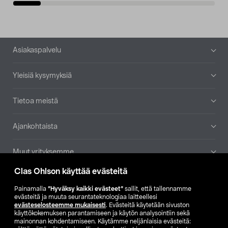
Alatunniste
Asiakaspalvelu
Yleisiä kysymyksiä
Tietoa meistä
Ajankohtaista
Muut yrityksemme
Clas Ohlson käyttää evästeitä
Etsi myymälä
Painamalla
”Hyväksy kaikki evästeet”
sallit, että tallennamme
evästeitä ja muuta seurantateknologiaa laitteellesi
SE
NO
FI
evästeselosteemme mukaisesti
. Evästeitä käytetään sivuston
käyttökokemuksen parantamiseen ja käytön analysointiin sekä
FI
SV
mainonnan kohdentamiseen. Käytämme neljänlaisia evästeitä: