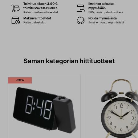
Toimitus alkaen 3,90 €
Ilmainen palautus
toimitustavalla Budbee
myymälään
Katso toimitusvaihtoehdot
365 päivän palautusoikeus
Maksuvaihtoehdot
Nouda myymälästä
Katso ostoehdot
Ilmainen nouto myymälästä
Saman kategorian hittituotteet
-25%