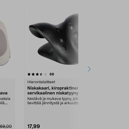
4.5 viidestä
arvostelut
4.5
66
9
tähdestä
tähdestä
Hierontalaitteet
Hierontalaitte
Niskakaari, kiropraktinen
TENS-, EMS-
tava
servikaalinen niskatyyny
Beurer EM 
ihaksia
Kestävä ja mukava tyyny, joka voi
Lievittää kipu
llä.
lievittää jännitystä ja arkuutta
väsyneissä li
niskan alueel...
kuukautiskipuj
17,99
49,95
69,00