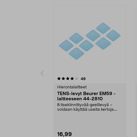
0 viidestä
4.5 viidestä
arvostelut
49
tähdestä
tähdestä
Hierontalaitteet
TENS-levyt Beurer EM59 -
laitteeseen 44-2810
8 itsekiinnittyvää geelilevyä –
voidaan käyttää useita kertoja.
Levyjä Beurer EM...
16,99