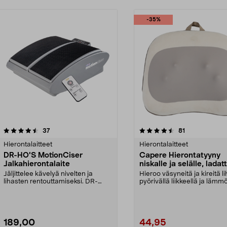
-35%
4.5 viidestä
arvostelut
3.5 viidestä
arvostelut
37
81
tähdestä
Hierontalaitteet
Hierontalaitteet
DR-HO'S MotionCiser
Capere Hierontatyyny
Jalkahierontalaite
niskalle ja selälle, ladat
Jäljittelee kävelyä nivelten ja
Hieroo väsyneitä ja kireitä l
lihasten rentouttamiseksi. DR-
pyörivällä liikkeellä ja lämmö
HO'S hiljainen jal...
Capere-h...
189,00
44,95