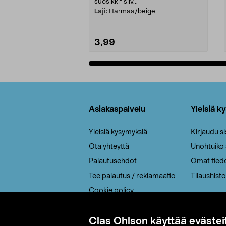
suosikki" siiv...
Laji:
Harmaa/beige
3,99
Lisää ostoskoriin
Alatunniste
Asiakaspalvelu
Yleisiä k
Yleisiä kysymyksiä
Kirjaudu s
Ota yhteyttä
Unohtuiko
Palautusehdot
Omat tied
Tee palautus / reklamaatio
Tilaushisto
Cookie policy
Toimitustavat
Saavutettavuus
Clas Ohlson käyttää evästei