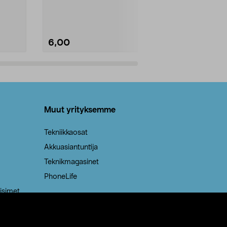
Kestävä, jopa 50 % suurempi ...
roskapussi u
Roskapussi, jo
6,00
2,00
Lisää ostoskoriin
Lisää
Muut yrityksemme
Tekniikkaosat
Akkuasiantuntija
Teknikmagasinet
PhoneLife
isimet