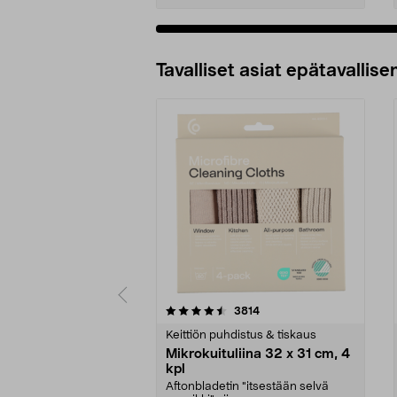
Tavalliset asiat epätavallisen
5viidestä
4.5viidestä
arvostelut
3814
tähdestä
tähdestä
Keittiön puhdistus & tiskaus
Mikrokuituliina 32 x 31 cm, 4
kpl
Aftonbladetin "itsestään selvä