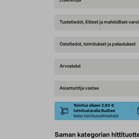
Lisätietoja
Tuotetiedot, liitteet ja mahdolliset var
Ostotiedot, toimitukset ja palautukset
Arvostelut
Asiantuntija vastaa
Toimitus alkaen 3,90 €
toimitustavalla Budbee
Katso toimitusvaihtoehdot
Saman kategorian hittituott