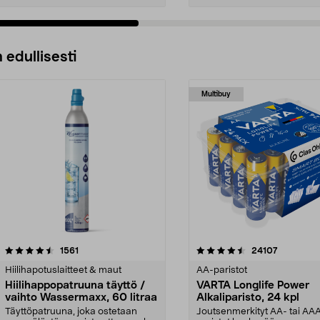
 edullisesti
Multibuy
4.5viidestä
arvostelut
4.5viidestä
arvostelut
1561
24107
tähdestä
Hiilihapotuslaitteet & maut
AA-paristot
Hiilihappopatruuna täyttö /
VARTA Longlife Power
vaihto Wassermaxx, 60 litraa
Alkaliparisto, 24 kpl
Täyttöpatruuna, joka ostetaan
Joutsenmerkityt AA- tai AA