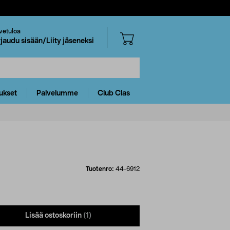
vetuloa
rjaudu sisään/Liity jäseneksi
ukset
Palvelumme
Club Clas
Tuotenro:
44-6912
Lisää ostoskoriin
(1)