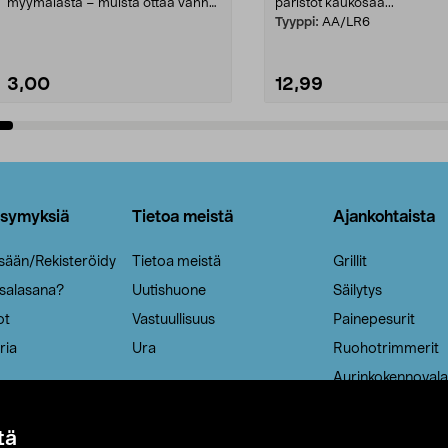
myymälästä – muista ottaa vanha
paristot kaukosää...
patruuna mukaasi m...
Tyyppi:
AA/LR6
3,00
12,99
Lisää ostoskoriin
Lisää ostoskoriin
ysymyksiä
Tietoa meistä
Ajankohtaista
isään/Rekisteröidy
Tietoa meistä
Grillit
 salasana?
Uutishuone
Säilytys
ot
Vastuullisuus
Painepesurit
ria
Ura
Ruohotrimmerit
Aurinkokennovala
tä