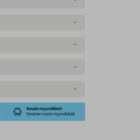
Nouda myymälästä
Ilmainen nouto myymälästä