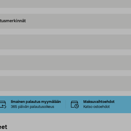
oitusmerkinnät
Ilmainen palautus myymälään
Maksuvaihtoehdot
365 päivän palautusoikeus
Katso ostoehdot
eet