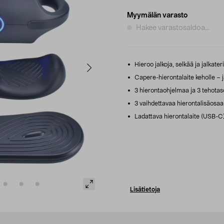
Myymälän varasto
Hakee varastosaldoa...
Hieroo jalkoja, selkää ja jalkateriä 
Capere-hierontalaite keholle – jal
3 hierontaohjelmaa ja 3 tehotas
3 vaihdettavaa hierontalisäosaa s
Ladattava hierontalaite (USB-C).
Lisätietoja