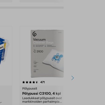
4.5viidestä
arvostelut
4.5
471
6
tähdestä
tähdestä
Pölypussit
Kierrätys & ro
Pölypussi C3100, 4 kpl
Roskapussi,
kahvat, 30 l
Laadukkaat pölypussit ovat
markkinoiden parhaimpia.
A-
Testivoittaja 