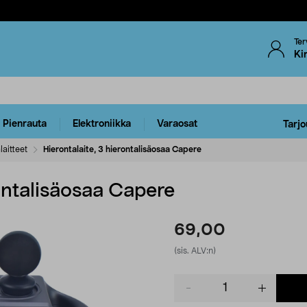
Ter
Ki
Pienrauta
Elektroniikka
Varaosat
Tarjo
laitteet
Hierontalaite, 3 hierontalisäosaa Capere
rontalisäosaa Capere
69,00
(sis. ALV:n)
Product
quantity