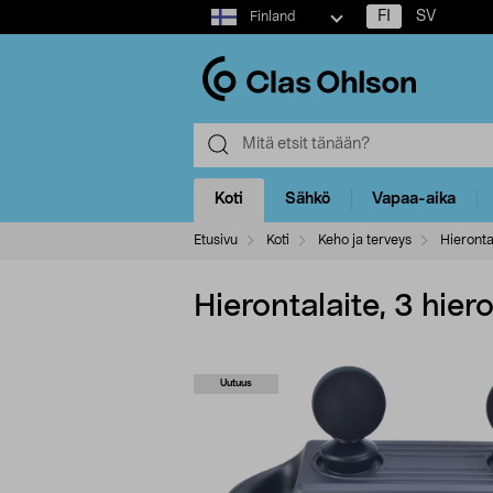
Select
FI
SV
Finland
market
Koti
Sähkö
Vapaa-aika
Etusivu
Koti
Keho ja terveys
Hieronta
Hierontalaite, 3 hie
Uutuus