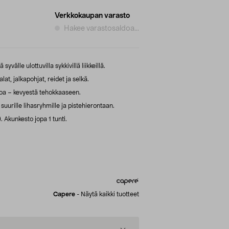
Verkkokaupan varasto
Hakee varastosaldoa...
syvälle ulottuvilla sykkivillä liikkeillä.
at, jalkapohjat, reidet ja selkä.
oa – kevyestä tehokkaaseen.
uurille lihasryhmille ja pistehierontaan.
 Akunkesto jopa 1 tunti.
Capere
-
Näytä kaikki tuotteet