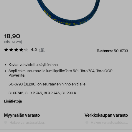
18,90
(sis. ALV:n)
4.2
(
6
)
Tuotenro:
50-6793
Kevlar vahvistettu käyttöhihna.
Sopii esim. seuraaville lumiligoille:Toro 521, Toro 724, Toro CCR
Powerlite.
50-6793 (3L290) on seuraavien hihnojen tilalle:
3LXP745, 3L XP 745, 3LXP 745, 3L 290 K
Lisätietoja
Myymälän varasto
Verkkokaupan varasto
Hakee varastosaldoa...
Hakee varastosaldoa...