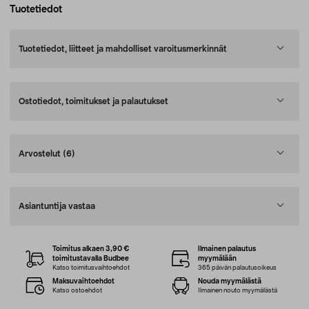
Tuotetiedot
Tuotetiedot, liitteet ja mahdolliset varoitusmerkinnät
Ostotiedot, toimitukset ja palautukset
Arvostelut
(6)
Asiantuntija vastaa
Toimitus alkaen 3,90 €
Ilmainen palautus
toimitustavalla Budbee
myymälään
Katso toimitusvaihtoehdot
365 päivän palautusoikeus
Maksuvaihtoehdot
Nouda myymälästä
Katso ostoehdot
Ilmainen nouto myymälästä