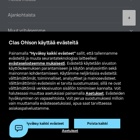
Ajankohtaista
Product
+
quantity
Muut yrityksemme
Clas Ohlson käyttää evästeitä
Etsi myymälä
Painamalla
”Hyväksy kaikki evästeet”
sallit, että tallennamme
evästeitä ja muuta seurantateknologiaa laitteellesi
SE
NO
FI
evästeselosteemme mukaisesti
. Evästeitä käytetään sivuston
käyttökokemuksen parantamiseen ja käytön analysointiin sekä
FI
SV
mainonnan kohdentamiseen. Käytämme neljänlaisia evästeitä:
välttämättömät, toiminnalliset, analyyttiset ja mainosevästeet.
Välttämättömiin evästeisiin ei tarvita suostumustasi, sillä ne ovat
välttämättömiä verkkosivuston sisällön toimimisen kannalta. Voit
halutessasi muuttaa asetuksiasi painamalla
Asetukset
. Evästeiden
hyväksyminen on vapaaehtoista. Voit perua suostumuksesi milloin
vain muuttamalla evästeasetuksiasi, apua saat tarvittaessa
asiakaspalvelustamme.
Club Clas
Ostoehdot
Tietosuojaseloste
Näytä hinnat ilman ALV:a
Hyväksy kaikki evästeet
Poista kaikki
Lisää ostoskoriin
(1)
Asetukset