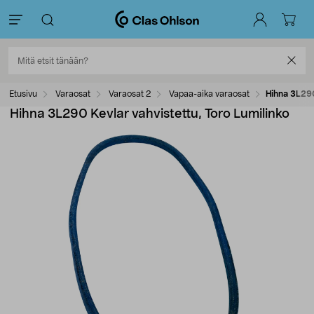
Etusivu
Varaosat
Varaosat 2
Vapaa-aika varaosat
Hihna 3L290
Hihna 3L290 Kevlar vahvistettu, Toro Lumilinko