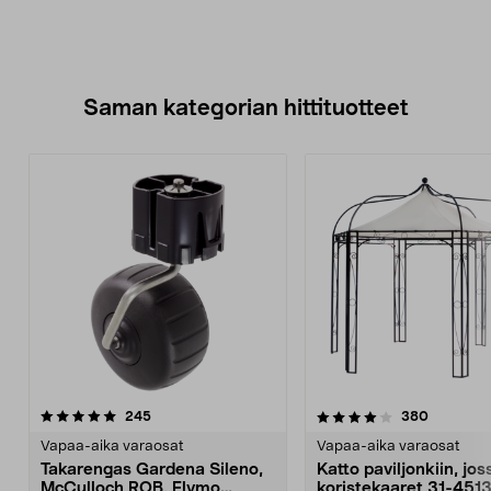
Saman kategorian hittituotteet
4.0 viidestä
arvostelut
4.0 viidestä
arvostelu
245
380
tähdestä
t
Vapaa-aika varaosat
Vapaa-aika varaosat
Takarengas Gardena Sileno,
Katto paviljonkiin, jos
McCulloch ROB, Flymo
koristekaaret 31-451