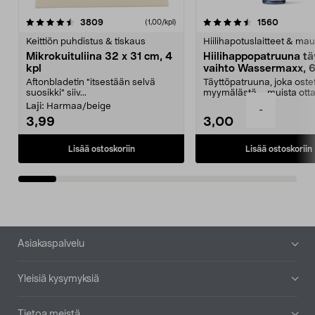
4.5viidestä
arvostelut
4.5viidestä
arvostel
3809
1560
(1,00/kpl)
tähdestä
t
Keittiön puhdistus & tiskaus
Hiilihapotuslaitteet & mau
Mikrokuituliina 32 x 31 cm, 4
Hiilihappopatruuna tä
kpl
vaihto Wassermaxx, 6
Aftonbladetin "itsestään selvä
Täyttöpatruuna, joka ost
suosikki" siiv...
myymälästä – muista ott
patruuna mukaasi m...
Laji:
Harmaa/beige
-
3,99
3,00
Lisää ostoskoriin
Lisää ostoskoriin
Alatunniste
Asiakaspalvelu
Yleisiä kysymyksiä
Tietoa meistä