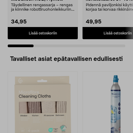
Easilife
Täydellinen rengassarja – rengas
Pidennä paviljonkisi käytt
ja kiinnike robottiruohonleikkuriin.
korjaa tai korvaa rikkinäin
Takapyörä ...
Puutarhap...
34,95
49,95
Lisää ostoskoriin
Lisää ostoskoriin
Tavalliset asiat epätavallisen edullisesti