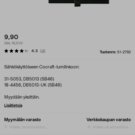
9,90
(sis. ALV:n)
4.3
(
4
)
Tuotenro:
51-2792
Sähkökäyttöiseen Cocraft-lumilinkoon:
31-5053, DB5013 (SB46)
18-4456, DB5013-UK (SB46)
Myydään yksittäin.
Lisätietoja
Myymälän varasto
Verkkokaupan varasto
Hakee varastosaldoa...
Hakee varastosaldoa...