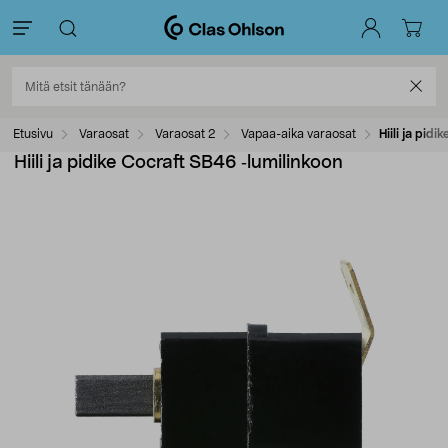
Etusivu
Varaosat
Varaosat 2
Vapaa-aika varaosat
Hiili ja pid
Hiili ja pidike Cocraft SB46 ‑lumilinkoon