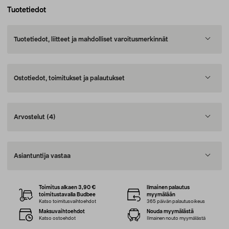
Tuotetiedot
Tuotetiedot, liitteet ja mahdolliset varoitusmerkinnät
Ostotiedot, toimitukset ja palautukset
Arvostelut
(4)
Asiantuntija vastaa
Toimitus alkaen 3,90 €
Ilmainen palautus
toimitustavalla Budbee
myymälään
Katso toimitusvaihtoehdot
365 päivän palautusoikeus
Maksuvaihtoehdot
Nouda myymälästä
Katso ostoehdot
Ilmainen nouto myymälästä