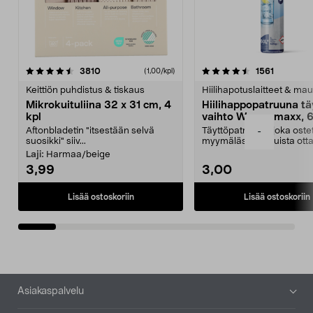
4.5viidestä
arvostelut
4.5viidestä
arvostelu
3810
1561
(1,00/kpl)
tähdestä
t
Keittiön puhdistus & tiskaus
Hiilihapotuslaitteet & mau
Mikrokuituliina 32 x 31 cm, 4
Hiilihappopatruuna tä
kpl
vaihto Wassermaxx, 6
Aftonbladetin "itsestään selvä
Täyttöpatruuna, joka ost
-
suosikki" siiv...
myymälästä – muista ott
patruuna mukaasi m...
Laji:
Harmaa/beige
3,99
3,00
Lisää ostoskoriin
Lisää ostoskoriin
Alatunniste
Asiakaspalvelu