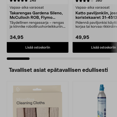
4.0 viidestä
arvostelut
4.0 viidestä
arvostelu
245
380
tähdestä
t
Vapaa-aika varaosat
Vapaa-aika varaosat
Takarengas Gardena Sileno,
Katto paviljonkiin, jos
McCulloch ROB, Flymo
koristekaaret 31-451
Easilife
Täydellinen rengassarja – rengas
Pidennä paviljonkisi käytt
ja kiinnike robottiruohonleikkuriin.
korjaa tai korvaa rikkinäin
Takapyörä ...
Puutarhap...
34,95
49,95
Lisää ostoskoriin
Lisää ostoskoriin
Tavalliset asiat epätavallisen edullisesti