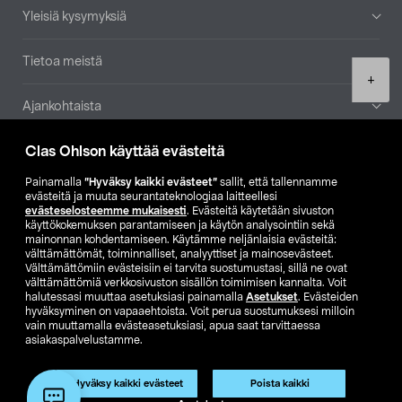
Yleisiä kysymyksiä
Tietoa meistä
Product
+
quantity
Ajankohtaista
Clas Ohlson käyttää evästeitä
Muut yrityksemme
Painamalla
”Hyväksy kaikki evästeet”
sallit, että tallennamme
Etsi myymälä
evästeitä ja muuta seurantateknologiaa laitteellesi
evästeselosteemme mukaisesti
. Evästeitä käytetään sivuston
käyttökokemuksen parantamiseen ja käytön analysointiin sekä
mainonnan kohdentamiseen. Käytämme neljänlaisia evästeitä:
SE
NO
FI
välttämättömät, toiminnalliset, analyyttiset ja mainosevästeet.
Välttämättömiin evästeisiin ei tarvita suostumustasi, sillä ne ovat
FI
SV
välttämättömiä verkkosivuston sisällön toimimisen kannalta. Voit
halutessasi muuttaa asetuksiasi painamalla
Asetukset
. Evästeiden
hyväksyminen on vapaaehtoista. Voit perua suostumuksesi milloin
vain muuttamalla evästeasetuksiasi, apua saat tarvittaessa
asiakaspalvelustamme.
Hyväksy kaikki evästeet
Poista kaikki
Club Clas
Ostoehdot
Tietosuojaseloste
Lisää ostoskoriin
(1)