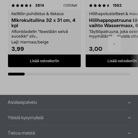
4.5viidestä
arvostelut
4.5viidestä
arvostelu
3814
1563
(1,00/kpl)
tähdestä
t
Keittiön puhdistus & tiskaus
Hiilihapotuslaitteet & mau
Mikrokuituliina 32 x 31 cm, 4
Hiilihappopatruuna tä
kpl
vaihto Wassermaxx, 6
Aftonbladetin "itsestään selvä
Täyttöpatruuna, joka ost
suosikki" siiv...
myymälästä – muista ott
patruuna mukaasi m...
Laji:
Harmaa/beige
-
3,99
3,00
Lisää ostoskoriin
Lisää ostoskoriin
Alatunniste
Asiakaspalvelu
Yleisiä kysymyksiä
Tietoa meistä