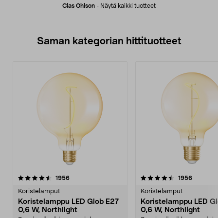
Clas Ohlson
-
Näytä kaikki tuotteet
Saman kategorian hittituotteet
4.5 viidestä
arvostelut
4.5 viidestä
arvostelu
1956
1956
tähdestä
t
Koristelamput
Koristelamput
Koristelamppu LED Glob E27
Koristelamppu LED G
0,6 W, Northlight
0,6 W, Northlight