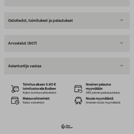
Ostotiedot, toimitukset ja palautukset
Arvostelut
(607)
Asiantuntija vastaa
Toimitus alkaen 3,90 €
Ilmainen palautus
toimitustavalla Budbee
myymälään
Katso toimitusvaihtoehdot
365 päivän palautusoikeus
Maksuvaihtoehdot
Nouda myymälästä
Katso ostoehdot
Ilmainen nouto myymälästä