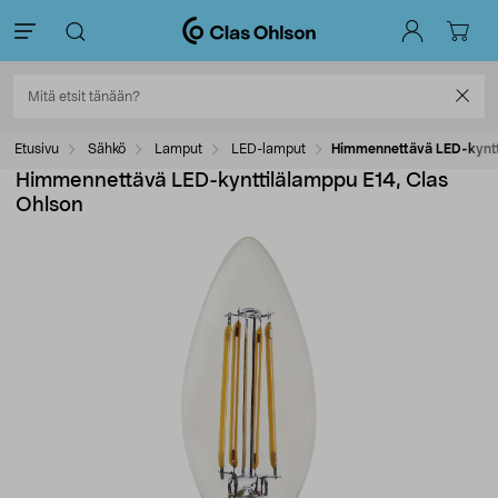
Etusivu
Sähkö
Lamput
LED-lamput
Himmennettävä LED-kyntti
Himmennettävä LED-kynttilälamppu E14, Clas
Ohlson