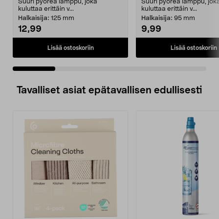
Suuri pyöreä lamppu, joka
Suuri pyöreä lamppu, jok
kuluttaa erittäin v...
kuluttaa erittäin v...
Halkaisija:
125 mm
Halkaisija:
95 mm
12,99
9,99
Lisää ostoskoriin
Lisää ostoskoriin
Tavalliset asiat epätavallisen edullisesti