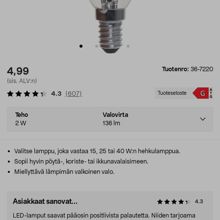
Tuotenro:
36-7220
4,99
(sis. ALV:n)
4.3
(
607
)
Tuoteseloste
Select
Teho
Valovirta
variant
2 W
136 lm
Valitse lamppu, joka vastaa 15, 25 tai 40 W:n hehkulamppua.
Sopii hyvin pöytä-, koriste- tai ikkunavalaisimeen.
Miellyttävä lämpimän valkoinen valo.
Asiakkaat sanovat...
4.3
LED-lamput saavat pääosin positiivista palautetta. Niiden tarjoama