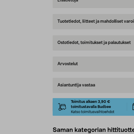
Lisätietoja
Tuotetiedot, liitteet ja mahdolliset var
Ostotiedot, toimitukset ja palautukset
Arvostelut
Asiantuntija vastaa
Toimitus alkaen 3,90 €
toimitustavalla Budbee
Katso toimitusvaihtoehdot
Saman kategorian hittituott