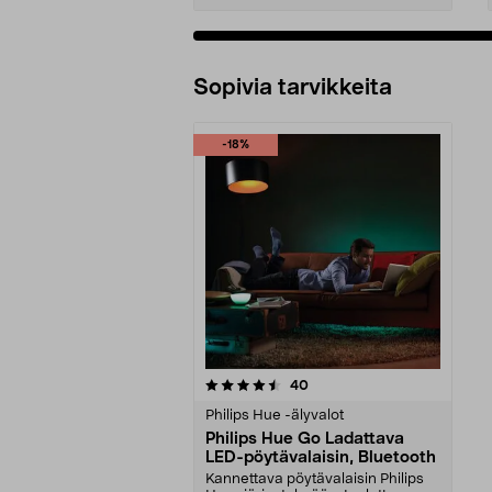
Sopivia tarvikkeita
-18%
5viidestä
arvostelut
40
tähdestä
Philips Hue -älyvalot
Philips Hue Go Ladattava
LED-pöytävalaisin, Bluetooth
Kannettava pöytävalaisin Philips