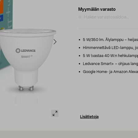
Myymälän varasto
Hakee varastosaldoa...
5 W/350 lm. Älylamppu – heijast
Himmennettävä LED-lamppu, joss
5 W (vastaa 40 W:n hehkulampp
Ledvance Smart+ – ohjaus langat
Google Home- ja Amazon Alexa 
Lisätietoja