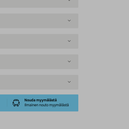
Nouda myymälästä
Ilmainen nouto myymälästä