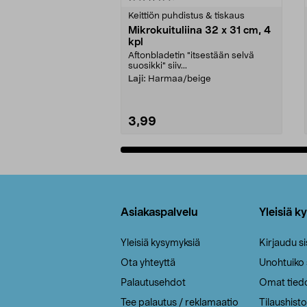
tähdestä
tähdestä
Keittiön puhdistus & tiskaus
Mikrokuituliina 32 x 31 cm, 4
kpl
Aftonbladetin "itsestään selvä
suosikki" siiv...
Laji:
Harmaa/beige
3,99
Lisää ostoskoriin
Alatunniste
Asiakaspalvelu
Yleisiä k
Yleisiä kysymyksiä
Kirjaudu s
Ota yhteyttä
Unohtuiko
Palautusehdot
Omat tied
Tee palautus / reklamaatio
Tilaushisto