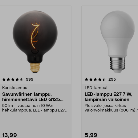
4.5 viidestä
arvostelut
4.5 viidestä
arvostelut
595
255
tähdestä
Koristelamput
LED-lamput
Savunvärinen lamppu,
LED-lamppu E27 7 W,
himmennettävä LED G125
lämpimän valkoinen
E27 Smokey, musta
50 lm – vastaa noin 10 W:n
Yleisvalo, jossa kirkas
hehkulamppua. LED-lamppu E27-
valonvoimakkuus (806 lm),
kannalla, tumma savunvär...
60 W:n hehkulamppua. Lä...
13,99
5,99