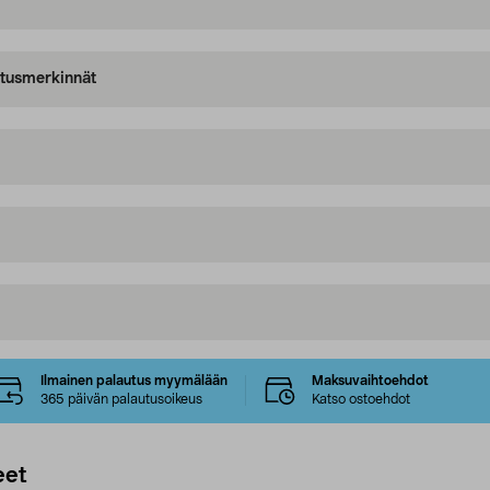
oitusmerkinnät
Ilmainen palautus myymälään
Maksuvaihtoehdot
365 päivän palautusoikeus
Katso ostoehdot
eet