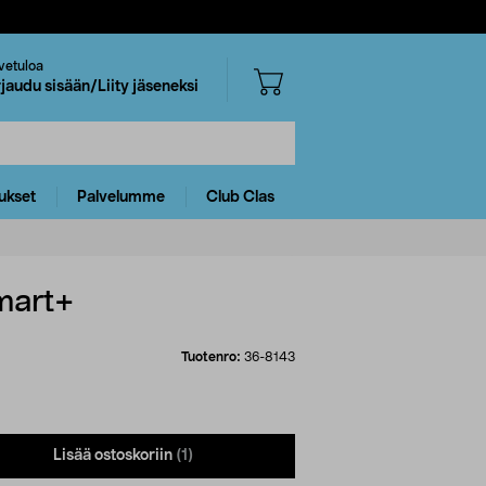
vetuloa
rjaudu sisään/Liity jäseneksi
ukset
Palvelumme
Club Clas
mart+
Tuotenro:
36-8143
Lisää ostoskoriin
(1)