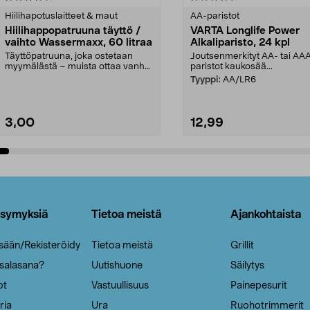
tähdestä
Hiilihapotuslaitteet & maut
AA-paristot
Hiilihappopatruuna täyttö /
VARTA Longlife Power
vaihto Wassermaxx, 60 litraa
Alkaliparisto, 24 kpl
Täyttöpatruuna, joka ostetaan
Joutsenmerkityt AA- tai AA
myymälästä – muista ottaa vanha
paristot kaukosää...
patruuna mukaasi m...
Tyyppi:
AA/LR6
3,00
12,99
Lisää ostoskoriin
Lisää ostoskoriin
ysymyksiä
Tietoa meistä
Ajankohtaista
isään/Rekisteröidy
Tietoa meistä
Grillit
 salasana?
Uutishuone
Säilytys
ot
Vastuullisuus
Painepesurit
ria
Ura
Ruohotrimmerit