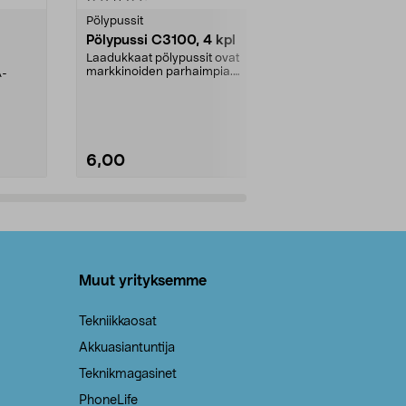
tähdestä
tähdestä
Pölypussit
Kierrätys & ro
Pölypussi C3100, 4 kpl
Roskapussi,
kahvat, 30 l
Laadukkaat pölypussit ovat
markkinoiden parhaimpia.
A-
Testivoittaja 
Kestävä, jopa 50 % suurempi ...
roskapussi u
Roskapussi, jo
6,00
2,00
Lisää ostoskoriin
Lisää
Muut yrityksemme
Tekniikkaosat
Akkuasiantuntija
Teknikmagasinet
PhoneLife