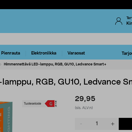
Ter
Ki
Pienrauta
Elektroniikka
Varaosat
Tarjo
Himmennettävä LED-lamppu, RGB, GU10, Ledvance Smart+
-lamppu, RGB, GU10, Ledvance S
29,95
Tuoteseloste
(sis. ALV:n)
Product
quantity