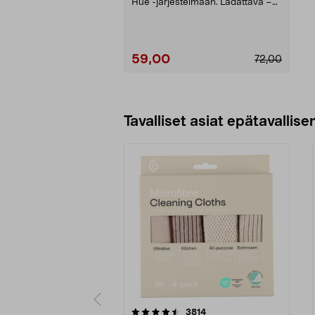
Hue -järjestelmään. Ladattava –
toimii sekä lan...
59,00
72,00
Lisää ostoskoriin
Tavalliset asiat epätavallisen
5viidestä
4.5viidestä
arvostelut
3814