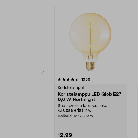
5 viidestä
4.5 viidestä
arvostelut
1956
tähdestä
tähdestä
Koristelamput
Koristelamppu LED Glob E27
0,6 W, Northlight
Suuri pyöreä lamppu, joka
kuluttaa erittäin v...
Halkaisija:
125 mm
12,99