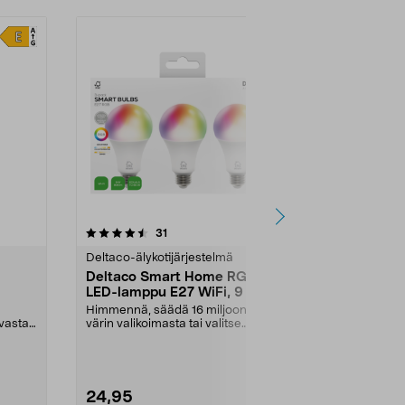
4.5 viidestä
arvostelut
4.5
31
9
tähdestä
tähdestä
Deltaco-älykotijärjestelmä
LED-lamput
Deltaco Smart Home RGB
LED-lamppu
LED-lamppu E27 WiFi, 9 W, 3
lämpimän va
kpl
Himmennä, säädä 16 miljoonan
Yleisvalo, jos
 vastaa
värin valikoimasta tai valitse
valonvoimakk
kylmän ja lämpimän v...
25 W:n hehku
24,95
7,99