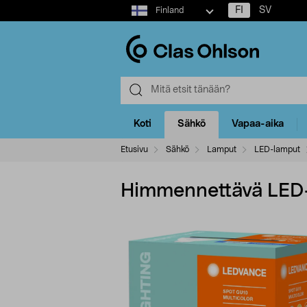
Select
FI
SV
Finland
market
Koti
Sähkö
Vapaa-aika
Etusivu
Sähkö
Lamput
LED-lamput
Himmennettävä LED