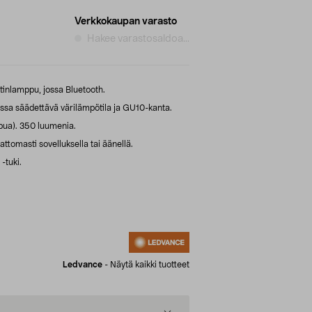
Verkkokaupan varasto
Hakee varastosaldoa...
inlamppu, jossa Bluetooth.
a säädettävä värilämpötila ja GU10-kanta.
ua). 350 luumenia.
tomasti sovelluksella tai äänellä.
-tuki.
Ledvance
-
Näytä kaikki tuotteet