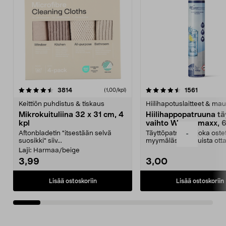
4.5viidestä
arvostelut
4.5viidestä
arvostelu
3814
1561
(1,00/kpl)
tähdestä
t
Keittiön puhdistus & tiskaus
Hiilihapotuslaitteet & mau
Mikrokuituliina 32 x 31 cm, 4
Hiilihappopatruuna tä
kpl
vaihto Wassermaxx, 6
Aftonbladetin "itsestään selvä
Täyttöpatruuna, joka ost
-
suosikki" siiv...
myymälästä – muista ott
patruuna mukaasi m...
Laji:
Harmaa/beige
3,99
3,00
Lisää ostoskoriin
Lisää ostoskoriin