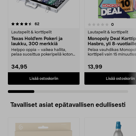
arvostelut
4.5 viidestä
62
arvostelut
0
0.0 viidestä
t
tähdestä
Lautapelit & korttipelit
Lautapelit & korttipelit
Texas Hold’em Pokeri ja
Monopoly Deal Korttipe
laukku, 300 merkkiä
Hasbro, yli 8-vuotiaill
Helppo oppia – vaikea hallita,
Pelaa vauhdikas Monopo
pelaa suosittua pokeripeliä kotona.
korttipeli vain 15 minuutis
Texas Hold’em...
Monopoly Deal -korttipel..
34,95
13,99
Lisää ostoskoriin
Lisää ostoskoriin
Tavalliset asiat epätavallisen edullisesti