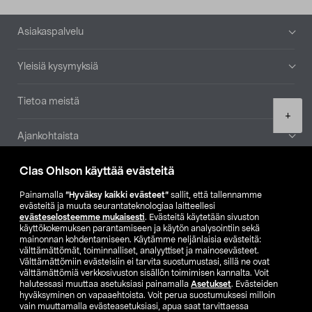
Alatunniste
Asiakaspalvelu
Yleisiä kysymyksiä
Tietoa meistä
Product
+
quantity
Ajankohtaista
Clas Ohlson käyttää evästeitä
Muut yrityksemme
Painamalla
”Hyväksy kaikki evästeet”
sallit, että tallennamme
Etsi myymälä
evästeitä ja muuta seurantateknologiaa laitteellesi
evästeselosteemme mukaisesti
. Evästeitä käytetään sivuston
käyttökokemuksen parantamiseen ja käytön analysointiin sekä
mainonnan kohdentamiseen. Käytämme neljänlaisia evästeitä:
SE
NO
FI
välttämättömät, toiminnalliset, analyyttiset ja mainosevästeet.
Välttämättömiin evästeisiin ei tarvita suostumustasi, sillä ne ovat
FI
SV
välttämättömiä verkkosivuston sisällön toimimisen kannalta. Voit
halutessasi muuttaa asetuksiasi painamalla
Asetukset
. Evästeiden
hyväksyminen on vapaaehtoista. Voit perua suostumuksesi milloin
vain muuttamalla evästeasetuksiasi, apua saat tarvittaessa