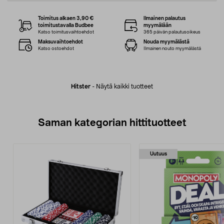
Toimitus alkaen 3,90 €
Ilmainen palautus
toimitustavalla Budbee
myymälään
Katso toimitusvaihtoehdot
365 päivän palautusoikeus
Maksuvaihtoehdot
Nouda myymälästä
Katso ostoehdot
Ilmainen nouto myymälästä
Hitster
-
Näytä kaikki tuotteet
Saman kategorian hittituotteet
Uutuus