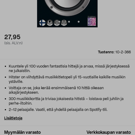
27,95
(sis. ALV:n)
Tuotenro:
10-2-366
Kuuntele yli 100 vuoden fantastisia hittejä ja arvaa, missä järjestyksessä
ne julkaistiin.
Hitster on viihdyttävä musiikkitietopeli yli 15-vuotiaille kaikille musiikin
ystäville.
Voittaja on se, joka kerää ensimmäisenä 10 hittiä oikeaan
aikajärjestykseen.
300 musiikkikorttia ja triviaa jokaisesta hitistä – loistava peli juhliin ja
perhe-iltoihin.
2–12 pelaajalle. Vaatii, että yhdellä pelaajalla on Spotify-tili.
Lisätietoja
Myymälän varasto
Verkkokaupan varasto