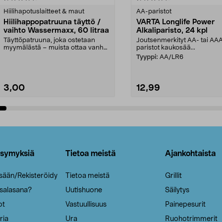
tähdestä
Hiilihapotuslaitteet & maut
AA-paristot
Hiilihappopatruuna täyttö /
VARTA Longlife Power
vaihto Wassermaxx, 60 litraa
Alkaliparisto, 24 kpl
Täyttöpatruuna, joka ostetaan
Joutsenmerkityt AA- tai AA
myymälästä – muista ottaa vanha
paristot kaukosää...
patruuna mukaasi m...
Tyyppi:
AA/LR6
3,00
12,99
Lisää ostoskoriin
Lisää ostoskoriin
ysymyksiä
Tietoa meistä
Ajankohtaista
isään/Rekisteröidy
Tietoa meistä
Grillit
 salasana?
Uutishuone
Säilytys
ot
Vastuullisuus
Painepesurit
ria
Ura
Ruohotrimmerit