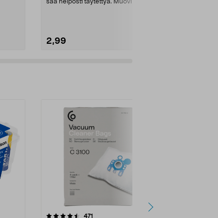
saa helposti täytettyä. Muovinen
sileään pintaa
saippuapumppu,...
saippuapumpu
2,99
7,99
4.5viidestä
arvostelut
4.5
471
6