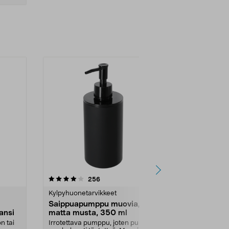
4.5 viidestä
arvostelut
4.5
256
3
tähdestä
tähdestä
Kylpyhuonetarvikkeet
Kylpyhuoneta
Saippuapumppu muovia,
Saippuapum
ansi
matta musta, 350 ml
teippikiinn
n tai
Irrotettava pumppu, joten pullon
Kiinnitetään 