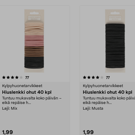
4.0viidestä
arvostelut
arvostelut
77
77
tähdestä
Kylpyhuonetarvikkeet
Kylpyhuonetarvikkeet
Hiuslenkki ohut 40 kpl
Hiuslenkki ohut 40 kpl
Tuntuu mukavalta koko päivän –
Tuntuu mukavalta koko päiv
eikä repäise h...
eikä repäise h...
Laji:
Mix
Laji:
Musta
1,99
1,99