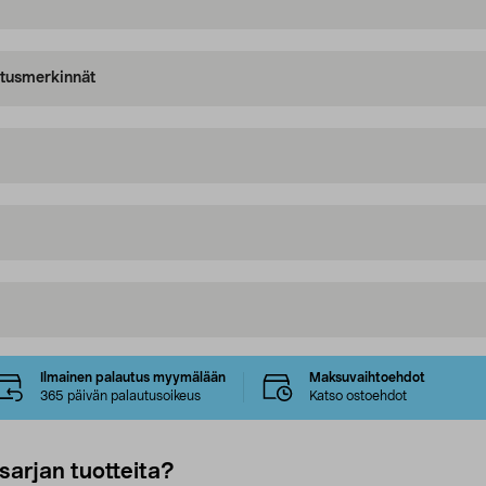
oitusmerkinnät
Ilmainen palautus myymälään
Maksuvaihtoehdot
365 päivän palautusoikeus
Katso ostoehdot
sarjan tuotteita?