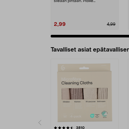
sileään pintaan. Pidike
perinteiselle hammasha...
2,99
4,99
Tavalliset asiat epätavallisen
5viidestä
4.5viidestä
arvostelut
3810