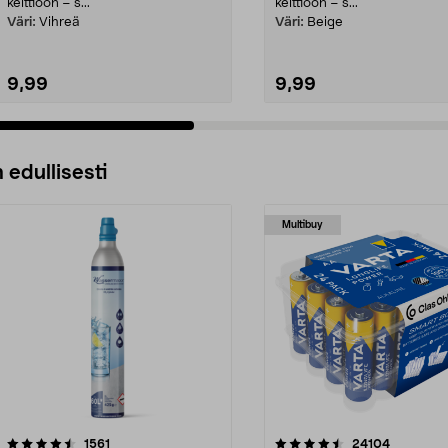
keittiöön – s...
keittiöön – s...
Väri:
Vihreä
Väri:
Beige
9,99
9,99
 edullisesti
Multibuy
4.5viidestä
arvostelut
4.5viidestä
arvostelut
1561
24104