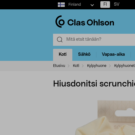
Select
FI
SV
Finland
market
Koti
Sähkö
Vapaa-aika
Etusivu
Koti
Kylpyhuone
Kylpyhuonet
Hiusdonitsi scrunchie