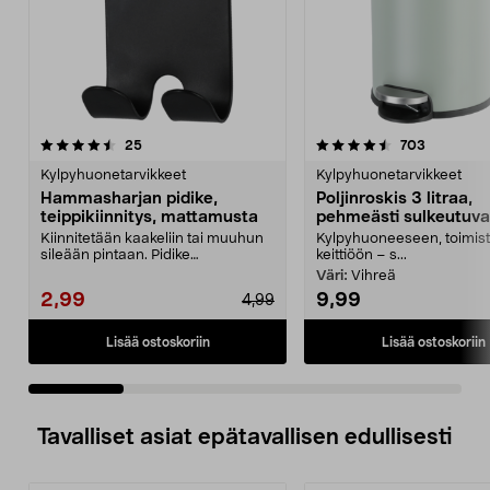
4.5 viidestä
arvostelut
4.5 viidestä
arvostelut
25
703
tähdestä
t
Kylpyhuonetarvikkeet
Kylpyhuonetarvikkeet
Hammasharjan pidike,
Poljinroskis 3 litraa,
teippikiinnitys, mattamusta
pehmeästi sulkeutuva
Kiinnitetään kaakeliin tai muuhun
Kylpyhuoneeseen, toimist
sileään pintaan. Pidike
keittiöön – s...
perinteiselle hammasha...
Väri:
Vihreä
2,99
9,99
4,99
Lisää ostoskoriin
Lisää ostoskoriin
Tavalliset asiat epätavallisen edullisesti