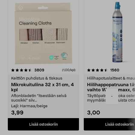
4.5viidestä
arvostelut
4.5viidestä
arvostel
3809
1560
(1,00/kpl)
tähdestä
t
Keittiön puhdistus & tiskaus
Hiilihapotuslaitteet & mau
Mikrokuituliina 32 x 31 cm, 4
Hiilihappopatruuna tä
kpl
vaihto Wassermaxx, 6
Aftonbladetin "itsestään selvä
Täyttöpatruuna, joka ost
-
suosikki" siiv...
myymälästä – muista ott
patruuna mukaasi m...
Laji:
Harmaa/beige
3,99
3,00
Lisää ostoskoriin
Lisää ostoskoriin