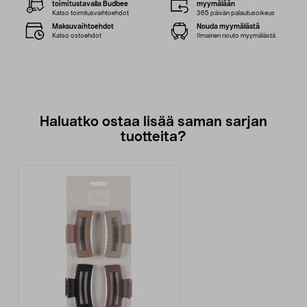
toimitustavalla Budbee
myymälään
Katso toimitusvaihtoehdot
365 päivän palautusoikeus
Maksuvaihtoehdot
Nouda myymälästä
Katso ostoehdot
Ilmainen nouto myymälästä
Haluatko ostaa lisää saman sarjan
tuotteita?