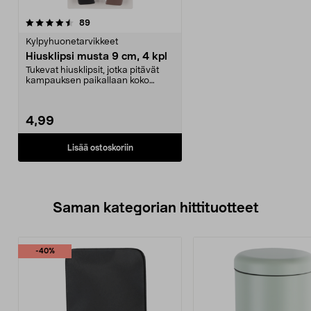
arvostelut
89
Kylpyhuonetarvikkeet
Hiusklipsi musta 9 cm, 4 kpl
Tukevat hiusklipsit, jotka pitävät
kampauksen paikallaan koko
päivän. 4 kpl tyyl...
4,99
Lisää ostoskoriin
Saman kategorian hittituotteet
-40%