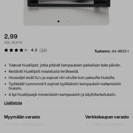
2,99
(sis. ALV:n)
4.3
(
34
)
Tuotenro:
44-9633-1
Tukevat hiusklipsit, jotka pitävät kampauksen paikallaan koko päivän.
Kestävät hiusklipsit maalatusta teräksestä.
Hiussoljet eivät liu'u ja sopivat niin ohuille kuin paksuille hiuksille.
Tyylikkäät luonnonvärit sopivat tyylikkäisiin kampauksiin kaikenlaisiin
hiuksiin.
4 kpl hiusklipsejä monenlaisiin kampauksiin ja käyttötarkoituksiin.
Lisätietoja
Myymälän varasto
Verkkokaupan varasto
Hakee varastosaldoa...
Hakee varastosaldoa...