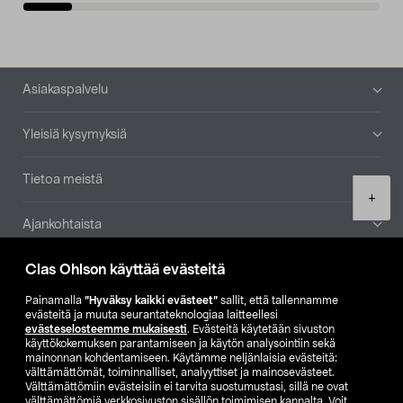
Alatunniste
Asiakaspalvelu
Yleisiä kysymyksiä
Tietoa meistä
Product
+
quantity
Ajankohtaista
Clas Ohlson käyttää evästeitä
Muut yrityksemme
Painamalla
”Hyväksy kaikki evästeet”
sallit, että tallennamme
Etsi myymälä
evästeitä ja muuta seurantateknologiaa laitteellesi
evästeselosteemme mukaisesti
. Evästeitä käytetään sivuston
käyttökokemuksen parantamiseen ja käytön analysointiin sekä
mainonnan kohdentamiseen. Käytämme neljänlaisia evästeitä:
SE
NO
FI
välttämättömät, toiminnalliset, analyyttiset ja mainosevästeet.
Välttämättömiin evästeisiin ei tarvita suostumustasi, sillä ne ovat
FI
SV
välttämättömiä verkkosivuston sisällön toimimisen kannalta. Voit