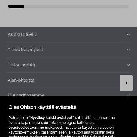
Alatunniste
Asiakaspalvelu
Yleisiä kysymyksiä
Tietoa meistä
Ajankohtaista
Product
+
quantity
Muut yrityksemme
Clas Ohlson käyttää evästeitä
Etsi myymälä
Painamalla
”Hyväksy kaikki evästeet”
sallit, että tallennamme
evästeitä ja muuta seurantateknologiaa laitteellesi
SE
NO
FI
evästeselosteemme mukaisesti
. Evästeitä käytetään sivuston
käyttökokemuksen parantamiseen ja käytön analysointiin sekä
FI
SV