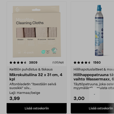
4.5viidestä
arvostelut
4.5viidestä
arvostel
3809
1560
(1,00/kpl)
tähdestä
t
Keittiön puhdistus & tiskaus
Hiilihapotuslaitteet & mau
Mikrokuituliina 32 x 31 cm, 4
Hiilihappopatruuna tä
kpl
vaihto Wassermaxx, 6
Aftonbladetin "itsestään selvä
Täyttöpatruuna, joka ost
suosikki" siiv...
myymälästä – muista ott
patruuna mukaasi m...
Laji:
Harmaa/beige
-
3,99
3,00
Lisää ostoskoriin
Lisää ostoskoriin