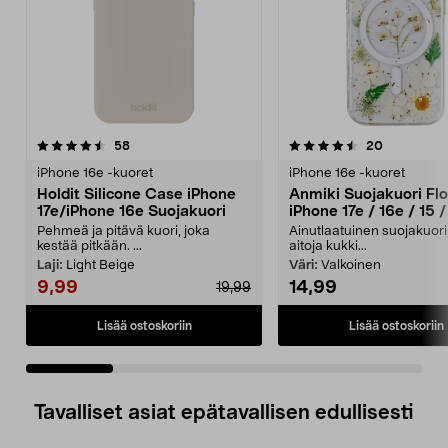
4.5 viidestä
arvostelut
4.5 viidestä
arvostelut
58
20
tähdestä
t
iPhone 16e -kuoret
iPhone 16e -kuoret
Holdit Silicone Case iPhone
Anmiki Suojakuori Flo
17e/iPhone 16e Suojakuori
iPhone 17e / 16e / 15 /
Pehmeä ja pitävä kuori, joka
Ainutlaatuinen suojakuori
kestää pitkään. ...
aitoja kukki...
Laji:
Light Beige
Väri:
Valkoinen
9,99
14,99
19,99
Lisää ostoskoriin
Lisää ostoskoriin
Tavalliset asiat epätavallisen edullisesti