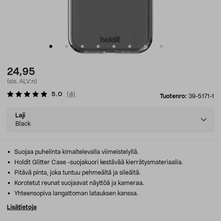
24,95
(sis. ALV:n)
5.0
(
4
)
Tuotenro:
39-5171-1
Select
Laji
variant
Black
Suojaa puhelinta kimaltelevalla viimeistelyllä.
Holdit Glitter Case -suojakuori kestävää kierrätysmateriaalia.
Pitävä pinta, joka tuntuu pehmeältä ja sileältä.
Korotetut reunat suojaavat näyttöä ja kameraa.
Yhteensopiva langattoman latauksen kanssa.
Lisätietoja