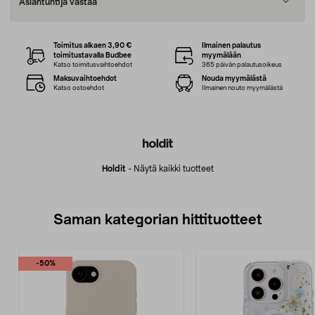
Asiantuntija vastaa
Toimitus alkaen 3,90 €
Ilmainen palautus
toimitustavalla Budbee
myymälään
Katso toimitusvaihtoehdot
365 päivän palautusoikeus
Maksuvaihtoehdot
Nouda myymälästä
Katso ostoehdot
Ilmainen nouto myymälästä
Holdit
-
Näytä kaikki tuotteet
Saman kategorian hittituotteet
-50%