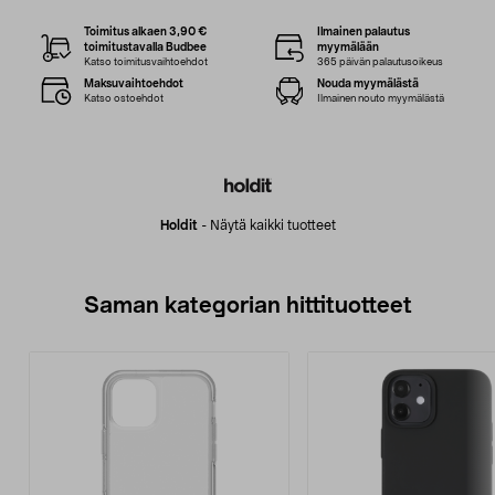
Toimitus alkaen 3,90 €
Ilmainen palautus
toimitustavalla Budbee
myymälään
Katso toimitusvaihtoehdot
365 päivän palautusoikeus
Maksuvaihtoehdot
Nouda myymälästä
Katso ostoehdot
Ilmainen nouto myymälästä
Holdit
-
Näytä kaikki tuotteet
Saman kategorian hittituotteet