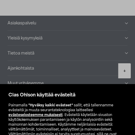
Alatunniste
Asiakaspalvelu
Yleisiä kysymyksiä
Tietoa meistä
Ajankohtaista
Product
+
quantity
Muut yrityksemme
Clas Ohlson käyttää evästeitä
Etsi myymälä
Painamalla
”Hyväksy kaikki evästeet”
sallit, että tallennamme
evästeitä ja muuta seurantateknologiaa laitteellesi
SE
NO
FI
evästeselosteemme mukaisesti
. Evästeitä käytetään sivuston
käyttökokemuksen parantamiseen ja käytön analysointiin sekä
FI
SV
mainonnan kohdentamiseen. Käytämme neljänlaisia evästeitä:
välttämättömät, toiminnalliset, analyyttiset ja mainosevästeet.
Välttämättömiin evästeisiin ei tarvita suostumustasi, sillä ne ovat