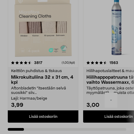
4.5viidestä
arvostelut
4.5viidestä
arvostelu
3817
1563
(1,00/kpl)
tähdestä
t
Keittiön puhdistus & tiskaus
Hiilihapotuslaitteet & mau
Mikrokuituliina 32 x 31 cm, 4
Hiilihappopatruuna tä
kpl
vaihto Wassermaxx, 6
Aftonbladetin "itsestään selvä
Täyttöpatruuna, joka ost
suosikki" siiv...
myymälästä – muista ott
patruuna mukaasi m...
Laji:
Harmaa/beige
-
3,99
3,00
Lisää ostoskoriin
Lisää ostoskoriin