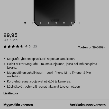
29,95
(sis. ALV:n)
4.5
(
2
)
Tuotenro:
39-5169-1
MagSafe-yhteensopiva kuori nopeaan lataukseen.
Holdit Mirror MagSafe – musta suojakuori, jossa peilimäinen pinta
takana.
Magneettinen puhelinkuori – sopii iPhone 12- ja iPhone 12 Pro -
malleihin.
Korotetut reunat suojaavat näyttöä ja kameraa.
Läpinäkyvät, pehmeät reunat takaavat tukevan otteen.
Lisätietoja
Myymälän varasto
Verkkokaupan varasto