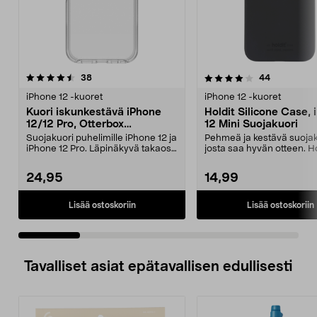
4.0 viidestä
arvostelut
4.5 viidestä
arvostelut
38
44
tähdestä
t
iPhone 12 -kuoret
iPhone 12 -kuoret
Kuori iskunkestävä iPhone
Holdit Silicone Case,
12/12 Pro, Otterbox
12 Mini Suojakuori
Symmetry
Suojakuori puhelimille iPhone 12 ja
Pehmeä ja kestävä suojak
iPhone 12 Pro. Läpinäkyvä takaosa
josta saa hyvän otteen. Ho
korostaa p...
silikonikuori iPh...
24,95
14,99
Lisää ostoskoriin
Lisää ostoskoriin
Tavalliset asiat epätavallisen edullisesti