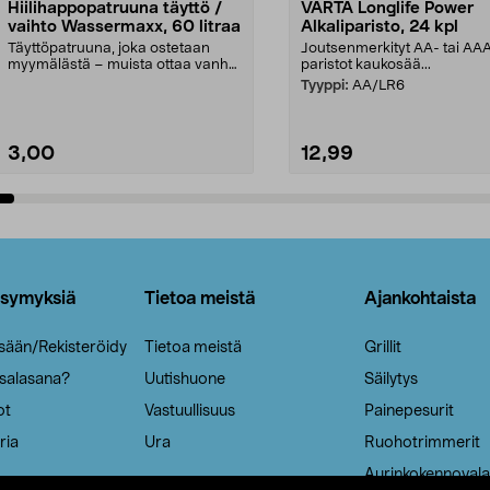
Hiilihappopatruuna täyttö /
VARTA Longlife Power
vaihto Wassermaxx, 60 litraa
Alkaliparisto, 24 kpl
Täyttöpatruuna, joka ostetaan
Joutsenmerkityt AA- tai AA
myymälästä – muista ottaa vanha
paristot kaukosää...
patruuna mukaasi m...
Tyyppi:
AA/LR6
3,00
12,99
Lisää ostoskoriin
Lisää ostoskoriin
ysymyksiä
Tietoa meistä
Ajankohtaista
isään/Rekisteröidy
Tietoa meistä
Grillit
 salasana?
Uutishuone
Säilytys
ot
Vastuullisuus
Painepesurit
ria
Ura
Ruohotrimmerit
Aurinkokennovala