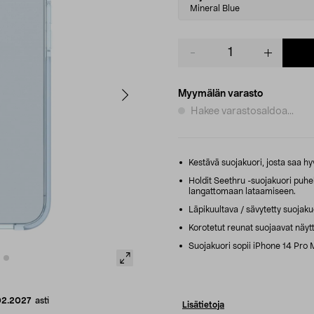
variant
Mineral Blue
Product
quantity
Myymälän varasto
Hakee varastosaldoa...
Kestävä suojakuori, josta saa hy
Holdit Seethru -suojakuori puhe
langattomaan lataamiseen.
Läpikuultava / sävytetty suojaku
Korotetut reunat suojaavat näyt
Suojakuori sopii iPhone 14 Pro 
02.2027
asti
Lisätietoja