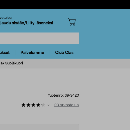
vetuloa
rjaudu sisään/Liity jäseneksi
ukset
Palvelumme
Club Clas
Max Suojakuori
Tuotenro:
39-3420
23
arvostelua