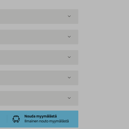
Nouda myymälästä
Ilmainen nouto myymälästä