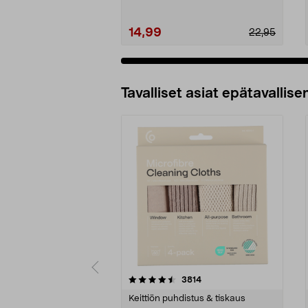
14,99
22,95
Tavalliset asiat epätavallisen
5viidestä
4.5viidestä
arvostelut
3814
tähdestä
tähdestä
Keittiön puhdistus & tiskaus