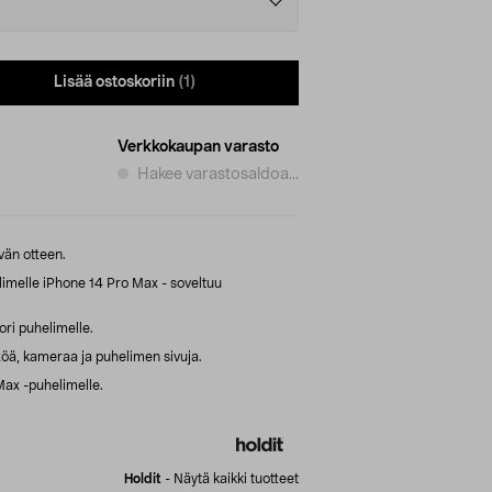
Lisää ostoskoriin
(1)
Verkkokaupan varasto
Hakee varastosaldoa...
vän otteen.
limelle iPhone 14 Pro Max - soveltuu
ori puhelimelle.
töä, kameraa ja puhelimen sivuja.
Max -puhelimelle.
Holdit
-
Näytä kaikki tuotteet