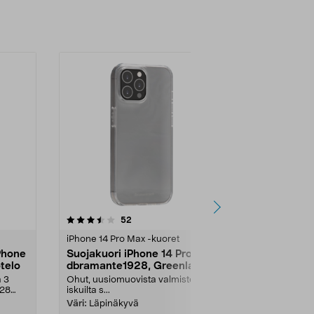
-50%
4.0 viidestä
arvostelut
3.5
52
2
tähdestä
tähdestä
iPhone 14 Pro Max -kuoret
iPhone 14 Pro
Phone
Suojakuori iPhone 14 Pro Max
Holdit Seet
telo
dbramante1928, Greenland
14 Pro Max 
a 3
Ohut, uusiomuovista valmistettu ja
Kestävä suoja
928
iskuilta s...
hyvän otteen. 
Väri:
Läpinäkyvä
Laji:
Mineral 