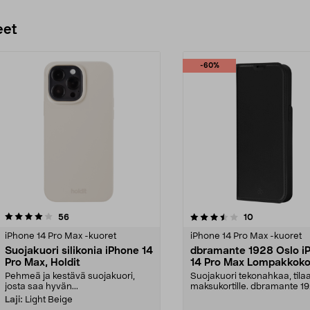
eet
-60%
3.5 viidestä
arvostelut
3.5 viidestä
arvostelut
56
10
tähdestä
iPhone 14 Pro Max -kuoret
iPhone 14 Pro Max -kuoret
Suojakuori silikonia iPhone 14
dbramante 1928 Oslo i
Pro Max, Holdit
14 Pro Max Lompakkoko
Pehmeä ja kestävä suojakuori,
Suojakuori tekonahkaa, tila
josta saa hyvän...
maksukortille. dbramante 1
Oslo – iskuilta suo...
Laji:
Light Beige