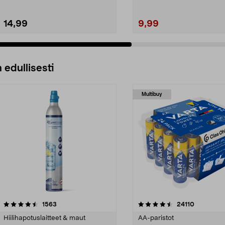
14,99
9,99
 edullisesti
Multibuy
4.5viidestä
arvostelut
4.5viidestä
arvostelut
1563
24110
tähdestä
Hiilihapotuslaitteet & maut
AA-paristot