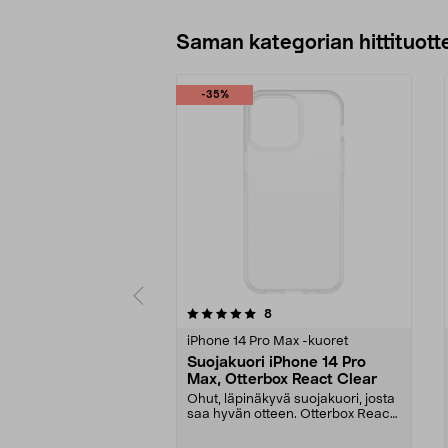
Saman kategorian hittituott
-35%
0 viidestä
4.0 viidestä
arvostelut
8
tähdestä
tähdestä
iPhone 14 Pro Max -kuoret
Suojakuori iPhone 14 Pro
Max, Otterbox React Clear
Ohut, läpinäkyvä suojakuori, josta
saa hyvän otteen. Otterbox React
Clear -suoja...