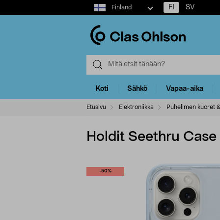
Select
FI
SV
Finland
market
Koti
Sähkö
Vapaa-aika
Etusivu
Elektroniikka
Puhelimen kuoret &
Holdit Seethru Case
-50%