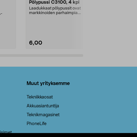
Pölypussi C3100, 4 kpl
Roskapussi,
kahvat, 30 l
Laadukkaat pölypussit ovat
markkinoiden parhaimpia.
A-
Testivoittaja 
Kestävä, jopa 50 % suurempi ...
roskapussi u
Roskapussi, jo
6,00
2,00
Lisää ostoskoriin
Lisää
Muut yrityksemme
Tekniikkaosat
Akkuasiantuntija
Teknikmagasinet
PhoneLife
isimet