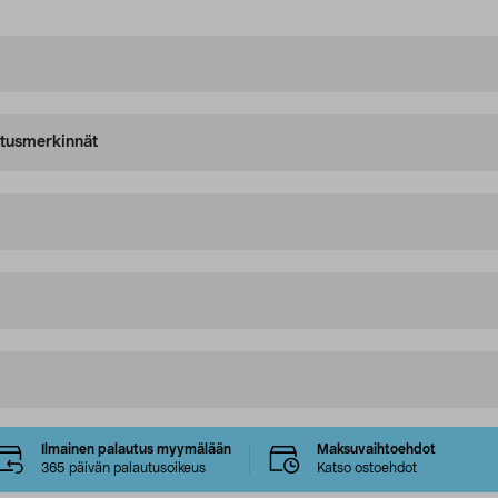
oitusmerkinnät
Ilmainen palautus myymälään
Maksuvaihtoehdot
365 päivän palautusoikeus
Katso ostoehdot