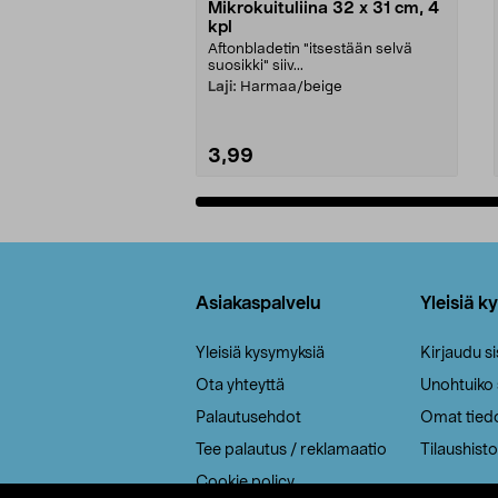
Mikrokuituliina 32 x 31 cm, 4
kpl
Aftonbladetin "itsestään selvä
suosikki" siiv...
Laji:
Harmaa/beige
3,99
Lisää ostoskoriin
Alatunniste
Asiakaspalvelu
Yleisiä k
Yleisiä kysymyksiä
Kirjaudu s
Ota yhteyttä
Unohtuiko
Palautusehdot
Omat tied
Tee palautus / reklamaatio
Tilaushisto
Cookie policy