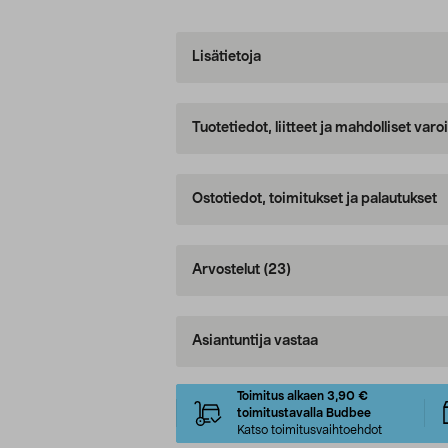
Lisätietoja
Tuotetiedot, liitteet ja mahdolliset var
Ostotiedot, toimitukset ja palautukset
Arvostelut
(23)
Asiantuntija vastaa
Toimitus alkaen 3,90 €
toimitustavalla Budbee
Katso toimitusvaihtoehdot