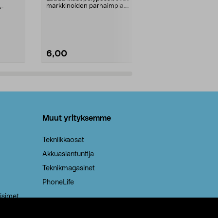
markkinoiden parhaimpia.
A-
Testivoittaja 
Kestävä, jopa 50 % suurempi ...
roskapussi u
Roskapussi, jo
6,00
2,00
Lisää ostoskoriin
Lisää
Muut yrityksemme
Tekniikkaosat
Akkuasiantuntija
Teknikmagasinet
PhoneLife
isimet