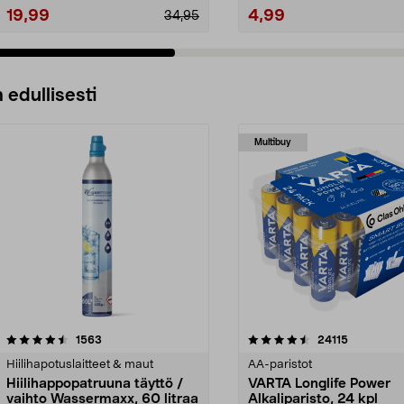
19,99
4,99
34,95
 edullisesti
Multibuy
4.5viidestä
arvostelut
4.5viidestä
arvostelut
1563
24115
tähdestä
Hiilihapotuslaitteet & maut
AA-paristot
Hiilihappopatruuna täyttö /
VARTA Longlife Power
vaihto Wassermaxx, 60 litraa
Alkaliparisto, 24 kpl