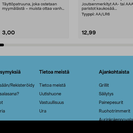
Täyttöpatruuna, joka ostetaan
Joutsenmerkityt AA- tai AA
myymälästä – muista ottaa vanha
paristot kaukosää...
patruuna mukaasi m...
Tyyppi:
AA/LR6
3,00
12,99
Lisää ostoskoriin
Lisää ostoskoriin
ysymyksiä
Tietoa meistä
Ajankohtaista
isään/Rekisteröidy
Tietoa meistä
Grillit
 salasana?
Uutishuone
Säilytys
ot
Vastuullisuus
Painepesurit
ria
Ura
Ruohotrimmerit
Aurinkokennovala