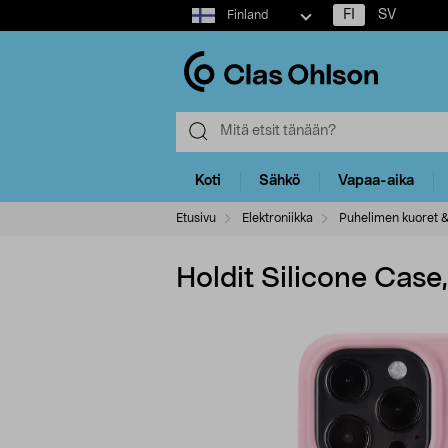
Select
FI
SV
Finland
market
Koti
Sähkö
Vapaa-aika
Etusivu
Elektroniikka
Puhelimen kuoret &
Holdit Silicone Case