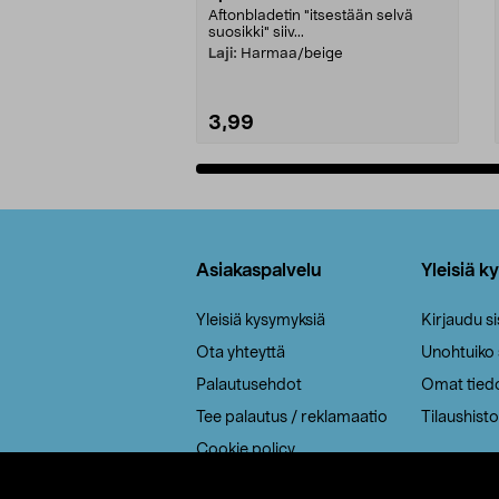
Aftonbladetin "itsestään selvä
suosikki" siiv...
Laji:
Harmaa/beige
3,99
Lisää ostoskoriin
Alatunniste
Asiakaspalvelu
Yleisiä k
Yleisiä kysymyksiä
Kirjaudu s
Ota yhteyttä
Unohtuiko
Palautusehdot
Omat tied
Tee palautus / reklamaatio
Tilaushisto
Cookie policy
Toimitustavat