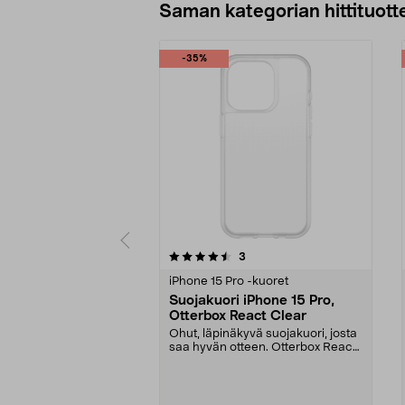
Saman kategorian hittituott
-35%
5 viidestä
3.5 viidestä
arvostelut
3
tähdestä
tähdestä
iPhone 15 Pro -kuoret
Suojakuori iPhone 15 Pro,
Otterbox React Clear
Ohut, läpinäkyvä suojakuori, josta
saa hyvän otteen. Otterbox React
Clear -suoja...