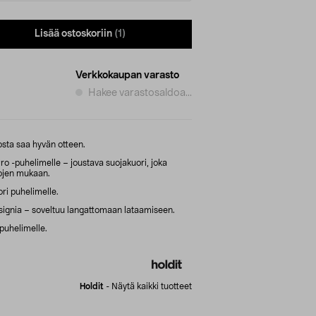
Lisää ostoskoriin
(1)
Verkkokaupan varasto
Hakee varastosaldoa...
osta saa hyvän otteen.
Pro -puhelimelle – joustava suojakuori, joka
ojen mukaan.
ori puhelimelle.
signia – soveltuu langattomaan lataamiseen.
puhelimelle.
Holdit
-
Näytä kaikki tuotteet