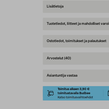
Lisätietoja
Tuotetiedot, liitteet ja mahdolliset var
Ostotiedot, toimitukset ja palautukset
Arvostelut
(40)
Asiantuntija vastaa
Toimitus alkaen 3,90 €
toimitustavalla Budbee
Katso toimitusvaihtoehdot