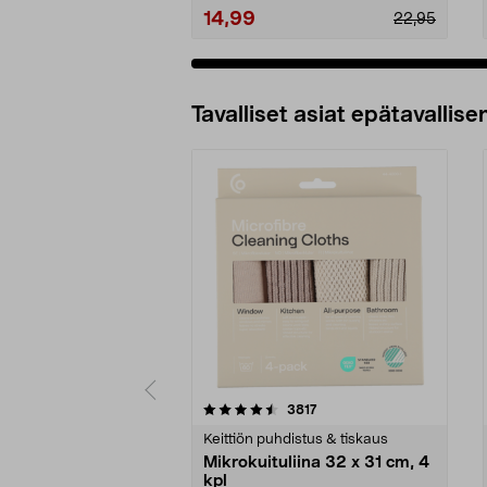
14,99
22,95
Tavalliset asiat epätavallisen
5viidestä
4.5viidestä
arvostelut
3817
tähdestä
tähdestä
Keittiön puhdistus & tiskaus
Mikrokuituliina 32 x 31 cm, 4
kpl