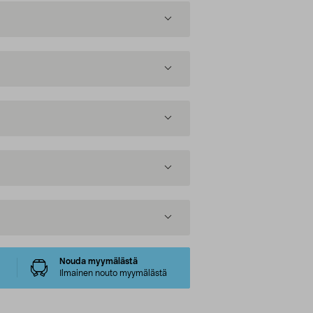
Nouda myymälästä
Ilmainen nouto myymälästä