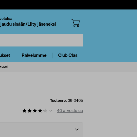
vetuloa
rjaudu sisään/Liity jäseneksi
ukset
Palvelumme
Club Clas
kuori
Tuotenro:
39-3405
40
arvostelua