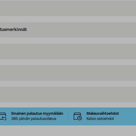
oitusmerkinnät
Ilmainen palautus myymälään
Maksuvaihtoehdot
365 päivän palautusoikeus
Katso ostoehdot