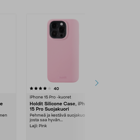
-32%
5.0 viidestä
arvostelut
4.5
40
1
tähdestä
tähdestä
iPhone 15 Pro -kuoret
iPhone 15 Pro
ne
Holdit Silicone Case, iPhone
Suojakuori
15 Pro Suojakuori
15 Pro, App
imen
Pehmeä ja kestävä suojakuori,
Kevyt, ohut su
josta saa hyvän...
erinomaisesti 
hyvin. Apple...
Laji:
Pink