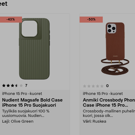
eet
-43%
-50%
arvostelut
4.0 viidestä
7
arvostelut
0
0.0 viidestä
tähdestä
iPhone 15 Pro -kuoret
iPhone 15 Pro -kuoret
Nudient Magsafe Bold Case
Anmiki Crossbody Pho
iPhone 15 Pro Suojakuori
Case iPhone 15 Pro
Suojakuori ja olkahihna
Tyylikäs suojakuori 100 %
Crossbody-mallinen puhel
uusiomuovia. Nudien...
kuori, jossa olk...
Laji:
Olive Green
Väri:
Ruskea