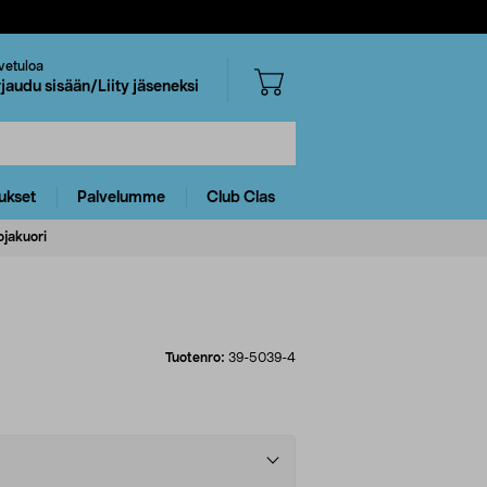
vetuloa
rjaudu sisään/Liity jäseneksi
ukset
Palvelumme
Club Clas
jakuori
Tuotenro:
39-5039-4