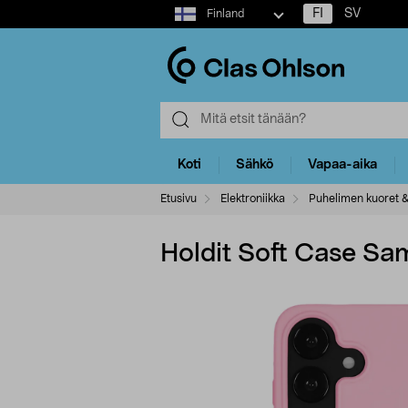
Select
FI
SV
Finland
market
Koti
Sähkö
Vapaa-aika
Etusivu
Elektroniikka
Puhelimen kuoret &
Holdit Soft Case S