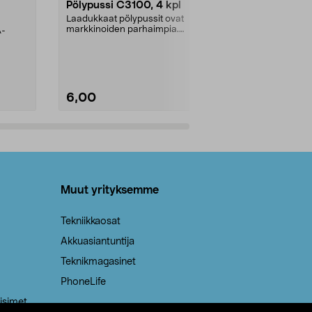
Pölypussi C3100, 4 kpl
Roskapussi,
kahvat, 30 l
Laadukkaat pölypussit ovat
markkinoiden parhaimpia.
A-
Testivoittaja 
Kestävä, jopa 50 % suurempi ...
roskapussi u
Roskapussi, jo
6,00
2,00
Lisää ostoskoriin
Lisää
Muut yrityksemme
Tekniikkaosat
Akkuasiantuntija
Teknikmagasinet
PhoneLife
isimet