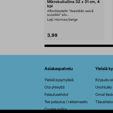
Mikrokuituliina 32 x 31 cm, 4
kpl
Aftonbladetin "itsestään selvä
suosikki" siiv...
Laji:
Harmaa/beige
3,99
Lisää ostoskoriin
Alatunniste
Asiakaspalvelu
Yleisiä k
Yleisiä kysymyksiä
Kirjaudu s
Ota yhteyttä
Unohtuiko
Palautusehdot
Omat tied
Tee palautus / reklamaatio
Tilaushisto
Cookie policy