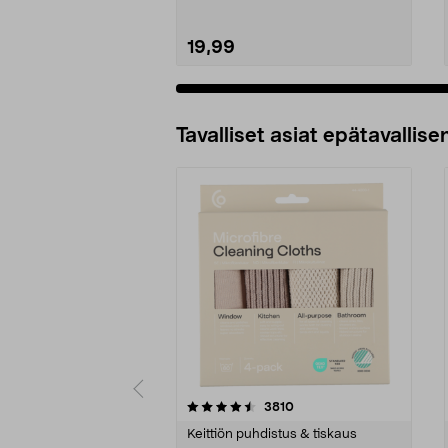
19,99
Tavalliset asiat epätavallisen
5viidestä
4.5viidestä
arvostelut
3810
tähdestä
tähdestä
Keittiön puhdistus & tiskaus