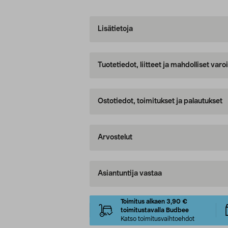
Lisätietoja
Tuotetiedot, liitteet ja mahdolliset var
Ostotiedot, toimitukset ja palautukset
Arvostelut
Asiantuntija vastaa
Toimitus alkaen 3,90 €
toimitustavalla Budbee
Katso toimitusvaihtoehdot