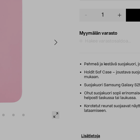
Product
quantity
Myymälän varasto
Hakee varastosaldoa...
Pehmeä ja kestävä suojakuori, j
Holdit Sof Case – joustava suoj
mukaan.
Suojakuori Samsung Galaxy S25
Ohut suojakuori sopii erinomaises
helposti taskussa tai laukussa.
Korotetut reunat suojaavat näyt
lataamiseen.
Lisätietoja