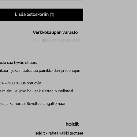
Lisää ostoskoriin
(1)
Verkkokaupan varasto
Hakee varastosaldoa...
osta saa hyvän otteen.
akuori, joka muotoutuu painikkeiden ja reunojen
+ – 100 % uusiomuovia.
ti sinulle, joka haluat kuljettaa puhelintasi
töä ja kameraa. Soveltuu langattomaan
Holdit
-
Näytä kaikki tuotteet