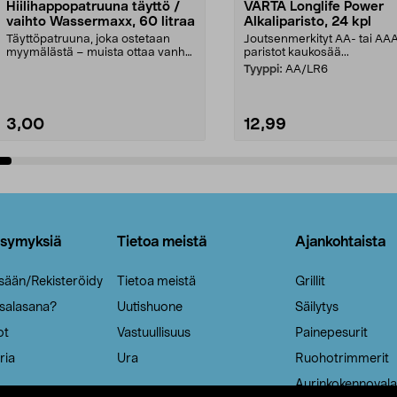
Hiilihappopatruuna täyttö /
VARTA Longlife Power
vaihto Wassermaxx, 60 litraa
Alkaliparisto, 24 kpl
Täyttöpatruuna, joka ostetaan
Joutsenmerkityt AA- tai AA
myymälästä – muista ottaa vanha
paristot kaukosää...
patruuna mukaasi m...
Tyyppi:
AA/LR6
3,00
12,99
Lisää ostoskoriin
Lisää ostoskoriin
ysymyksiä
Tietoa meistä
Ajankohtaista
isään/Rekisteröidy
Tietoa meistä
Grillit
 salasana?
Uutishuone
Säilytys
ot
Vastuullisuus
Painepesurit
ria
Ura
Ruohotrimmerit
Aurinkokennovala