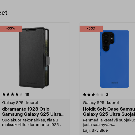
eet
-33%
-50%
3.0 viidestä
arvostelut
5.0 viidestä
arvostelut
19
2
tähdestä
Galaxy S25 -kuoret
Galaxy S25 -kuoret
dbramante 1928 Oslo
Holdit Soft Case Sams
Samsung Galaxy S25 Ultra
Galaxy S25 Ultra Suoja
Lompakkokotelo
Suojakuori tekonahkaa, tilaa 3
Pehmeä ja kestävä suojakuo
maksukortille. dbramante 1928
josta saa hyvän...
Oslo – iskuilta suo...
Laji:
Sky Blue