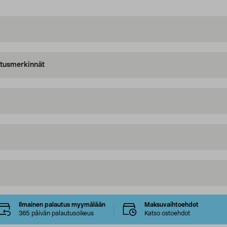
oitusmerkinnät
Ilmainen palautus myymälään
Maksuvaihtoehdot
365 päivän palautusoikeus
Katso ostoehdot