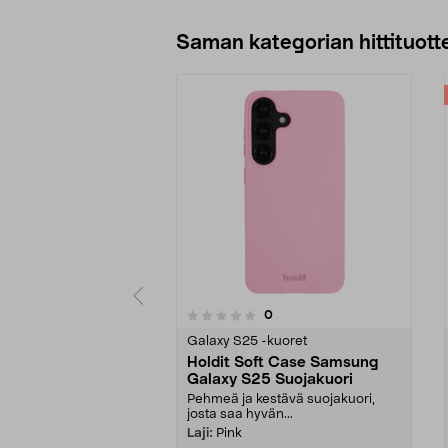
Saman kategorian hittituott
4.0 viidestä
arvostelut
0
0 viidestä
tähdestä
tähdestä
Galaxy S25 -kuoret
Holdit Soft Case Samsung
Galaxy S25 Suojakuori
Pehmeä ja kestävä suojakuori,
josta saa hyvän...
Laji:
Pink