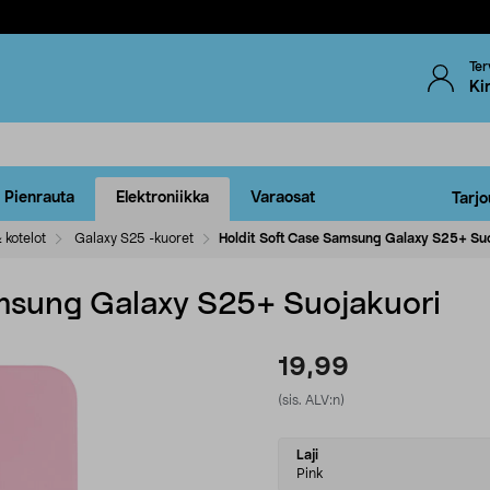
Ter
Ki
Pienrauta
Elektroniikka
Varaosat
Tarjo
 kotelot
Galaxy S25 -kuoret
Holdit Soft Case Samsung Galaxy S25+ Suo
amsung Galaxy S25+ Suojakuori
19,99
(sis. ALV:n)
Select
Laji
variant
Pink