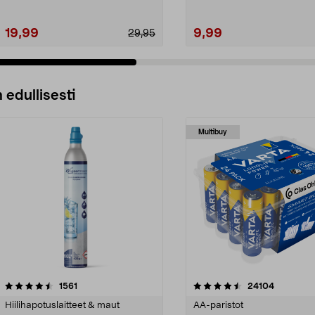
19,99
9,99
29,95
 edullisesti
Multibuy
4.5viidestä
arvostelut
4.5viidestä
arvostelut
1561
24104
tähdestä
Hiilihapotuslaitteet & maut
AA-paristot