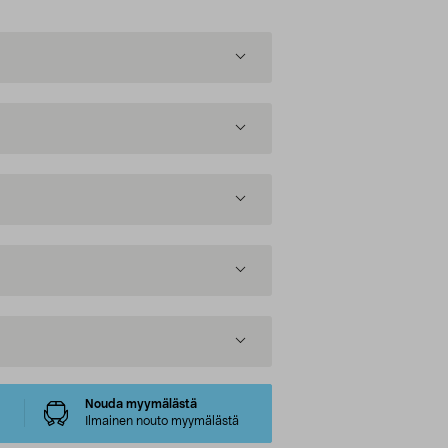
Nouda myymälästä
Ilmainen nouto myymälästä