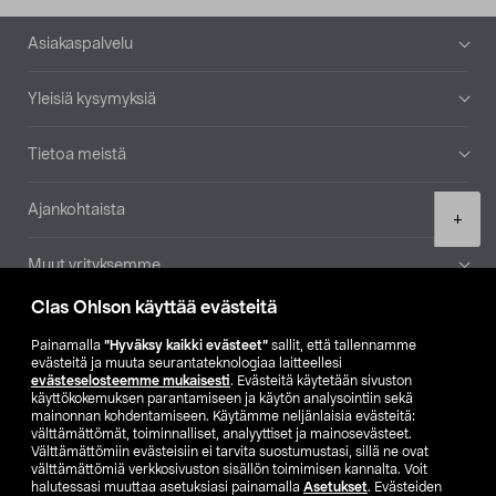
Alatunniste
Asiakaspalvelu
Yleisiä kysymyksiä
Tietoa meistä
Ajankohtaista
Product
+
quantity
Muut yrityksemme
Clas Ohlson käyttää evästeitä
Etsi myymälä
Painamalla
”Hyväksy kaikki evästeet”
sallit, että tallennamme
evästeitä ja muuta seurantateknologiaa laitteellesi
SE
NO
FI
evästeselosteemme mukaisesti
. Evästeitä käytetään sivuston
käyttökokemuksen parantamiseen ja käytön analysointiin sekä
FI
SV
mainonnan kohdentamiseen. Käytämme neljänlaisia evästeitä:
välttämättömät, toiminnalliset, analyyttiset ja mainosevästeet.
Välttämättömiin evästeisiin ei tarvita suostumustasi, sillä ne ovat
välttämättömiä verkkosivuston sisällön toimimisen kannalta. Voit
halutessasi muuttaa asetuksiasi painamalla
Asetukset
. Evästeiden