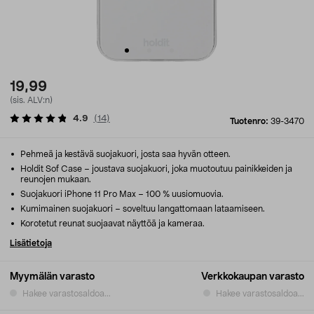
19,99
(sis. ALV:n)
4.9
(
14
)
Tuotenro:
39-3470
Pehmeä ja kestävä suojakuori, josta saa hyvän otteen.
Holdit Sof Case – joustava suojakuori, joka muotoutuu painikkeiden ja
reunojen mukaan.
Suojakuori iPhone 11 Pro Max – 100 % uusiomuovia.
Kumimainen suojakuori – soveltuu langattomaan lataamiseen.
Korotetut reunat suojaavat näyttöä ja kameraa.
Lisätietoja
Myymälän varasto
Verkkokaupan varasto
Hakee varastosaldoa...
Hakee varastosaldoa...