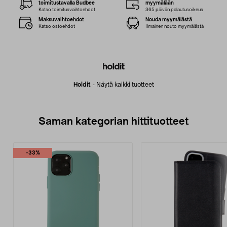
toimitustavalla Budbee
myymälään
Katso toimitusvaihtoehdot
365 päivän palautusoikeus
Maksuvaihtoehdot
Nouda myymälästä
Katso ostoehdot
Ilmainen nouto myymälästä
Holdit
-
Näytä kaikki tuotteet
Saman kategorian hittituotteet
-33%