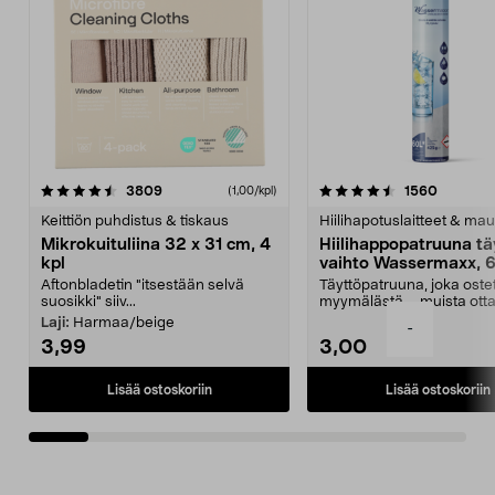
4.5viidestä
arvostelut
4.5viidestä
arvostel
3809
1560
(1,00/kpl)
tähdestä
t
Keittiön puhdistus & tiskaus
Hiilihapotuslaitteet & mau
Mikrokuituliina 32 x 31 cm, 4
Hiilihappopatruuna tä
kpl
vaihto Wassermaxx, 6
Aftonbladetin "itsestään selvä
Täyttöpatruuna, joka ost
suosikki" siiv...
myymälästä – muista ott
patruuna mukaasi m...
Laji:
Harmaa/beige
-
3,99
3,00
Lisää ostoskoriin
Lisää ostoskoriin