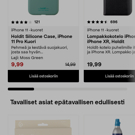
4.5 viidestä
arvostelut
4.5 viidestä
arvostelut
121
696
tähdestä
t
iPhone 11 -kuoret
iPhone 11 -kuoret
Holdit Silicone Case, iPhone
Lompakkokotelo iPhon
11 Pro Kuori
iPhone XR, Holdit
Pehmeä ja kestävä suojakuori,
Holdit-kotelo puhelimille 
josta saa hyvän...
ja iPhone XR. Lompakko j
kännykkäkotelo sam...
Laji:
Moss Green
9,99
19,99
14,99
Lisää ostoskoriin
Lisää ostoskoriin
Tavalliset asiat epätavallisen edullisesti