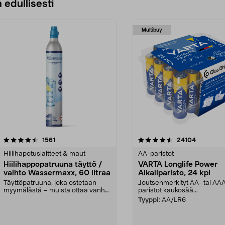
 edullisesti
Multibuy
4.5viidestä
arvostelut
4.5viidestä
arvostelut
1561
24104
tähdestä
Hiilihapotuslaitteet & maut
AA-paristot
Hiilihappopatruuna täyttö /
VARTA Longlife Power
vaihto Wassermaxx, 60 litraa
Alkaliparisto, 24 kpl
Täyttöpatruuna, joka ostetaan
Joutsenmerkityt AA- tai AA
myymälästä – muista ottaa vanha
paristot kaukosää...
patruuna mukaasi m...
Tyyppi:
AA/LR6