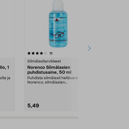
4.5 viidestä
arvostelut
3.5
11
1
tähdestä
tähdestä
Silmälasitarvikkeet
Puhdistuskemi
lo, 1
Norenco Silmälasien
Viemärinav
puhdistusaine, 50 ml
Norenco
lle ja
Puhdista silmälasit hellävaraisesti.
Todella tehok
Norenco, silmälasien
joka poistaa 
puhdistusaine – helppo...
ruoanjäänteet,
5,49
19,99