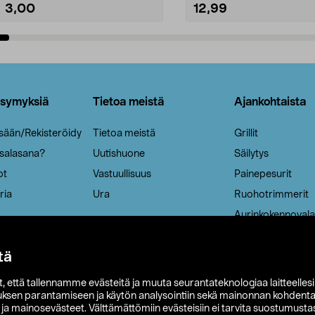
3,00
12,99
Lisää ostoskoriin
Lisää ostoskoriin
ysymyksiä
Tietoa meistä
Ajankohtaista
isään/Rekisteröidy
Tietoa meistä
Grillit
 salasana?
Uutishuone
Säilytys
ot
Vastuullisuus
Painepesurit
ria
Ura
Ruohotrimmerit
Aurinkokennovala
tä
it, että tallennamme evästeitä ja muuta seurantateknologiaa laitteelles
uksen parantamiseen ja käytön analysointiin sekä mainonnan kohdenta
t ja mainosevästeet. Välttämättömiin evästeisiin ei tarvita suostumustas