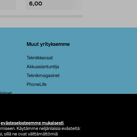
6,00
2,00
Lisää ostoskoriin
Lisää
Muut yrityksemme
Tekniikkaosat
Akkuasiantuntija
Teknikmagasinet
PhoneLife
isimet
i
evästeselosteemme mukaisesti
.
miseen. Käytämme neljänlaisia evästeitä:
i, sillä ne ovat välttämättömiä