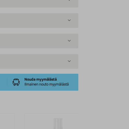
Nouda myymälästä
Ilmainen nouto myymälästä