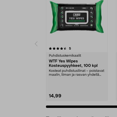
5 viidestä
4.5 viidestä
arvostelut
5
tähdestä
tähdestä
Puhdistuskemikaalit
WTF Yes Wipes
Kosteuspyyhkeet, 100 kpl
Kosteat puhdistusliinat – poistavat
maalin, liiman ja rasvan yhdellä
pyyhkäisyll...
14,99