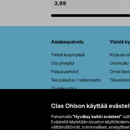
3,99
Lisää ostoskoriin
Alatunniste
Asiakaspalvelu
Yleisiä k
Yleisiä kysymyksiä
Kirjaudu s
Ota yhteyttä
Unohtuiko
Palautusehdot
Omat tied
Tee palautus / reklamaatio
Tilaushisto
Cookie policy
Toimitustavat
Clas Ohlson käyttää evästei
Saavutettavuus
Painamalla
”Hyväksy kaikki evästeet”
sall
Evästeitä käytetään sivuston käyttökokem
välttämättömät, toiminnalliset, analyyttise