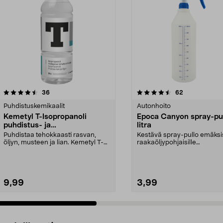
4.5 viidestä
arvostelut
4.0 viidestä
arvostelut
36
62
tähdestä
Puhdistuskemikaalit
Autonhoito
Kemetyl T-Isopropanoli
Epoca Canyon spray-pul
puhdistus- ja
litra
rasvanpoistoaine, 1 l
Puhdistaa tehokkaasti rasvan,
Kestävä spray-pullo emäksisi
öljyn, musteen ja lian. Kemetyl T-
raakaöljypohjaisille
Isopropanoli – h...
autonhoitoaineille. Epoc...
9,99
3,99