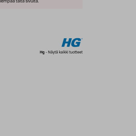
empaa tältä sivulta.
Hg
-
Näytä kaikki tuotteet