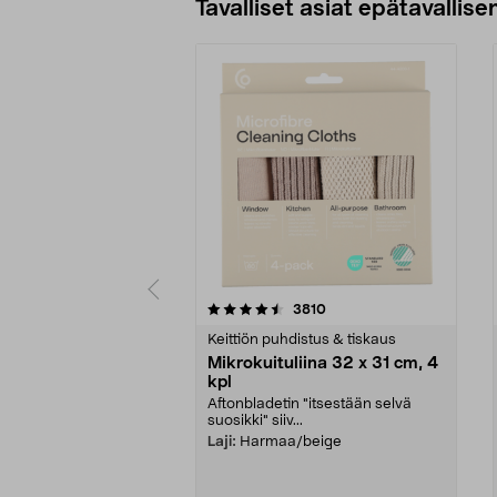
Tavalliset asiat epätavallisen
5viidestä
4.5viidestä
arvostelut
3810
tähdestä
tähdestä
Keittiön puhdistus & tiskaus
Mikrokuituliina 32 x 31 cm, 4
kpl
Aftonbladetin "itsestään selvä
suosikki" siiv...
Laji:
Harmaa/beige