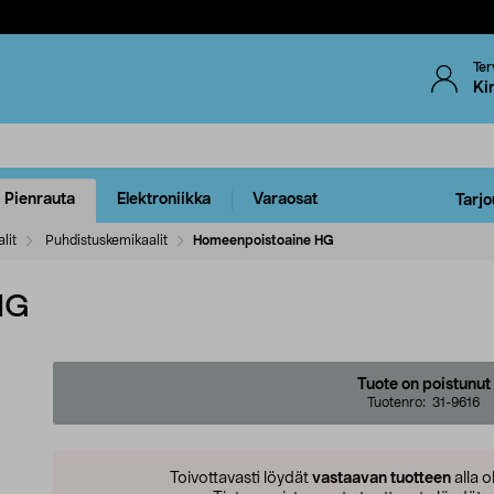
Ter
Ki
Pienrauta
Elektroniikka
Varaosat
Tarjo
lit
Puhdistuskemikaalit
Homeenpoistoaine HG
HG
Tuote on poistunut
Tuotenro:
31-9616
Toivottavasti löydät
vastaavan tuotteen
alla o