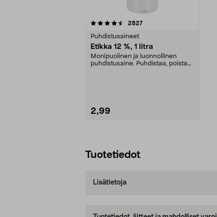
5viidestä
arvostelut
2827
tähdestä
Puhdistusaineet
Etikka 12 %, 1 litra
Monipuolinen ja luonnollinen
puhdistusaine. Puhdistaa, poistaa
kalkin ja kerrost...
2,99
Lisää ostoskoriin
Tuotetiedot
Lisätietoja