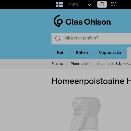
Select
FI
SV
Finland
market
Koti
Sähkö
Vapaa-aika
Etusivu
Pienrauta
Liimat, teipit & kemikaa
Homeenpoistoaine 