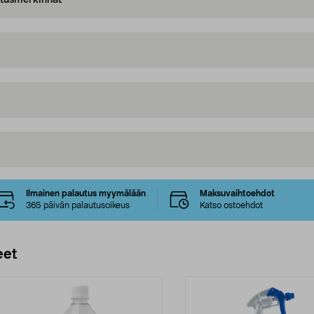
oitusmerkinnät
Ilmainen palautus myymälään
Maksuvaihtoehdot
365 päivän palautusoikeus
Katso ostoehdot
eet