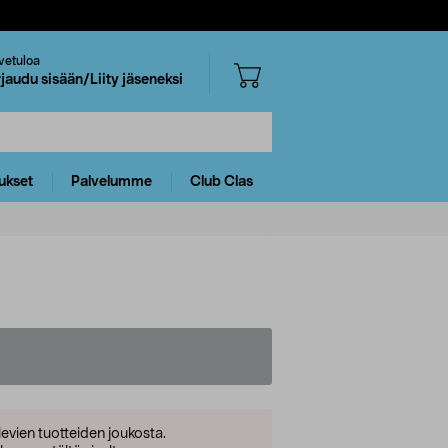
vetuloa
rjaudu sisään/Liity jäseneksi
ukset
Palvelumme
Club Clas
levien tuotteiden joukosta.