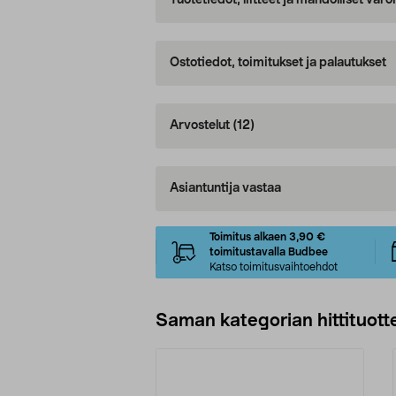
Tuotetiedot, liitteet ja mahdolliset var
Ostotiedot, toimitukset ja palautukset
Arvostelut
(12)
Asiantuntija vastaa
Toimitus alkaen 3,90 €
toimitustavalla Budbee
Katso toimitusvaihtoehdot
Saman kategorian hittituott