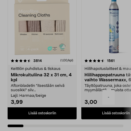
4.5viidestä
arvostelut
4.5viidestä
arvostelu
3814
1561
(1,00/kpl)
tähdestä
t
Keittiön puhdistus & tiskaus
Hiilihapotuslaitteet & mau
Mikrokuituliina 32 x 31 cm, 4
Hiilihappopatruuna tä
kpl
vaihto Wassermaxx, 6
Aftonbladetin "itsestään selvä
Täyttöpatruuna, joka ost
suosikki" siiv...
myymälästä – muista ott
patruuna mukaasi m...
Laji:
Harmaa/beige
-
3,99
3,00
Lisää ostoskoriin
Lisää ostoskoriin