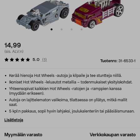
14,99
(sis. ALV:n)
5.0
(
1
)
Tuotenro:
31-6533-1
Kerää hienoja Hot Wheels -autoja ja kilpaile ja tee stuntteja niillä.
Ikoniset Hot Wheels -leluautot metallia – todenmukaiset yksityiskohdat.
Yhteensopivat kaikkien Hot Wheels -ratojen ja -ramppien kanssa
(myydään erikseen).
Autoja on lajittelematon valikoima, tilattaessa on yllätys, mitkä mallit
saat.
5 kpl:n pakkaus, sopii hyvin lahjaksi, joulukalenteriin tai pääsiäismunaan.
Lisätietoja
Myymälän varasto
Verkkokaupan varasto