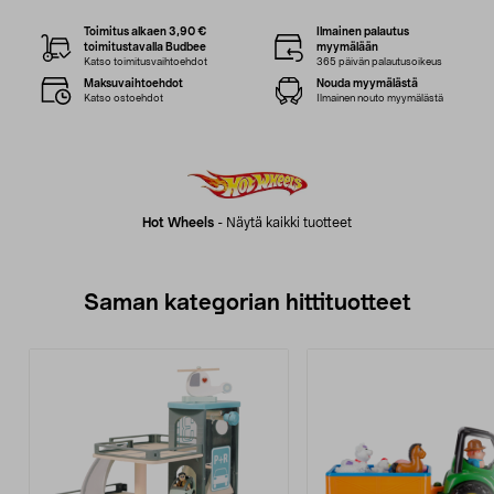
Toimitus alkaen 3,90 €
Ilmainen palautus
toimitustavalla Budbee
myymälään
Katso toimitusvaihtoehdot
365 päivän palautusoikeus
Maksuvaihtoehdot
Nouda myymälästä
Katso ostoehdot
Ilmainen nouto myymälästä
Hot Wheels
-
Näytä kaikki tuotteet
Saman kategorian hittituotteet