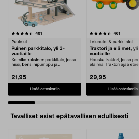
4.5 viidestä
arvostelut
4.5 viidestä
arvostelut
481
461
tähdestä
t
Puulelut
Leluautot & parkkitalot
Puinen parkkitalo, yli 3-
Traktori ja eläimet, yli
vuotiaille
vuotiaille
Kolmikerroksinen parkkitalo, jossa
Hauska traktori, jossa per
hissi, bensiinipumppu ja
eläimiä. Traktori ajaa ete
helikopterin laskeut...
siinä on...
21,95
29,95
Lisää ostoskoriin
Lisää ostoskoriin
Tavalliset asiat epätavallisen edullisesti