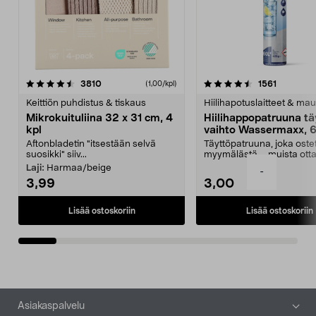
4.5viidestä
arvostelut
4.5viidestä
arvostelu
3810
1561
(1,00/kpl)
tähdestä
t
Keittiön puhdistus & tiskaus
Hiilihapotuslaitteet & mau
Mikrokuituliina 32 x 31 cm, 4
Hiilihappopatruuna tä
kpl
vaihto Wassermaxx, 6
Aftonbladetin "itsestään selvä
Täyttöpatruuna, joka ost
suosikki" siiv...
myymälästä – muista ott
patruuna mukaasi m...
Laji:
Harmaa/beige
-
3,99
3,00
Lisää ostoskoriin
Lisää ostoskoriin
Alatunniste
Asiakaspalvelu