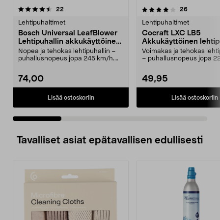
4.0 viidestä
arvostelut
4.0 viidestä
arvostelut
22
26
tähdestä
t
Lehtipuhaltimet
Lehtipuhaltimet
Bosch Universal LeafBlower
Cocraft LXC LB5
Lehtipuhallin akkukäyttöinen,
Akkukäyttöinen lehtip
18 V-130
18 V
Nopea ja tehokas lehtipuhallin –
Voimakas ja tehokas lehti
puhallusnopeus jopa 245 km/h.
– puhallusnopeus jopa 2
Bosch LeafBlower ...
Cocraft LXC LB...
74,00
49,95
Lisää ostoskoriin
Lisää ostoskoriin
Tavalliset asiat epätavallisen edullisesti