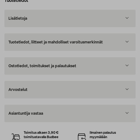
Tuotetiedot
Lisätietoja
Tuotetiedot, liitteet ja mahdolliset varoitusmerkinnät
Ostotiedot, toimitukset ja palautukset
Arvostelut
Asiantuntija vastaa
Toimitus alkaen 3,90 €
Ilmainen palautus
toimitustavalla Budbee
myymälään