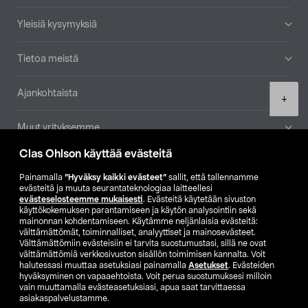
Yleisiä kysymyksiä
Tietoa meistä
Ajankohtaista
Product
+
quantity
Muut yrityksemme
Clas Ohlson käyttää evästeitä
Etsi myymälä
Painamalla
”Hyväksy kaikki evästeet”
sallit, että tallennamme
evästeitä ja muuta seurantateknologiaa laitteellesi
SE
NO
FI
evästeselosteemme mukaisesti
. Evästeitä käytetään sivuston
käyttökokemuksen parantamiseen ja käytön analysointiin sekä
FI
SV
mainonnan kohdentamiseen. Käytämme neljänlaisia evästeitä:
välttämättömät, toiminnalliset, analyyttiset ja mainosevästeet.
Välttämättömiin evästeisiin ei tarvita suostumustasi, sillä ne ovat
välttämättömiä verkkosivuston sisällön toimimisen kannalta. Voit
halutessasi muuttaa asetuksiasi painamalla
Asetukset
. Evästeiden
hyväksyminen on vapaaehtoista. Voit perua suostumuksesi milloin
vain muuttamalla evästeasetuksiasi, apua saat tarvittaessa
asiakaspalvelustamme.
Club Clas
Ostoehdot
Tietosuojaseloste