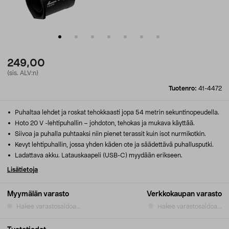
249,00
(sis. ALV:n)
Tuotenro:
41-4472
Puhaltaa lehdet ja roskat tehokkaasti jopa 54 metrin sekuntinopeudella.
Hoto 20 V -lehtipuhallin – johdoton, tehokas ja mukava käyttää.
Siivoa ja puhalla puhtaaksi niin pienet terassit kuin isot nurmikotkin.
Kevyt lehtipuhallin, jossa yhden käden ote ja säädettävä puhallusputki.
Ladattava akku. Latauskaapeli (USB-C) myydään erikseen.
Lisätietoja
Myymälän varasto
Verkkokaupan varasto
Hakee varastosaldoa...
Hakee varastosaldoa...