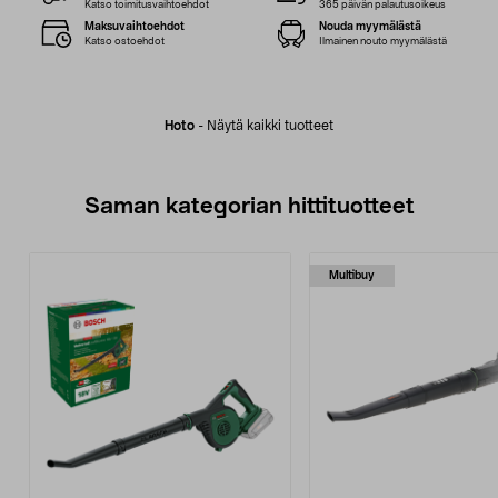
Katso toimitusvaihtoehdot
365 päivän palautusoikeus
Maksuvaihtoehdot
Nouda myymälästä
Katso ostoehdot
Ilmainen nouto myymälästä
Hoto
-
Näytä kaikki tuotteet
Saman kategorian hittituotteet
Multibuy