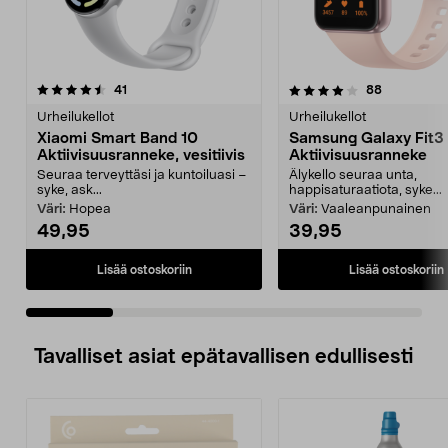
4.0 viidestä
arvostelut
4.5 viidestä
arvostelut
41
88
tähdestä
t
Urheilukellot
Urheilukellot
Xiaomi Smart Band 10
Samsung Galaxy Fit3
Aktiivisuusranneke, vesitiivis
Aktiivisuusranneke
Seuraa terveyttäsi ja kuntoiluasi –
Älykello seuraa unta,
syke, ask...
happisaturaatiota, syke...
Väri:
Hopea
Väri:
Vaaleanpunainen
49,95
39,95
Lisää ostoskoriin
Lisää ostoskoriin
Tavalliset asiat epätavallisen edullisesti