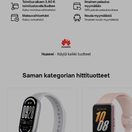
Toimitus alkaen 3,90 €
Ilmainen palautus
toimitustavalla Budbee
myymälään
Katso toimitusvaihtoehdot
365 päivän palautusoikeus
Maksuvaihtoehdot
Nouda myymälästä
Katso ostoehdot
Ilmainen nouto myymälästä
Huawei
-
Näytä kaikki tuotteet
Saman kategorian hittituotteet