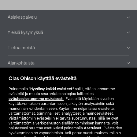
Alatunniste
Asiakaspalvelu
Yleisiä kysymyksiä
Tietoa meistä
Ajankohtaista
Clas Ohlson käyttää evästeitä
Muut yrityksemme
Painamalla
”Hyväksy kaikki evästeet”
sallit, että tallennamme
Etsi myymälä
evästeitä ja muuta seurantateknologiaa laitteellesi
evästeselosteemme mukaisesti
. Evästeitä käytetään sivuston
käyttökokemuksen parantamiseen ja käytön analysointiin sekä
mainonnan kohdentamiseen. Käytämme neljänlaisia evästeitä:
SE
NO
FI
välttämättömät, toiminnalliset, analyyttiset ja mainosevästeet.
Välttämättömiin evästeisiin ei tarvita suostumustasi, sillä ne ovat
FI
SV
välttämättömiä verkkosivuston sisällön toimimisen kannalta. Voit
halutessasi muuttaa asetuksiasi painamalla
Asetukset
. Evästeiden
hyväksyminen on vapaaehtoista. Voit perua suostumuksesi milloin