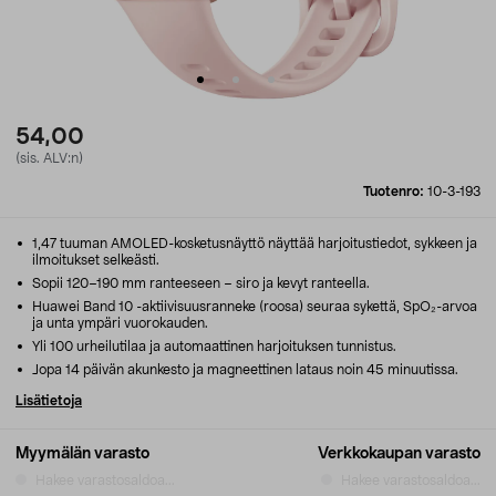
54,00
(sis. ALV:n)
Tuotenro:
10-3-193
1,47 tuuman AMOLED-kosketusnäyttö näyttää harjoitustiedot, sykkeen ja
ilmoitukset selkeästi.
Sopii 120–190 mm ranteeseen – siro ja kevyt ranteella.
Huawei Band 10 -aktiivisuusranneke (roosa) seuraa sykettä, SpO₂-arvoa
ja unta ympäri vuorokauden.
Yli 100 urheilutilaa ja automaattinen harjoituksen tunnistus.
Jopa 14 päivän akunkesto ja magneettinen lataus noin 45 minuutissa.
Lisätietoja
Myymälän varasto
Verkkokaupan varasto
Hakee varastosaldoa...
Hakee varastosaldoa...