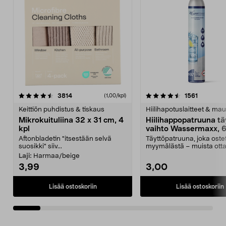
4.5viidestä
arvostelut
4.5viidestä
arvostelu
3814
1561
(1,00/kpl)
tähdestä
t
Keittiön puhdistus & tiskaus
Hiilihapotuslaitteet & mau
Mikrokuituliina 32 x 31 cm, 4
Hiilihappopatruuna tä
kpl
vaihto Wassermaxx, 6
Aftonbladetin "itsestään selvä
Täyttöpatruuna, joka ost
suosikki" siiv...
myymälästä – muista ott
patruuna mukaasi m...
Laji:
Harmaa/beige
3,99
3,00
Lisää ostoskoriin
Lisää ostoskoriin