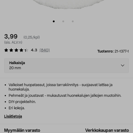
3,99
(0,25/kpl)
(sis. ALV:n)
4.3
(
840
)
Tuotenro:
21-1377-1
Select
Halkaisija
variant
20 mm
Valkoiset huopatassut, joissa tarrakiinnitys - suojaavat lattiaa ja
huonekaluja.
Pehmeät ja joustavat - mukautuvat huonekalujen jalkojen muotoihin.
DIY-projekteihin.
Eri kokoja.
Lisätietoja
Myymälän varasto
Verkkokaupan varasto