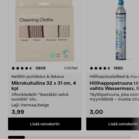
4.5viidestä
arvostelut
4.5viidestä
arvostel
3809
1560
(1,00/kpl)
tähdestä
t
Keittiön puhdistus & tiskaus
Hiilihapotuslaitteet & mau
Mikrokuituliina 32 x 31 cm, 4
Hiilihappopatruuna tä
kpl
vaihto Wassermaxx, 6
Aftonbladetin "itsestään selvä
Täyttöpatruuna, joka ost
suosikki" siiv...
myymälästä – muista ott
patruuna mukaasi m...
Laji:
Harmaa/beige
3,99
3,00
Lisää ostoskoriin
Lisää ostoskoriin