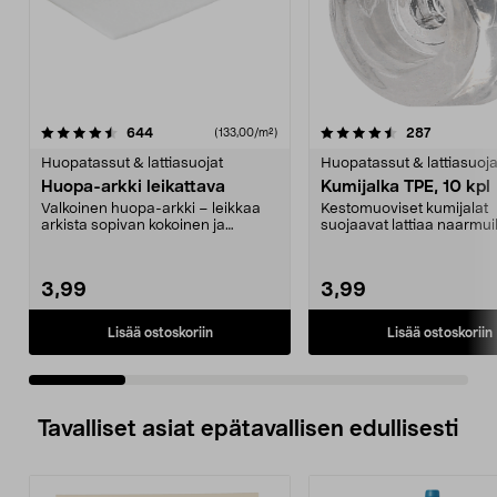
4.5 viidestä
arvostelut
4.5 viidestä
arvostelut
644
287
(133,00/m²)
tähdestä
t
Huopatassut & lattiasuojat
Huopatassut & lattiasuoja
Huopa-arkki leikattava
Kumijalka TPE, 10 kpl
Valkoinen huopa-arkki – leikkaa
Kestomuoviset kumijalat
arkista sopivan kokoinen ja
suojaavat lattiaa naarmuil
muotoinen pala. Suoj...
kolhuilta. Liukumista es...
3,99
3,99
Lisää ostoskoriin
Lisää ostoskoriin
Tavalliset asiat epätavallisen edullisesti