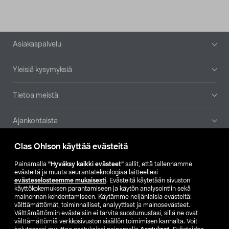
Alatunniste
Asiakaspalvelu
Yleisiä kysymyksiä
Tietoa meistä
Ajankohtaista
Clas Ohlson käyttää evästeitä
Muut yrityksemme
Painamalla
”Hyväksy kaikki evästeet”
sallit, että tallennamme
Etsi myymälä
evästeitä ja muuta seurantateknologiaa laitteellesi
evästeselosteemme mukaisesti
. Evästeitä käytetään sivuston
käyttökokemuksen parantamiseen ja käytön analysointiin sekä
mainonnan kohdentamiseen. Käytämme neljänlaisia evästeitä:
SE
NO
FI
välttämättömät, toiminnalliset, analyyttiset ja mainosevästeet.
Välttämättömiin evästeisiin ei tarvita suostumustasi, sillä ne ovat
FI
SV
välttämättömiä verkkosivuston sisällön toimimisen kannalta. Voit