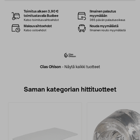
Toimitus alkaen 3,90 €
Ilmainen palautus
toimitustavalla Budbee
myymälään
Katso toimitusvaihtoehdot
365 päivän palautusoikeus
Maksuvaihtoehdot
Nouda myymälästä
Katso ostoehdot
Ilmainen nouto myymälästä
Clas Ohlson
-
Näytä kaikki tuotteet
Saman kategorian hittituotteet