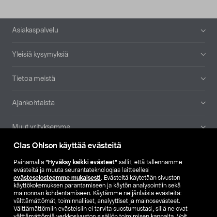
Alatunniste
Asiakaspalvelu
Yleisiä kysymyksiä
Tietoa meistä
Ajankohtaista
Muut yrityksemme
Clas Ohlson käyttää evästeitä
Etsi myymälä
Painamalla
”Hyväksy kaikki evästeet”
sallit, että tallennamme
evästeitä ja muuta seurantateknologiaa laitteellesi
SE
NO
FI
evästeselosteemme mukaisesti
. Evästeitä käytetään sivuston
käyttökokemuksen parantamiseen ja käytön analysointiin sekä
FI
SV
mainonnan kohdentamiseen. Käytämme neljänlaisia evästeitä:
välttämättömät, toiminnalliset, analyyttiset ja mainosevästeet.
Välttämättömiin evästeisiin ei tarvita suostumustasi, sillä ne ovat
välttämättömiä verkkosivuston sisällön toimimisen kannalta. Voit