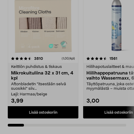
4.5viidestä
arvostelut
4.5viidestä
arvostelu
3810
1561
(1,00/kpl)
tähdestä
t
Keittiön puhdistus & tiskaus
Hiilihapotuslaitteet & mau
Mikrokuituliina 32 x 31 cm, 4
Hiilihappopatruuna tä
kpl
vaihto Wassermaxx, 6
Aftonbladetin "itsestään selvä
Täyttöpatruuna, joka ost
suosikki" siiv...
myymälästä – muista ott
patruuna mukaasi m...
Laji:
Harmaa/beige
3,99
3,00
Lisää ostoskoriin
Lisää ostoskoriin