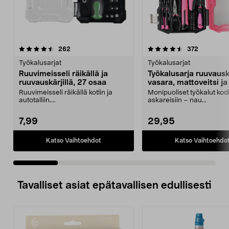
4.5 viidestä
arvostelut
4.5 viidestä
arvostelut
262
372
tähdestä
t
Työkalusarjat
Työkalusarjat
Ruuvimeisseli räikällä ja
Työkalusarja ruuvausk
ruuvauskärjillä, 27 osaa
vasara, mattoveitsi ja 
39 osaa
Ruuvimeisseli räikällä kotiin ja
Monipuoliset työkalut kod
autotalliin....
askareisiin – nau...
7,99
29,95
Katso Vaihtoehdot
Katso Vaihtoehdo
Tavalliset asiat epätavallisen edullisesti