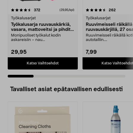
4.5 viidestä
arvostelut
4.5 viidestä
arvostelut
372
262
(29,95/kpl)
tähdestä
t
Työkalusarjat
Työkalusarjat
Työkalusarja ruuvauskärkiä,
Ruuvimeisseli räikällä ja
vasara, mattoveitsi ja pihdit,
ruuvauskärjillä, 27 os
39 osaa
Monipuoliset työkalut kodin
Ruuvimeisseli räikällä koti
askareisiin – nau...
autotalliin....
29,95
7,99
Katso Vaihtoehdot
Katso Vaihtoehdo
Tavalliset asiat epätavallisen edullisesti