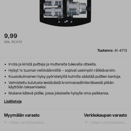
9,99
(sis. ALV:n)
Tuotenro:
41-4713
Irrota ja kiristä pultteja ja muttereita tukevalla otteella.
Hylsyt ½ tuuman neliöväännöllä – sopivat useimpiin räikkävarsiin.
Kuusiokulmainen hylsy pyöristetyillä kulmilla säästää pulttien kantoja.
Valmistettu kulutusta kestävästä kromivanadiiniteräksestä pitkän
käyttöiän takaamiseksi.
Mukana kätevä pidike, jossa jokaiselle hylsylle oma paikkansa.
Lisätietoja
Myymälän varasto
Verkkokaupan varasto
Hakee varastosaldoa...
Hakee varastosaldoa...