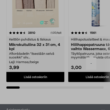
4.5viidestä
arvostelut
4.5viidestä
arvostelu
3810
1561
(1,00/kpl)
tähdestä
t
Keittiön puhdistus & tiskaus
Hiilihapotuslaitteet & mau
Mikrokuituliina 32 x 31 cm, 4
Hiilihappopatruuna tä
kpl
vaihto Wassermaxx, 6
Aftonbladetin "itsestään selvä
Täyttöpatruuna, joka ost
suosikki" siiv...
myymälästä – muista ott
patruuna mukaasi m...
Laji:
Harmaa/beige
-
3,99
3,00
Lisää ostoskoriin
Lisää ostoskoriin
Alatunniste