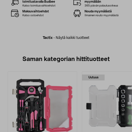
toimitustavalla Budbee
myymälään
Katso toimitusvaihtoehdot
365 päivän palautusoikeus
Maksuvaihtoehdot
Nouda myymälästä
Katso ostoehdot
Ilmainen nouto myymälästä
Tactix
-
Näytä kaikki tuotteet
Saman kategorian hittituotteet
Uutuus