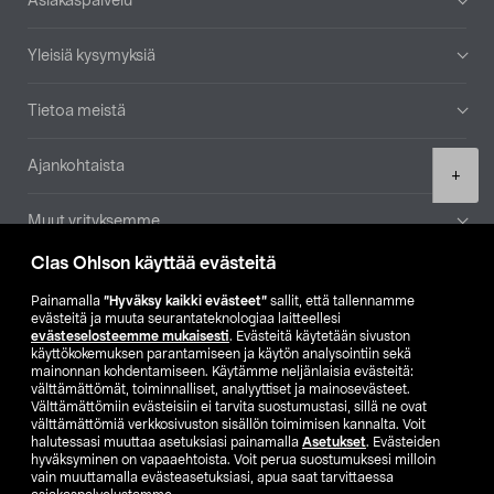
Asiakaspalvelu
Yleisiä kysymyksiä
Tietoa meistä
Ajankohtaista
Product
+
quantity
Muut yrityksemme
Clas Ohlson käyttää evästeitä
Etsi myymälä
Painamalla
”Hyväksy kaikki evästeet”
sallit, että tallennamme
evästeitä ja muuta seurantateknologiaa laitteellesi
SE
NO
FI
evästeselosteemme mukaisesti
. Evästeitä käytetään sivuston
käyttökokemuksen parantamiseen ja käytön analysointiin sekä
FI
SV
mainonnan kohdentamiseen. Käytämme neljänlaisia evästeitä:
välttämättömät, toiminnalliset, analyyttiset ja mainosevästeet.
Välttämättömiin evästeisiin ei tarvita suostumustasi, sillä ne ovat
välttämättömiä verkkosivuston sisällön toimimisen kannalta. Voit
halutessasi muuttaa asetuksiasi painamalla
Asetukset
. Evästeiden
hyväksyminen on vapaaehtoista. Voit perua suostumuksesi milloin
vain muuttamalla evästeasetuksiasi, apua saat tarvittaessa