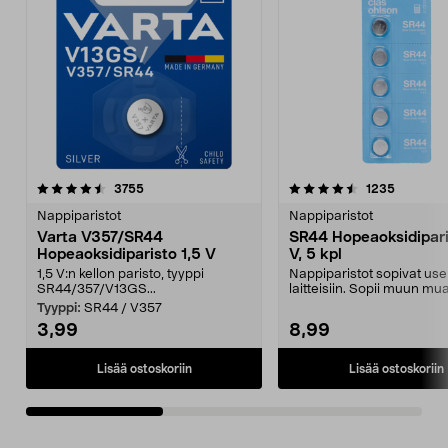
4.5viidestä
arvostelut
4.5viidestä
arvostelu
3755
1235
tähdestä
t
Nappiparistot
Nappiparistot
Varta V357/SR44
SR44 Hopeaoksidipari
Hopeaoksidiparisto 1,5 V
V, 5 kpl
1,5 V:n kellon paristo, tyyppi
Nappiparistot sopivat usei
SR44/357/V13GS...
laitteisiin. Sopii muun mu
kelloihin, ava...
Tyyppi:
SR44 / V357
3,99
8,99
Lisää ostoskoriin
Lisää ostoskoriin