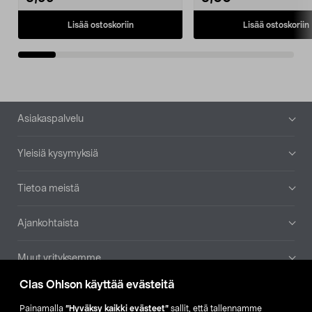
Lisää ostoskoriin
Lisää ostoskoriin
Alatunniste
Asiakaspalvelu
Yleisiä kysymyksiä
Tietoa meistä
Ajankohtaista
Muut yrityksemme
Clas Ohlson käyttää evästeitä
Etsi myymälä
Painamalla
”Hyväksy kaikki evästeet”
sallit, että tallennamme