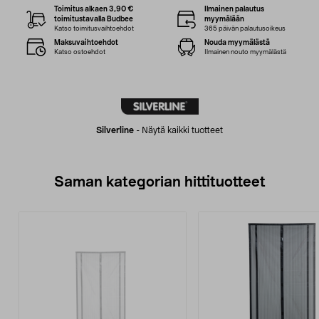
Toimitus alkaen 3,90 €
Ilmainen palautus
toimitustavalla Budbee
myymälään
Katso toimitusvaihtoehdot
365 päivän palautusoikeus
Maksuvaihtoehdot
Nouda myymälästä
Katso ostoehdot
Ilmainen nouto myymälästä
Silverline
-
Näytä kaikki tuotteet
Saman kategorian hittituotteet