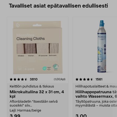
Tavalliset asiat epätavallisen edullisesti
4.5viidestä
arvostelut
4.5viidestä
arvostelu
3810
1561
(1,00/kpl)
tähdestä
t
Keittiön puhdistus & tiskaus
Hiilihapotuslaitteet & mau
Mikrokuituliina 32 x 31 cm, 4
Hiilihappopatruuna tä
kpl
vaihto Wassermaxx, 6
Aftonbladetin "itsestään selvä
Täyttöpatruuna, joka ost
suosikki" siiv...
myymälästä – muista ott
patruuna mukaasi m...
Laji:
Harmaa/beige
3,99
3,00