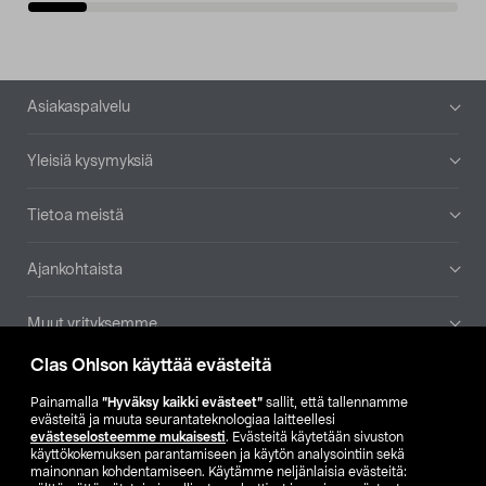
Alatunniste
Asiakaspalvelu
Yleisiä kysymyksiä
Tietoa meistä
Ajankohtaista
Muut yrityksemme
Clas Ohlson käyttää evästeitä
Etsi myymälä
Painamalla
”Hyväksy kaikki evästeet”
sallit, että tallennamme
evästeitä ja muuta seurantateknologiaa laitteellesi
SE
NO
FI
evästeselosteemme mukaisesti
. Evästeitä käytetään sivuston
käyttökokemuksen parantamiseen ja käytön analysointiin sekä
FI
SV
mainonnan kohdentamiseen. Käytämme neljänlaisia evästeitä: