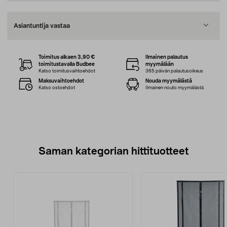
Asiantuntija vastaa
Toimitus alkaen 3,90 €
Ilmainen palautus
toimitustavalla Budbee
myymälään
Katso toimitusvaihtoehdot
365 päivän palautusoikeus
Maksuvaihtoehdot
Nouda myymälästä
Katso ostoehdot
Ilmainen nouto myymälästä
Saman kategorian hittituotteet