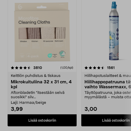
4.5viidestä
arvostelut
4.5viidestä
arvostelu
3810
1561
(1,00/kpl)
tähdestä
t
Keittiön puhdistus & tiskaus
Hiilihapotuslaitteet & mau
Mikrokuituliina 32 x 31 cm, 4
Hiilihappopatruuna tä
kpl
vaihto Wassermaxx, 6
Aftonbladetin "itsestään selvä
Täyttöpatruuna, joka ost
suosikki" siiv...
myymälästä – muista ott
patruuna mukaasi m...
Laji:
Harmaa/beige
3,99
3,00
Lisää ostoskoriin
Lisää ostoskoriin