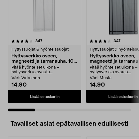
4.0 viidestä
arvostelut
4.0 viidestä
arvostelut
347
347
tähdestä
t
Hyttyssuojat & hyönteissuojat
Hyttyssuojat & hyönteissu
Hyttysverkko oveen,
Hyttysverkko oveen,
magneetti ja tarranauha, 100
magneetti ja tarranau
x 220 cm
x 220 cm
Pitää hyönteiset ulkona –
Pitää hyönteiset ulkona –
hyttysverkko avautu...
hyttysverkko avautu...
Väri:
Valkoinen
Väri:
Musta
14,90
14,90
Lisää ostoskoriin
Lisää ostoskoriin
Tavalliset asiat epätavallisen edullisesti