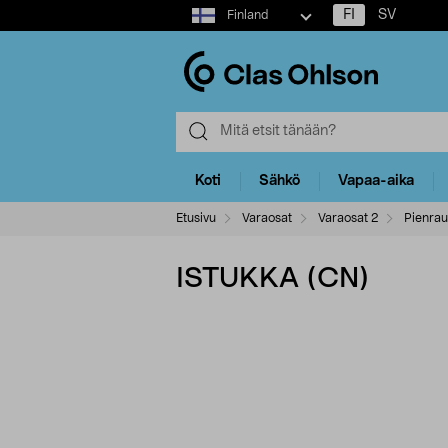
Select
FI
SV
Finland
market
Koti
Sähkö
Vapaa-aika
Etusivu
Varaosat
Varaosat 2
Pienrau
ISTUKKA (CN)