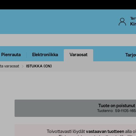
Ter
Ki
Pienrauta
Elektroniikka
Varaosat
Tarjo
ta varaosat
ISTUKKA (CN)
Tuote on poistunut
Tuotenro:
59-1105-165
Toivottavasti löydät
vastaavan tuotteen
alla o