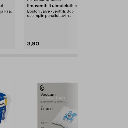
pl
Ilmaventtiili uimaleluihin
Virrankatka
jalkaa,
Boston valve -venttiili. Sopii
Asennusmitta
useimpiin puhallettaviin
..
vesileluihin.
3,90
22,95