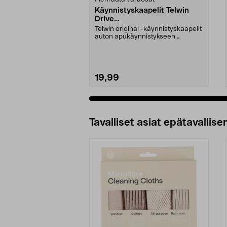
Käynnistyskaapelit Telwin
Drive
Mini/9000/13000/1250/150
Telwin original -käynnistyskaapelit
0/1750, EC5
auton apukäynnistykseen.
Käynnistyskaapelit ...
19,99
Tavalliset asiat epätavallisen