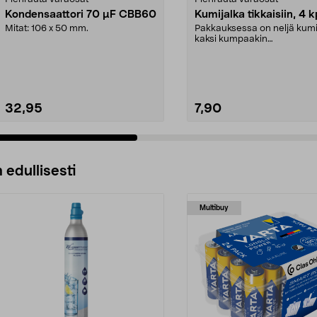
Kondensaattori 70 µF CBB60
Kumijalka tikkaisiin, 4 k
Mitat: 106 x 50 mm.
Pakkauksessa on neljä kumi
kaksi kumpaakin
kokoa.Sisämitat:Iso jalka: 21 .
32,95
7,90
 edullisesti
Multibuy