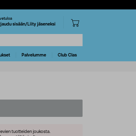
vetuloa
rjaudu sisään/Liity jäseneksi
ukset
Palvelumme
Club Clas
levien tuotteiden joukosta.