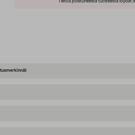
Tietoa poistuneesta tuotteesta löydät al
oitusmerkinnät