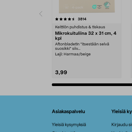
5viidestä
4.5viidestä
arvostelut
3814
tähdestä
tähdestä
Keittiön puhdistus & tiskaus
Mikrokuituliina 32 x 31 cm, 4
kpl
Aftonbladetin "itsestään selvä
suosikki" siiv...
Laji:
Harmaa/beige
3,99
Lisää ostoskoriin
Alatunniste
Asiakaspalvelu
Yleisiä k
Yleisiä kysymyksiä
Kirjaudu s