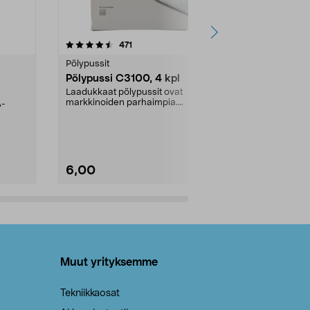
4.5viidestä
arvostelut
4.5
471
6
tähdestä
tähdestä
Pölypussit
Kierrätys & ro
Pölypussi C3100, 4 kpl
Roskapussi,
kahvat, 30 l
Laadukkaat pölypussit ovat
markkinoiden parhaimpia.
A-
Testivoittaja 
Kestävä, jopa 50 % suurempi ...
roskapussi u
Roskapussi, jo
6,00
2,00
Lisää ostoskoriin
Lisää
Muut yrityksemme
Tekniikkaosat