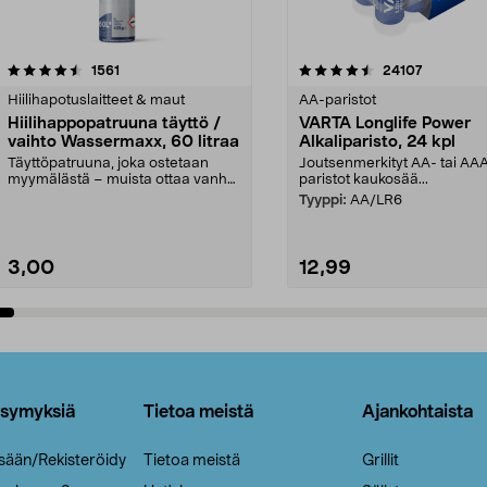
4.5viidestä
arvostelut
4.5viidestä
arvostelut
1561
24107
tähdestä
Hiilihapotuslaitteet & maut
AA-paristot
Hiilihappopatruuna täyttö /
VARTA Longlife Power
vaihto Wassermaxx, 60 litraa
Alkaliparisto, 24 kpl
Täyttöpatruuna, joka ostetaan
Joutsenmerkityt AA- tai AA
myymälästä – muista ottaa vanha
paristot kaukosää...
patruuna mukaasi m...
Tyyppi:
AA/LR6
3,00
12,99
Lisää ostoskoriin
Lisää ostoskoriin
ysymyksiä
Tietoa meistä
Ajankohtaista
isään/Rekisteröidy
Tietoa meistä
Grillit