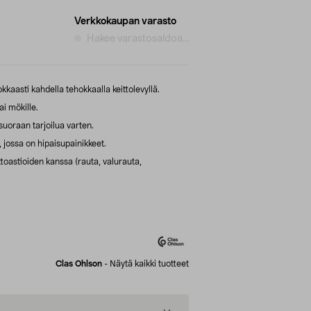
Verkkokaupan varasto
Hakee varastosaldoa...
kaasti kahdella tehokkaalla keittolevyllä.
ai mökille.
suoraan tarjoilua varten.
 jossa on hipaisupainikkeet.
oastioiden kanssa (rauta, valurauta,
Clas Ohlson
-
Näytä kaikki tuotteet