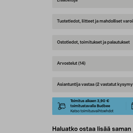
Lisätietoja
Tuotetiedot, liitteet ja mahdolliset var
Ostotiedot, toimitukset ja palautukset
Arvostelut
(14)
Asiantuntija vastaa
(2 vastatut kysymy
Toimitus alkaen 3,90 €
toimitustavalla Budbee
Katso toimitusvaihtoehdot
Haluatko ostaa lisää saman 