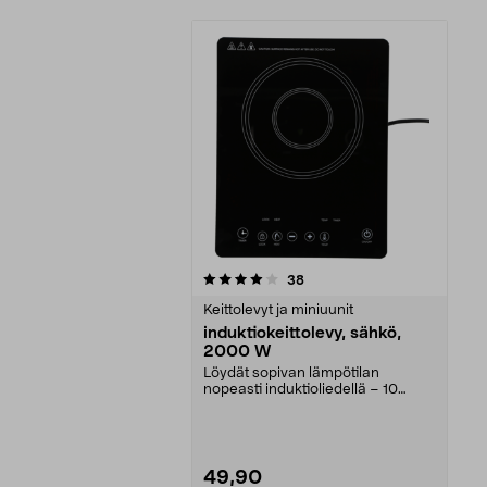
0viidestä
arvostelut
38
tähdestä
Keittolevyt ja miniuunit
induktiokeittolevy, sähkö,
2000 W
Löydät sopivan lämpötilan
nopeasti induktioliedellä – 10
lämpötila-asetusta. Kät...
49,90