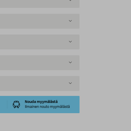
Nouda myymälästä
Ilmainen nouto myymälästä