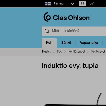
Select
FI
SV
Finland
market
Koti
Sähkö
Vapaa-aika
Etusivu
Koti
Keittiökoneet
Keittolevyt
Induktiolevy, tupla