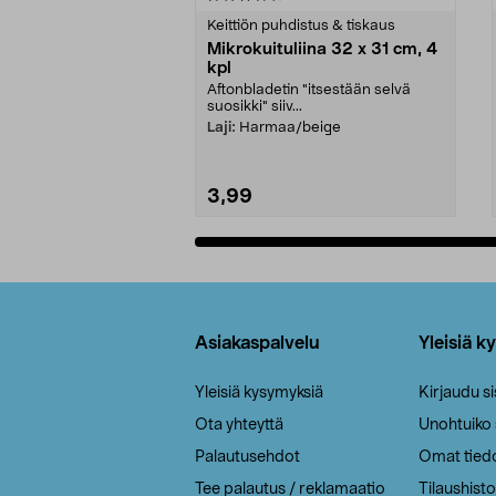
tähdestä
tähdestä
Keittiön puhdistus & tiskaus
Mikrokuituliina 32 x 31 cm, 4
kpl
Aftonbladetin "itsestään selvä
suosikki" siiv...
Laji:
Harmaa/beige
3,99
Lisää ostoskoriin
Alatunniste
Asiakaspalvelu
Yleisiä k
Yleisiä kysymyksiä
Kirjaudu s
Ota yhteyttä
Unohtuiko
Palautusehdot
Omat tied
Tee palautus / reklamaatio
Tilaushisto