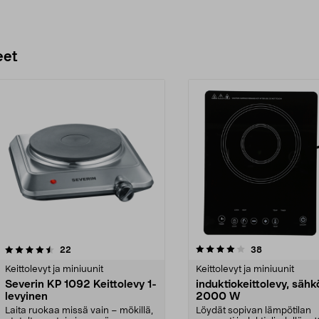
eet
4.0 viidestä
arvostelut
4.0 viidestä
arvostelut
22
38
tähdestä
Keittolevyt ja miniuunit
Keittolevyt ja miniuunit
Severin KP 1092 Keittolevy 1-
induktiokeittolevy, sähk
levyinen
2000 W
Laita ruokaa missä vain – mökillä,
Löydät sopivan lämpötilan