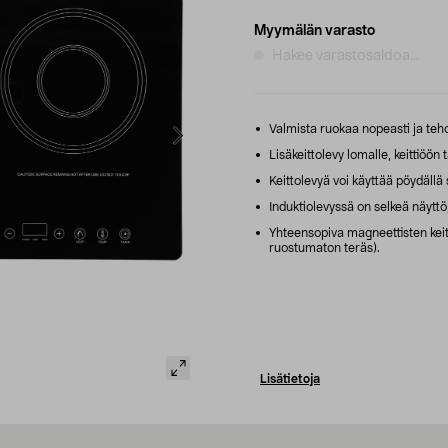
Myymälän varasto
Hakee varastosaldoa...
Valmista ruokaa nopeasti ja tehok
Lisäkeittolevy lomalle, keittiöön t
Keittolevyä voi käyttää pöydällä 
Induktiolevyssä on selkeä näyttö,
Yhteensopiva magneettisten keitt
ruostumaton teräs).
Lisätietoja