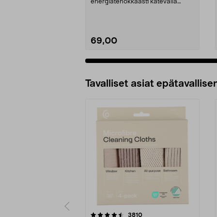
energiatehokkaasti kätevällä
keittolevyllä. Wilfa IC...
69,00
Tavalliset asiat epätavallisen
5viidestä
4.5viidestä
arvostelut
3810