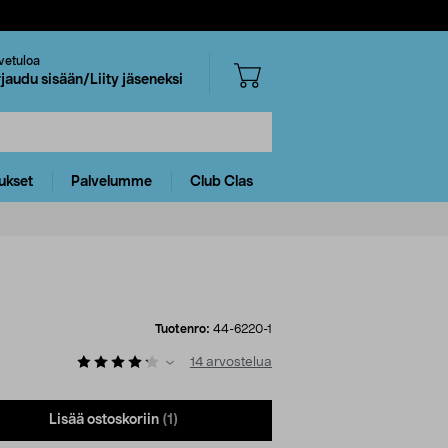
vetuloa
rjaudu sisään/Liity jäseneksi
ukset
Palvelumme
Club Clas
Tuotenro:
44-6220-1
14
arvostelua
Lisää ostoskoriin
(1)