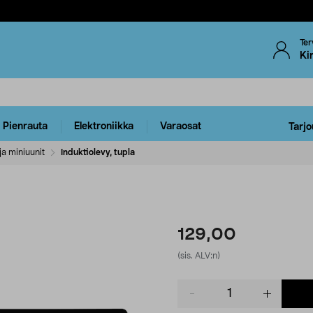
Ter
Ki
Pienrauta
Elektroniikka
Varaosat
Tarjo
 ja miniuunit
Induktiolevy, tupla
129,00
(sis. ALV:n)
Product
quantity