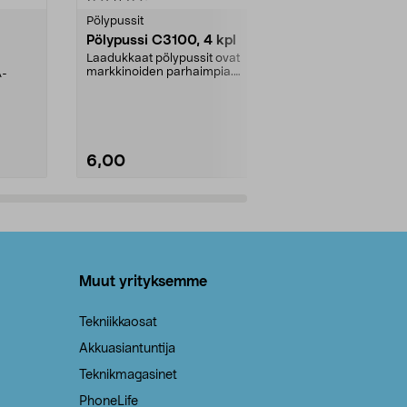
tähdestä
tähdestä
Pölypussit
Kierrätys & ro
Pölypussi C3100, 4 kpl
Roskapussi,
kahvat, 30 l
Laadukkaat pölypussit ovat
markkinoiden parhaimpia.
A-
Testivoittaja 
Kestävä, jopa 50 % suurempi ...
roskapussi u
Roskapussi, jo
6,00
2,00
Lisää ostoskoriin
Lisää
Muut yrityksemme
Tekniikkaosat
Akkuasiantuntija
Teknikmagasinet
PhoneLife