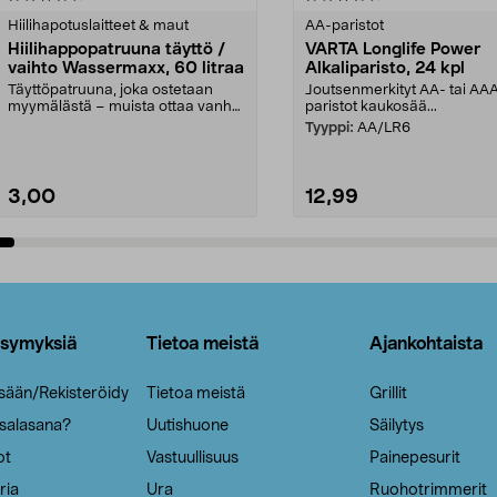
tähdestä
Hiilihapotuslaitteet & maut
AA-paristot
Hiilihappopatruuna täyttö /
VARTA Longlife Power
vaihto Wassermaxx, 60 litraa
Alkaliparisto, 24 kpl
Täyttöpatruuna, joka ostetaan
Joutsenmerkityt AA- tai AA
myymälästä – muista ottaa vanha
paristot kaukosää...
patruuna mukaasi m...
Tyyppi:
AA/LR6
3,00
12,99
Lisää ostoskoriin
Lisää ostoskoriin
ysymyksiä
Tietoa meistä
Ajankohtaista
isään/Rekisteröidy
Tietoa meistä
Grillit
 salasana?
Uutishuone
Säilytys
ot
Vastuullisuus
Painepesurit
ria
Ura
Ruohotrimmerit