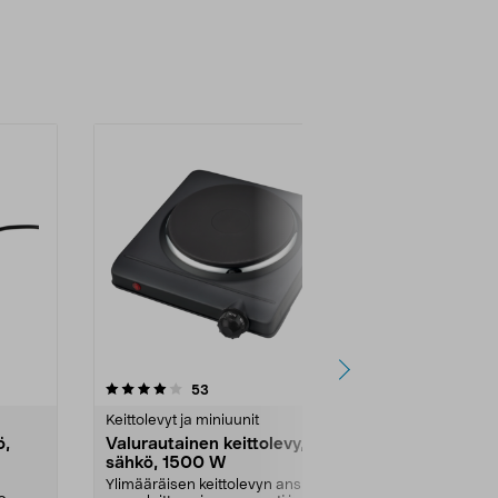
4.5 viidestä
arvostelut
4.0
53
8
tähdestä
tähdestä
Keittolevyt ja miniuunit
Keittolevyt ja
ö,
Valurautainen keittolevy,
Keittolevy 
sähkö, 1500 W
kaksiosain
Ylimääräisen keittolevyn ansiosta
Kaksi nopeas