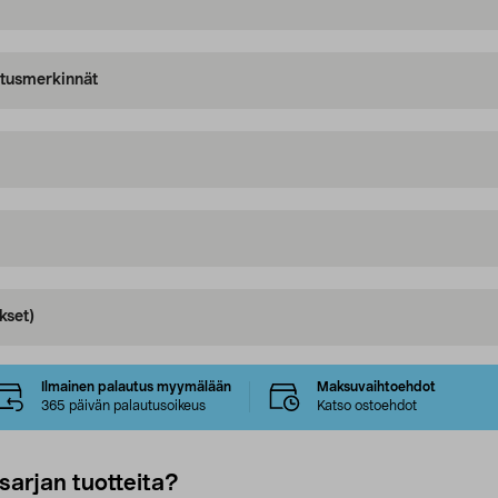
oitusmerkinnät
kset)
Ilmainen palautus myymälään
Maksuvaihtoehdot
365 päivän palautusoikeus
Katso ostoehdot
sarjan tuotteita?