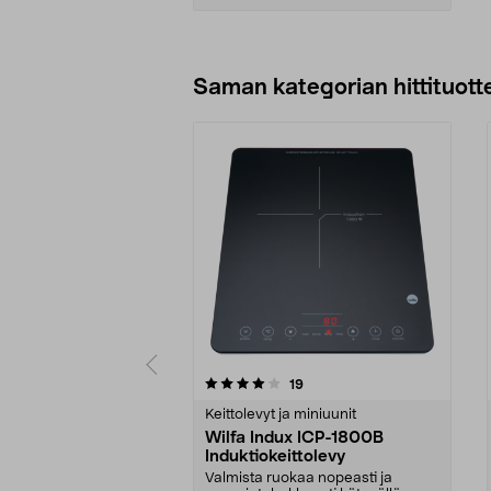
Lisää ostoskoriin
Saman kategorian hittituott
0 viidestä
4.5 viidestä
arvostelut
19
tähdestä
tähdestä
Keittolevyt ja miniuunit
Wilfa Indux ICP-1800B
Induktiokeittolevy
Valmista ruokaa nopeasti ja