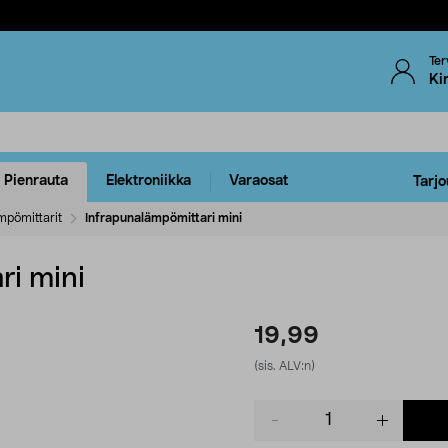
Ter
Ki
Pienrauta
Elektroniikka
Varaosat
Tarjo
mpömittarit
Infrapunalämpömittari mini
ri mini
19,99
(sis. ALV:n)
Product
quantity