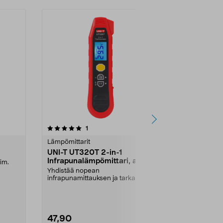
3.5 viidestä
arvostelut
5.0
1
1
tähdestä
tähdestä
Lämpömittarit
Lämpömittari
UNI-T UT320T 2-in-1
2-kanavain
Infrapunalämpömittari, anturi
im.
Digitaalinen l
kanavaa. Mit
Yhdistää nopean
°C. Different...
infrapunamittauksen ja tarkan
anturimittauksen. UNI-T UT320T
2-i...
47,90
49,95