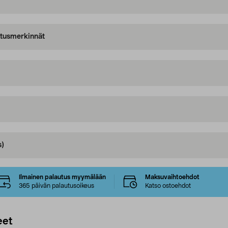
oitusmerkinnät
s)
Ilmainen palautus myymälään
Maksuvaihtoehdot
365 päivän palautusoikeus
Katso ostoehdot
eet