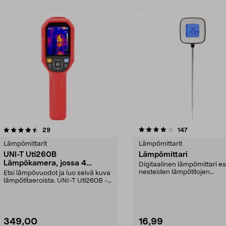
4.0 viidestä
arvostelut
5.0 viidestä
arvostelut
29
147
tähdestä
Lämpömittarit
Lämpömittarit
UNI-T Uti260B
Lämpömittari
Lämpökamera, jossa 4
Digitaalinen lämpömittari es
näyttötilaa
nesteiden lämpötilojen
Etsi lämpövuodot ja luo selvä kuva
mittaamiseen. Sopii esim....
lämpötilaeroista. UNI-T Uti260B -
lämpökamera ...
349,00
16,99