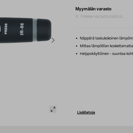
Myymälän varasto
Hakee varastosaldoa...
Näppärä taskukokoinen lämpömit
Mittaa lämpötilan koskettamatta
Helppokäyttöinen - suuntaa kohti
Lisätietoja