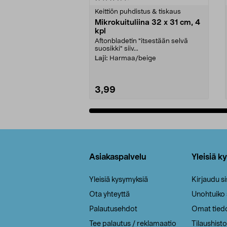
tähdestä
tähdestä
Keittiön puhdistus & tiskaus
Mikrokuituliina 32 x 31 cm, 4
kpl
Aftonbladetin "itsestään selvä
suosikki" siiv...
Laji:
Harmaa/beige
3,99
Lisää ostoskoriin
Alatunniste
Asiakaspalvelu
Yleisiä k
Yleisiä kysymyksiä
Kirjaudu s
Ota yhteyttä
Unohtuiko
Palautusehdot
Omat tied
Tee palautus / reklamaatio
Tilaushisto