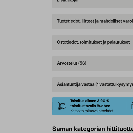
Lisätietoja
Tuotetiedot, liitteet ja mahdolliset var
Ostotiedot, toimitukset ja palautukset
Arvostelut
(56)
Asiantuntija vastaa
(1 vastattu kysymy
Toimitus alkaen 3,90 €
toimitustavalla Budbee
Katso toimitusvaihtoehdot
Saman kategorian hittituott