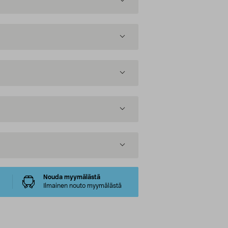
Nouda myymälästä
Ilmainen nouto myymälästä