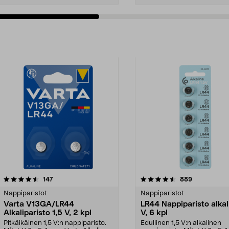
4.5viidestä
arvostelut
arvostelut
147
889
tähdestä
Nappiparistot
Nappiparistot
Varta V13GA/LR44
LR44 Nappiparisto alkali
Alkaliparisto 1,5 V, 2 kpl
V, 6 kpl
Pitkäikäinen 1,5 V:n nappiparisto.
Edullinen 1,5 V:n alkalinen