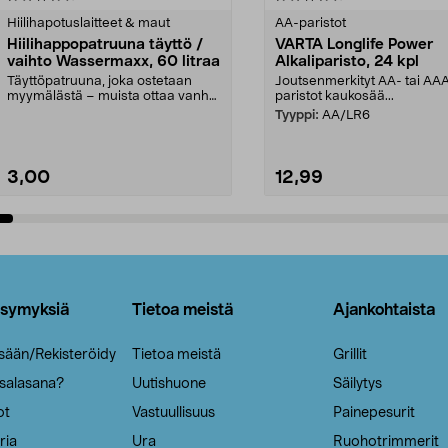
tähdestä
Hiilihapotuslaitteet & maut
AA-paristot
Hiilihappopatruuna täyttö /
VARTA Longlife Power
vaihto Wassermaxx, 60 litraa
Alkaliparisto, 24 kpl
Täyttöpatruuna, joka ostetaan
Joutsenmerkityt AA- tai AA
myymälästä – muista ottaa vanha
paristot kaukosää...
patruuna mukaasi m...
Tyyppi:
AA/LR6
3,00
12,99
Lisää ostoskoriin
Lisää ostoskoriin
ysymyksiä
Tietoa meistä
Ajankohtaista
isään/Rekisteröidy
Tietoa meistä
Grillit
 salasana?
Uutishuone
Säilytys
ot
Vastuullisuus
Painepesurit
ria
Ura
Ruohotrimmerit