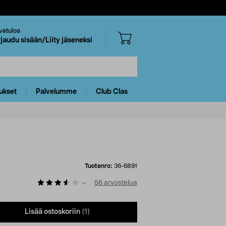
vetuloa
rjaudu sisään/Liity jäseneksi
ukset
Palvelumme
Club Clas
Tuotenro:
36-6891
56
arvostelua
Lisää ostoskoriin
(1)