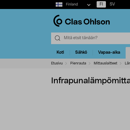
Select
FI
SV
Finland
market
Koti
Sähkö
Vapaa-aika
Etusivu
Pienrauta
Mittauslaitteet
Lä
Infrapunalämpömitta