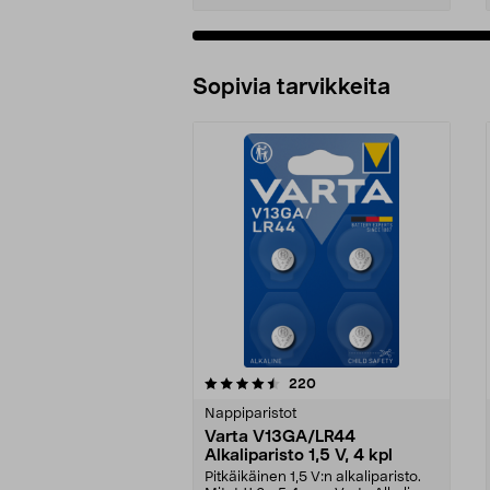
Sopivia tarvikkeita
5viidestä
4.5viidestä
arvostelut
220
tähdestä
tähdestä
Nappiparistot
Varta V13GA/LR44
Alkaliparisto 1,5 V, 4 kpl
Pitkäikäinen 1,5 V:n alkaliparisto.