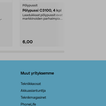
tähdestä
tähdestä
Pölypussit
Kierrätys & ro
Pölypussi C3100, 4 kpl
Roskapussi,
kahvat, 30 l
Laadukkaat pölypussit ovat
markkinoiden parhaimpia.
A-
Testivoittaja 
Kestävä, jopa 50 % suurempi ...
roskapussi u
Roskapussi, jo
6,00
2,00
Lisää ostoskoriin
Lisää
Muut yrityksemme
Tekniikkaosat
Akkuasiantuntija
Teknikmagasinet
PhoneLife