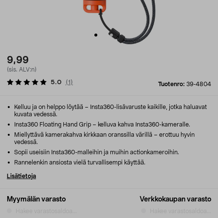
9,99
(sis. ALV:n)
5.0
(
1
)
Tuotenro:
39-4804
Kelluu ja on helppo löytää – Insta360-lisävaruste kaikille, jotka haluavat
kuvata vedessä.
Insta360 Floating Hand Grip – kelluva kahva Insta360-kameralle.
Miellyttävä kamerakahva kirkkaan oranssilla värillä – erottuu hyvin
vedessä.
Sopii useisiin Insta360-malleihin ja muihin actionkameroihin.
Rannelenkin ansiosta vielä turvallisempi käyttää.
Lisätietoja
Myymälän varasto
Verkkokaupan varasto
Hakee varastosaldoa...
Hakee varastosaldoa...