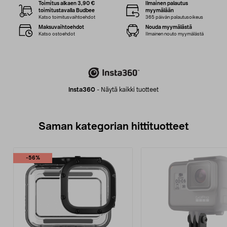
Toimitus alkaen 3,90 €
Ilmainen palautus
toimitustavalla Budbee
myymälään
Katso toimitusvaihtoehdot
365 päivän palautusoikeus
Maksuvaihtoehdot
Nouda myymälästä
Katso ostoehdot
Ilmainen nouto myymälästä
Insta360
-
Näytä kaikki tuotteet
Saman kategorian hittituotteet
-56%