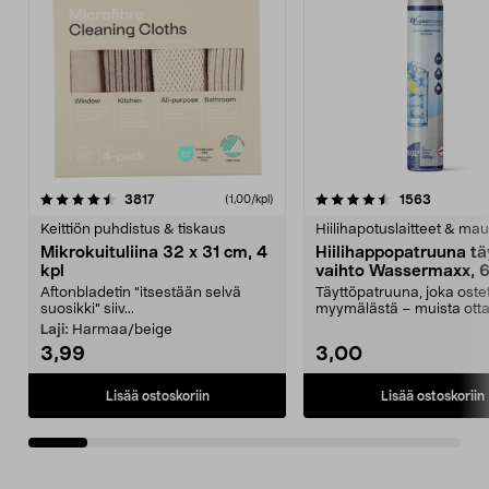
4.5viidestä
arvostelut
4.5viidestä
arvostelu
3817
1563
(1,00/kpl)
tähdestä
t
Keittiön puhdistus & tiskaus
Hiilihapotuslaitteet & mau
Mikrokuituliina 32 x 31 cm, 4
Hiilihappopatruuna tä
kpl
vaihto Wassermaxx, 6
Aftonbladetin "itsestään selvä
Täyttöpatruuna, joka ost
suosikki" siiv...
myymälästä – muista ott
patruuna mukaasi m...
Laji:
Harmaa/beige
3,99
3,00
Lisää ostoskoriin
Lisää ostoskoriin