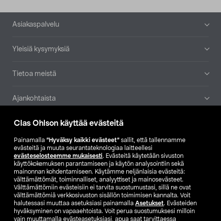
Alatunniste
Asiakaspalvelu
Yleisiä kysymyksiä
Tietoa meistä
Ajankohtaista
Clas Ohlson käyttää evästeitä
Muut yrityksemme
Painamalla
”Hyväksy kaikki evästeet”
sallit, että tallennamme
Etsi myymälä
evästeitä ja muuta seurantateknologiaa laitteellesi
evästeselosteemme mukaisesti
. Evästeitä käytetään sivuston
käyttökokemuksen parantamiseen ja käytön analysointiin sekä
mainonnan kohdentamiseen. Käytämme neljänlaisia evästeitä:
SE
NO
FI
välttämättömät, toiminnalliset, analyyttiset ja mainosevästeet.
Välttämättömiin evästeisiin ei tarvita suostumustasi, sillä ne ovat
FI
SV
välttämättömiä verkkosivuston sisällön toimimisen kannalta. Voit
halutessasi muuttaa asetuksiasi painamalla
Asetukset
. Evästeiden
hyväksyminen on vapaaehtoista. Voit perua suostumuksesi milloin
vain muuttamalla evästeasetuksiasi, apua saat tarvittaessa