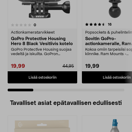
4.5 viidestä
4.0 viidestä
arvostelut
16
arvostelut
0
tähdestä
t
Actionkameratarvikkeet
Popsockets & puhelinteli
GoPro Protective Housing
Sovitin GoPro-
Hero 8 Black Vesitiivis kotelo
actionkameralle, Ram
Mounts
GoPro Protective Housing suojaa
Kokoa omiin tarpeisiisi so
vedeltä ja iskuilta. GoPron
kiinnike. Ram Mounts -
alkuperäinen kuori H...
kiinnitysjärjestelmään, 1":..
19,99
19,99
44,95
Lisää ostoskoriin
Lisää ostoskoriin
Tavalliset asiat epätavallisen edullisesti