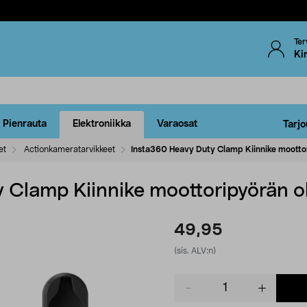
Ter
Ki
Pienrauta
Elektroniikka
Varaosat
Tarjo
et
Actionkameratarvikkeet
Insta360 Heavy Duty Clamp Kiinnike mootto
 Clamp Kiinnike moottoripyörän 
49,95
(sis. ALV:n)
Product
quantity