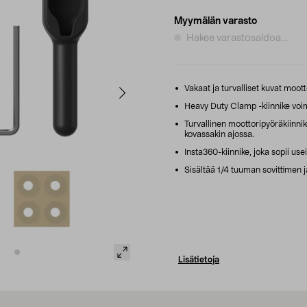
Myymälän varasto
Hakee varastosaldoa...
Vakaat ja turvalliset kuvat moot
Heavy Duty Clamp -kiinnike voima
Turvallinen moottoripyöräkiinni
kovassakin ajossa.
Insta360-kiinnike, joka sopii us
Sisältää 1/4 tuuman sovittimen j
Lisätietoja