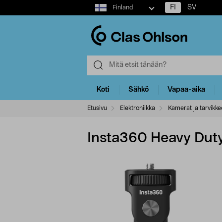
Select
FI
SV
Finland
market
Koti
Sähkö
Vapaa-aika
Etusivu
Elektroniikka
Kamerat ja tarvikke
Insta360 Heavy Duty