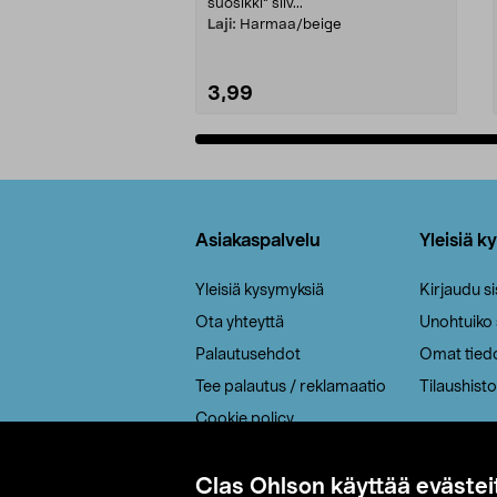
suosikki" siiv...
Laji:
Harmaa/beige
3,99
Lisää ostoskoriin
Alatunniste
Asiakaspalvelu
Yleisiä k
Yleisiä kysymyksiä
Kirjaudu s
Ota yhteyttä
Unohtuiko
Palautusehdot
Omat tied
Tee palautus / reklamaatio
Tilaushisto
Cookie policy
Toimitustavat
Saavutettavuus
Clas Ohlson käyttää evästei