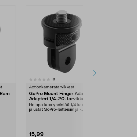
5.0 viidestä
4.5
1
arvostelut
0
tähdestä
tähdestä
et
Actionkameratarvikkeet
Actionkamera
e Ram
GoPro Mount Finger Adapter
DJI Osmo Inv
Adapteri 1/4-20-tarvikkeille
Stick Kit Se
Helppo tapa yhdistää 1/4 tuuman
Kuvaa ajoist
jalustat GoPro-laitteisiin ja -
persoonassa 
"...
tarvikkeisiin. Go...
selfie-keppiä. 
15,99
29,95