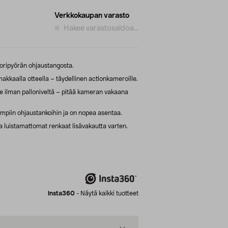
Verkkokaupan varasto
Hakee varastosaldoa...
toripyörän ohjaustangosta.
kkaalla otteella – täydellinen actionkameroille.
ke ilman palloniveltä – pitää kameran vakaana
eimpiin ohjaustankoihin ja on nopea asentaa.
a luistamattomat renkaat lisävakautta varten.
Insta360
-
Näytä kaikki tuotteet