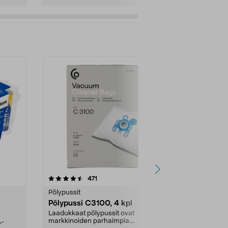
4.5viidestä
arvostelut
4.5
471
6
tähdestä
tähdestä
Pölypussit
Kierrätys & ro
Pölypussi C3100, 4 kpl
Roskapussi,
kahvat, 30 l
Laadukkaat pölypussit ovat
markkinoiden parhaimpia.
A-
Testivoittaja 