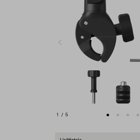
1
/
5