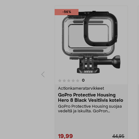
-56%
4.5 viidestä
arvostelut
0
0 viidestä
tähdestä
tähdestä
Actionkameratarvikkeet
GoPro Protective Housing
Hero 8 Black Vesitiivis kotelo
GoPro Protective Housing suojaa
vedeltä ja iskuilta. GoPron
alkuperäinen kuori H...
19,99
44,95