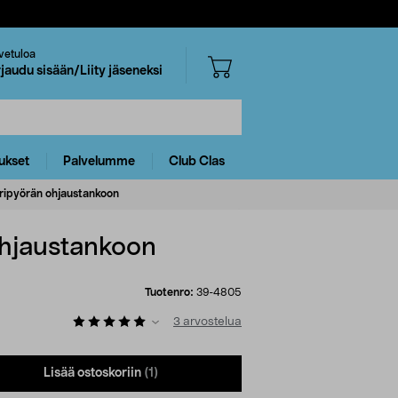
vetuloa
rjaudu sisään/Liity jäseneksi
ukset
Palvelumme
Club Clas
ripyörän ohjaustankoon
ohjaustankoon
Tuotenro:
39-4805
3
arvostelua
Lisää ostoskoriin
(1)