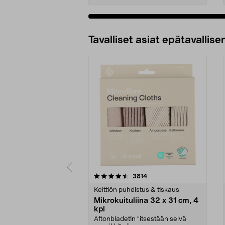
Tavalliset asiat epätavallisen
5viidestä
4.5viidestä
arvostelut
3814
tähdestä
tähdestä
Keittiön puhdistus & tiskaus
Mikrokuituliina 32 x 31 cm, 4
kpl
Aftonbladetin "itsestään selvä