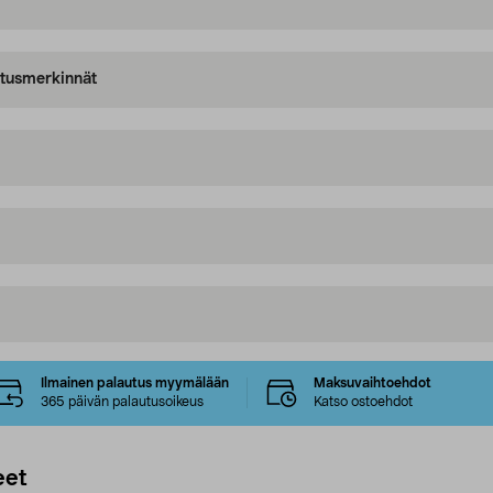
oitusmerkinnät
Ilmainen palautus myymälään
Maksuvaihtoehdot
365 päivän palautusoikeus
Katso ostoehdot
eet