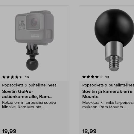
4.0 viidestä
arvostelut
arvostelut
16
13
0.0 viidestä
tähdestä
Popsockets & puhelintelineet
Popsockets & puhelinteline
Sovitin GoPro-
Sovitin ja kamerakierr
actionkameralle, Ram
Mounts
Mounts
Kokoa omiin tarpeisiisi sopiva
Muokkaa kiinnike tarpeidesi
kiinnike. Ram Mounts -
mukaan. Ram Mounts -
kiinnitysjärjestelmään, 1":...
kiinnitysjärjestelmään, jossa 1
19,99
12,99