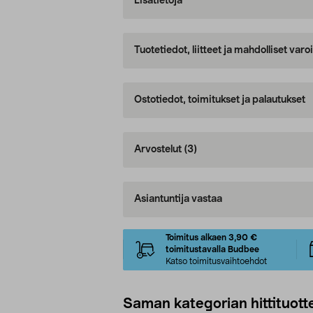
Lisätietoja
Tuotetiedot, liitteet ja mahdolliset var
Ostotiedot, toimitukset ja palautukset
Arvostelut
(3)
Asiantuntija vastaa
Toimitus alkaen 3,90 €
toimitustavalla Budbee
Katso toimitusvaihtoehdot
Saman kategorian hittituott