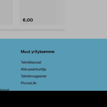
Kestävä, jopa 50 % suurempi ...
roskapussi u
Roskapussi, jo
6,00
2,00
Lisää ostoskoriin
Lisää
Muut yrityksemme
Tekniikkaosat
Akkuasiantuntija
Teknikmagasinet
PhoneLife
isimet