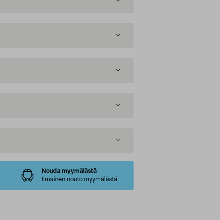
Nouda myymälästä
Ilmainen nouto myymälästä