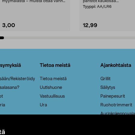
myymälästä – muista ottaa vanha
paristot kaukosää...
patruuna mukaasi m...
Tyyppi:
AA/LR6
3,00
12,99
Lisää ostoskoriin
Lisää ostoskoriin
ysymyksiä
Tietoa meistä
Ajankohtaista
isään/Rekisteröidy
Tietoa meistä
Grillit
 salasana?
Uutishuone
Säilytys
ot
Vastuullisuus
Painepesurit
ria
Ura
Ruohotrimmerit
Aurinkokennovala
tä