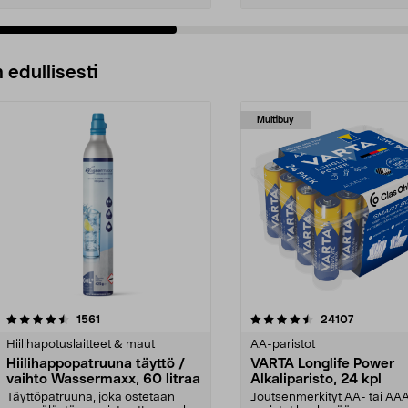
 edullisesti
Multibuy
4.5viidestä
arvostelut
4.5viidestä
arvostelut
1561
24107
tähdestä
Hiilihapotuslaitteet & maut
AA-paristot
Hiilihappopatruuna täyttö /
VARTA Longlife Power
vaihto Wassermaxx, 60 litraa
Alkaliparisto, 24 kpl
Täyttöpatruuna, joka ostetaan
Joutsenmerkityt AA- tai AA