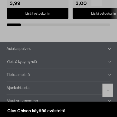
3,99
3,00
Lisää ostoskoriin
Lisää ostoskoriin
Alatunniste
Asiakaspalvelu
Yleisiä kysymyksiä
Tietoa meistä
Ajankohtaista
Product
+
quantity
Muut yrityksemme
Clas Ohlson käyttää evästeitä
Etsi myymälä