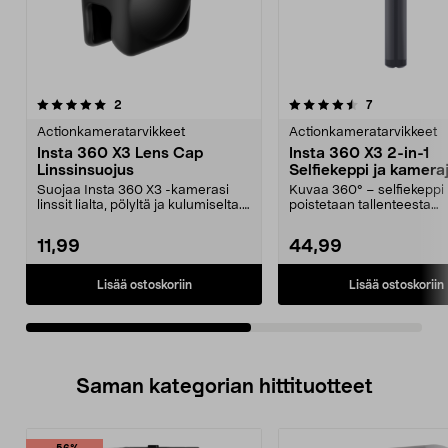
4.5viidestä
arvostelut
5.0viidestä
arvostelut
2
7
tähdestä
t
Actionkameratarvikkeet
Actionkameratarvikkeet
Insta 360 X3 Lens Cap
Insta 360 X3 2-in-1
Linssinsuojus
Selfiekeppi ja kamera
Suojaa Insta 360 X3 -kamerasi
Kuvaa 360° – selfiekeppi
linssit lialta, pölyltä ja kulumiselta.
poistetaan tallenteesta
Insta 360 ...
automaattisesti. Insta 360 
11,99
44,99
Lisää ostoskoriin
Lisää ostoskoriin
Saman kategorian hittituotteet