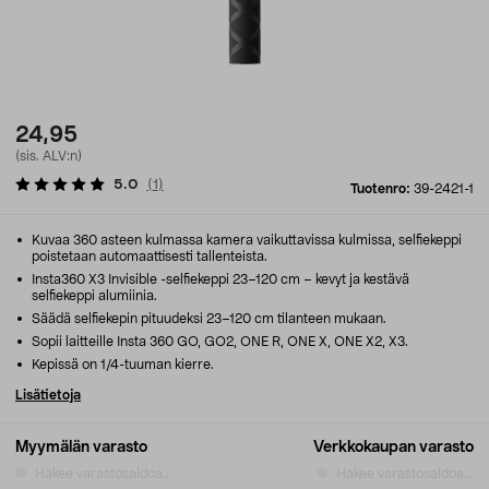
24,95
(sis. ALV:n)
5.0
(
1
)
Tuotenro:
39-2421-1
Kuvaa 360 asteen kulmassa kamera vaikuttavissa kulmissa, selfiekeppi
poistetaan automaattisesti tallenteista.
Insta360 X3 Invisible -selfiekeppi 23–120 cm – kevyt ja kestävä
selfiekeppi alumiinia.
Säädä selfiekepin pituudeksi 23–120 cm tilanteen mukaan.
Sopii laitteille Insta 360 GO, GO2, ONE R, ONE X, ONE X2, X3.
Kepissä on 1/4-tuuman kierre.
Lisätietoja
Myymälän varasto
Verkkokaupan varasto
Hakee varastosaldoa...
Hakee varastosaldoa...