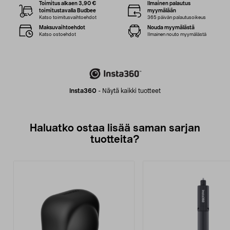
Toimitus alkaen 3,90 €
Ilmainen palautus
toimitustavalla Budbee
myymälään
Katso toimitusvaihtoehdot
365 päivän palautusoikeus
Maksuvaihtoehdot
Nouda myymälästä
Katso ostoehdot
Ilmainen nouto myymälästä
Insta360
-
Näytä kaikki tuotteet
Haluatko ostaa lisää saman sarjan
tuotteita?