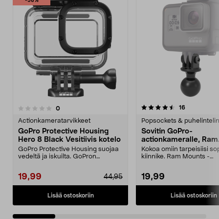
-56%
4.5 viidestä
4.0 viidestä
arvostelut
16
arvostelut
0
tähdestä
t
Actionkameratarvikkeet
Popsockets & puhelinteli
GoPro Protective Housing
Sovitin GoPro-
Hero 8 Black Vesitiivis kotelo
actionkameralle, Ram
Mounts
GoPro Protective Housing suojaa
Kokoa omiin tarpeisiisi so
vedeltä ja iskuilta. GoPron
kiinnike. Ram Mounts -
alkuperäinen kuori H...
kiinnitysjärjestelmään, 1":..
19,99
19,99
44,95
Lisää ostoskoriin
Lisää ostoskoriin