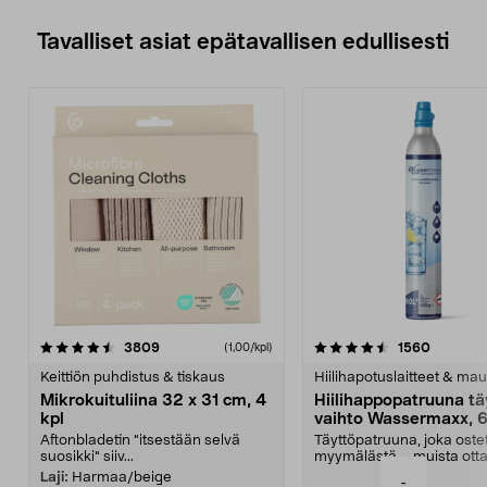
Tavalliset asiat epätavallisen edullisesti
4.5viidestä
arvostelut
4.5viidestä
arvostel
3809
1560
(1,00/kpl)
tähdestä
t
Keittiön puhdistus & tiskaus
Hiilihapotuslaitteet & mau
Mikrokuituliina 32 x 31 cm, 4
Hiilihappopatruuna tä
kpl
vaihto Wassermaxx, 6
Aftonbladetin "itsestään selvä
Täyttöpatruuna, joka ost
suosikki" siiv...
myymälästä – muista ott
patruuna mukaasi m...
Laji:
Harmaa/beige
-