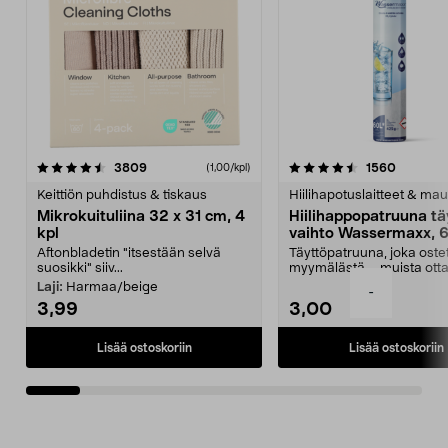
4.5viidestä
arvostelut
4.5viidestä
arvostel
3809
1560
(1,00/kpl)
tähdestä
t
Keittiön puhdistus & tiskaus
Hiilihapotuslaitteet & mau
Mikrokuituliina 32 x 31 cm, 4
Hiilihappopatruuna tä
kpl
vaihto Wassermaxx, 6
Aftonbladetin "itsestään selvä
Täyttöpatruuna, joka ost
suosikki" siiv...
myymälästä – muista ott
patruuna mukaasi m...
Laji:
Harmaa/beige
-
3,99
3,00
Lisää ostoskoriin
Lisää ostoskoriin