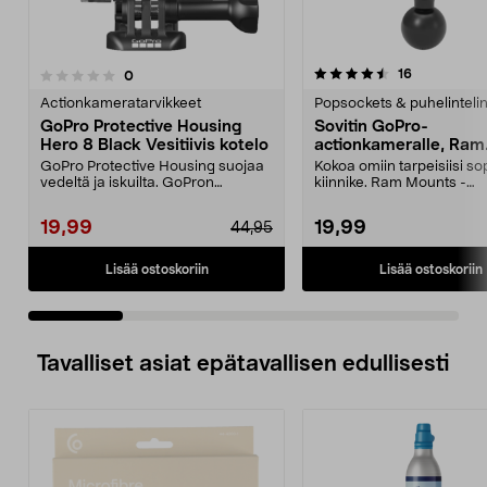
4.5 viidestä
4.0 viidestä
arvostelut
16
arvostelut
0
tähdestä
t
Actionkameratarvikkeet
Popsockets & puhelinteli
GoPro Protective Housing
Sovitin GoPro-
Hero 8 Black Vesitiivis kotelo
actionkameralle, Ram
Mounts
GoPro Protective Housing suojaa
Kokoa omiin tarpeisiisi so
vedeltä ja iskuilta. GoPron
kiinnike. Ram Mounts -
alkuperäinen kuori H...
kiinnitysjärjestelmään, 1":..
19,99
19,99
44,95
Lisää ostoskoriin
Lisää ostoskoriin
Tavalliset asiat epätavallisen edullisesti