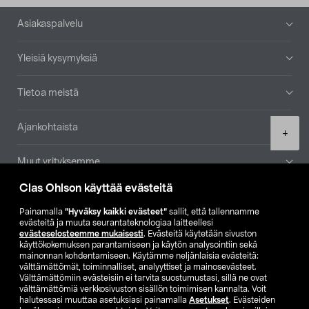
Alatunniste
Asiakaspalvelu
Yleisiä kysymyksiä
Tietoa meistä
Ajankohtaista
Product
+
quantity
Muut yrityksemme
Clas Ohlson käyttää evästeitä
Etsi myymälä
Painamalla
”Hyväksy kaikki evästeet”
sallit, että tallennamme
evästeitä ja muuta seurantateknologiaa laitteellesi
SE
NO
FI
evästeselosteemme mukaisesti
. Evästeitä käytetään sivuston
käyttökokemuksen parantamiseen ja käytön analysointiin sekä
FI
SV
mainonnan kohdentamiseen. Käytämme neljänlaisia evästeitä:
välttämättömät, toiminnalliset, analyyttiset ja mainosevästeet.
Välttämättömiin evästeisiin ei tarvita suostumustasi, sillä ne ovat
välttämättömiä verkkosivuston sisällön toimimisen kannalta. Voit
halutessasi muuttaa asetuksiasi painamalla
Asetukset
. Evästeiden