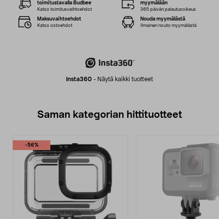
toimitustavalla Budbee
myymälään
Katso toimitusvaihtoehdot
365 päivän palautusoikeus
Maksuvaihtoehdot
Nouda myymälästä
Katso ostoehdot
Ilmainen nouto myymälästä
Insta360
-
Näytä kaikki tuotteet
Saman kategorian hittituotteet
-56%