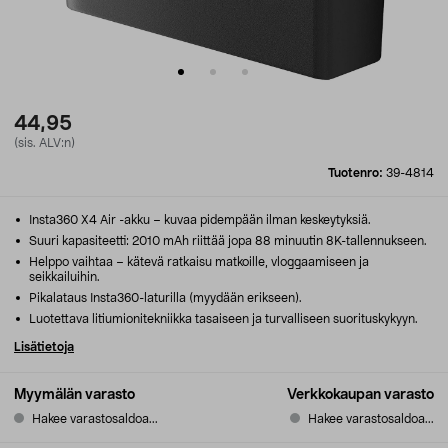
44,95
(sis. ALV:n)
Tuotenro:
39-4814
Insta360 X4 Air -akku – kuvaa pidempään ilman keskeytyksiä.
Suuri kapasiteetti: 2010 mAh riittää jopa 88 minuutin 8K-tallennukseen.
Helppo vaihtaa – kätevä ratkaisu matkoille, vloggaamiseen ja
seikkailuihin.
Pikalataus Insta360-laturilla (myydään erikseen).
Luotettava litiumionitekniikka tasaiseen ja turvalliseen suorituskykyyn.
Lisätietoja
Myymälän varasto
Verkkokaupan varasto
Hakee varastosaldoa...
Hakee varastosaldoa...