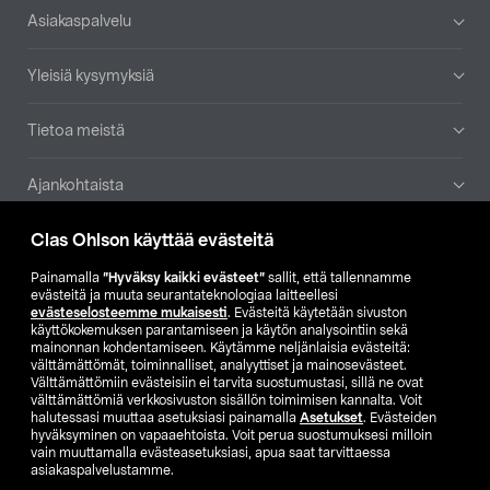
Alatunniste
Asiakaspalvelu
Yleisiä kysymyksiä
Tietoa meistä
Ajankohtaista
Clas Ohlson käyttää evästeitä
Muut yrityksemme
Painamalla
”Hyväksy kaikki evästeet”
sallit, että tallennamme
Etsi myymälä
evästeitä ja muuta seurantateknologiaa laitteellesi
evästeselosteemme mukaisesti
. Evästeitä käytetään sivuston
käyttökokemuksen parantamiseen ja käytön analysointiin sekä
mainonnan kohdentamiseen. Käytämme neljänlaisia evästeitä:
SE
NO
FI
välttämättömät, toiminnalliset, analyyttiset ja mainosevästeet.
Välttämättömiin evästeisiin ei tarvita suostumustasi, sillä ne ovat
FI
SV
välttämättömiä verkkosivuston sisällön toimimisen kannalta. Voit
halutessasi muuttaa asetuksiasi painamalla
Asetukset
. Evästeiden
hyväksyminen on vapaaehtoista. Voit perua suostumuksesi milloin
vain muuttamalla evästeasetuksiasi, apua saat tarvittaessa
asiakaspalvelustamme.