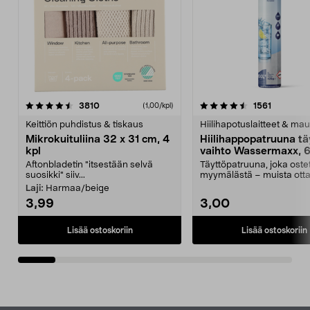
4.5viidestä
arvostelut
4.5viidestä
arvostelu
3810
1561
(1,00/kpl)
tähdestä
t
Keittiön puhdistus & tiskaus
Hiilihapotuslaitteet & mau
Mikrokuituliina 32 x 31 cm, 4
Hiilihappopatruuna tä
kpl
vaihto Wassermaxx, 6
Aftonbladetin "itsestään selvä
Täyttöpatruuna, joka ost
suosikki" siiv...
myymälästä – muista ott
patruuna mukaasi m...
Laji:
Harmaa/beige
3,99
3,00
Lisää ostoskoriin
Lisää ostoskoriin