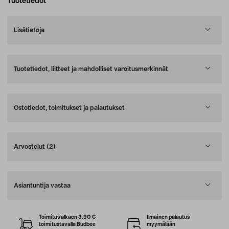
Tuotetiedot
Lisätietoja
Tuotetiedot, liitteet ja mahdolliset varoitusmerkinnät
Ostotiedot, toimitukset ja palautukset
Arvostelut
(2)
Asiantuntija vastaa
Toimitus alkaen 3,90 €
Ilmainen palautus
toimitustavalla Budbee
myymälään