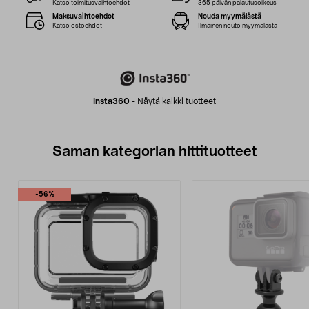
Katso toimitusvaihtoehdot
365 päivän palautusoikeus
Maksuvaihtoehdot
Nouda myymälästä
Katso ostoehdot
Ilmainen nouto myymälästä
Insta360
-
Näytä kaikki tuotteet
Saman kategorian hittituotteet
-56%