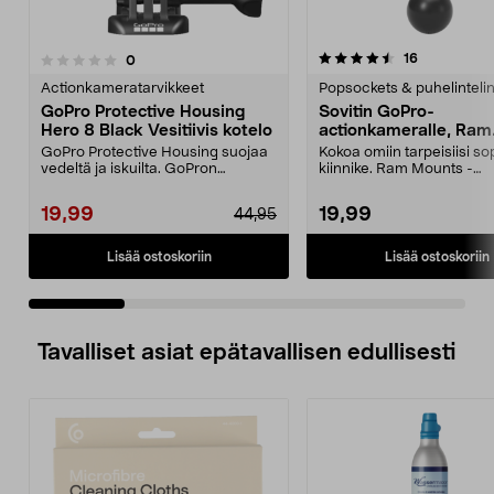
4.5 viidestä
4.0 viidestä
arvostelut
16
arvostelut
0
tähdestä
t
Actionkameratarvikkeet
Popsockets & puhelinteli
GoPro Protective Housing
Sovitin GoPro-
Hero 8 Black Vesitiivis kotelo
actionkameralle, Ram
Mounts
GoPro Protective Housing suojaa
Kokoa omiin tarpeisiisi so
vedeltä ja iskuilta. GoPron
kiinnike. Ram Mounts -
alkuperäinen kuori H...
kiinnitysjärjestelmään, 1":..
19,99
19,99
44,95
Lisää ostoskoriin
Lisää ostoskoriin
Tavalliset asiat epätavallisen edullisesti