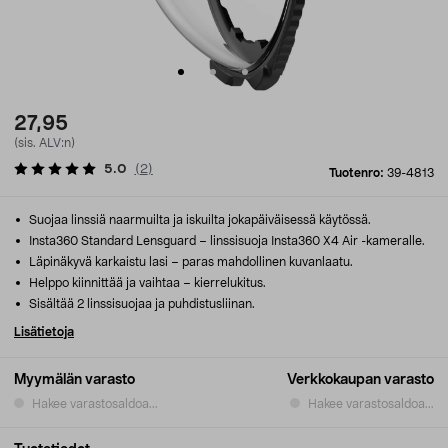
27,95
(sis. ALV:n)
5.0
(
2
)
Tuotenro:
39-4813
Suojaa linssiä naarmuilta ja iskuilta jokapäiväisessä käytössä.
Insta360 Standard Lensguard – linssisuoja Insta360 X4 Air -kameralle.
Läpinäkyvä karkaistu lasi – paras mahdollinen kuvanlaatu.
Helppo kiinnittää ja vaihtaa – kierrelukitus.
Sisältää 2 linssisuojaa ja puhdistusliinan.
Lisätietoja
Myymälän varasto
Verkkokaupan varasto
Hakee varastosaldoa...
Hakee varastosaldoa...