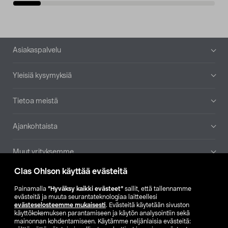
Alatunniste
Asiakaspalvelu
Yleisiä kysymyksiä
Tietoa meistä
Ajankohtaista
Muut yrityksemme
Clas Ohlson käyttää evästeitä
Etsi myymälä
Painamalla
”Hyväksy kaikki evästeet”
sallit, että tallennamme
evästeitä ja muuta seurantateknologiaa laitteellesi
SE
NO
FI
evästeselosteemme mukaisesti
. Evästeitä käytetään sivuston
käyttökokemuksen parantamiseen ja käytön analysointiin sekä
FI
SV
mainonnan kohdentamiseen. Käytämme neljänlaisia evästeitä: