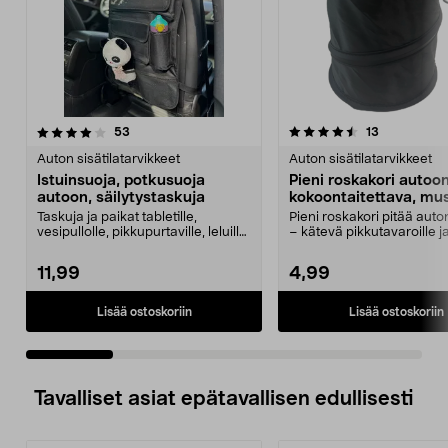
4.5 viidestä
arvostelut
4.5 viidestä
arvostelut
53
13
tähdestä
t
Auton sisätilatarvikkeet
Auton sisätilatarvikkeet
Istuinsuoja, potkusuoja
Pieni roskakori autoon
autoon, säilytystaskuja
kokoontaitettava, mus
20 cm
Taskuja ja paikat tabletille,
Pieni roskakori pitää auton
vesipullolle, pikkupurtaville, leluille
– kätevä pikkutavaroille ja
jne. Potku...
Kokoo...
11,99
4,99
Lisää ostoskoriin
Lisää ostoskoriin
Tavalliset asiat epätavallisen edullisesti