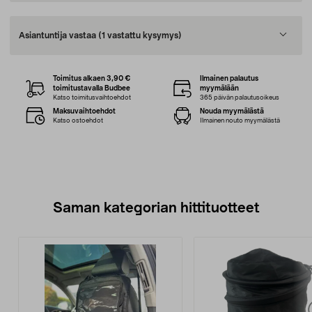
Asiantuntija vastaa
(1 vastattu kysymys)
Toimitus alkaen 3,90 €
Ilmainen palautus
toimitustavalla Budbee
myymälään
Katso toimitusvaihtoehdot
365 päivän palautusoikeus
Maksuvaihtoehdot
Nouda myymälästä
Katso ostoehdot
Ilmainen nouto myymälästä
Saman kategorian hittituotteet