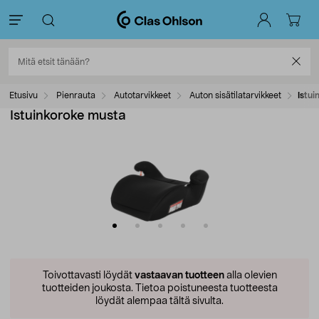
Etusivu
Pienrauta
Autotarvikkeet
Auton sisätilatarvikkeet
Istui
Istuinkoroke musta
Toivottavasti löydät
vastaavan tuotteen
alla olevien
tuotteiden joukosta.
Tietoa poistuneesta tuotteesta
löydät alempaa tältä sivulta.