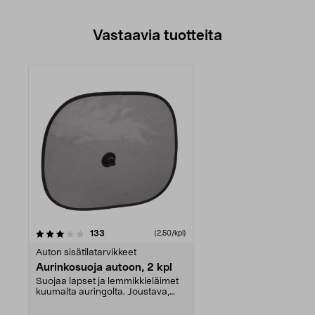
Vastaavia tuotteita
arvostelut
133
(2,50/kpl)
Auton sisätilatarvikkeet
Aurinkosuoja autoon, 2 kpl
Suojaa lapset ja lemmikkieläimet
kuumalta auringolta. Joustava,
kokoontaitettava...