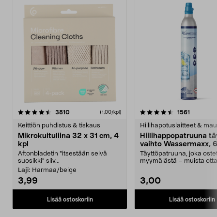
4.5viidestä
arvostelut
4.5viidestä
arvostelu
3810
1561
(1,00/kpl)
tähdestä
t
Keittiön puhdistus & tiskaus
Hiilihapotuslaitteet & mau
Mikrokuituliina 32 x 31 cm, 4
Hiilihappopatruuna tä
kpl
vaihto Wassermaxx, 6
Aftonbladetin "itsestään selvä
Täyttöpatruuna, joka ost
suosikki" siiv...
myymälästä – muista ott
patruuna mukaasi m...
Laji:
Harmaa/beige
3,99
3,00
Lisää ostoskoriin
Lisää ostoskoriin