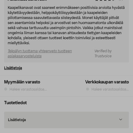
Kaapelikanavat ovat saaneet enimmäkseen positiivisia arvioita hyvästä
käytettävyydestään, helppokäyttöisyydestään ja kaapeleiden
piilottamisessa saavutettavasta siisteydestä. Monet käyttäjät pitivät
sen asentamista helpoksi ja arvostivat sen huomaamatonta ulkonäköä
sekä vahvaa tarttuvuutta useimpiin pintoihin. Vaikka jotkut mainitsivat
ongelmia liiman kanssa tai kanavan ahtaudesta tiettyjen kaapeleiden
kohdalla, yleisesti ottaen tuotteet koettiin toimiviksi ja esteettisesti
miellyttäviksi.
Tekoälyn tuottama yhteenveto tuotteen
Verified by
asiakasarvosteluista
Trustvoice
Lisätietoja
Myymälän varasto
Verkkokaupan varasto
Hakee varastosaldoa...
Hakee varastosaldoa...
Tuotetiedot
Lisätietoja