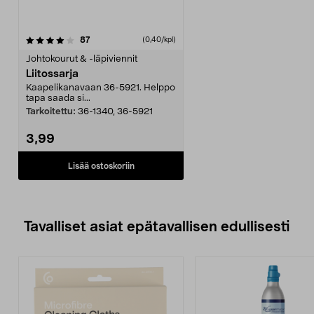
arvostelut
87
(0,40/kpl)
Johtokourut & -läpiviennit
Liitossarja
Kaapelikanavaan 36-5921. Helppo
tapa saada si...
Tarkoitettu:
36-1340, 36-5921
3,99
Lisää ostoskoriin
Tavalliset asiat epätavallisen edullisesti