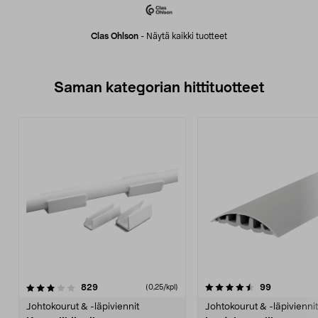
Clas Ohlson
-
Näytä kaikki tuotteet
Saman kategorian hittituotteet
4.5 viidestä
arvostelut
4.5 viidestä
arvostelut
829
99
(0,25/kpl)
tähdestä
t
Johtokourut & -läpiviennit
Johtokourut & -läpiviennit