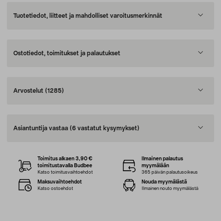
Tuotetiedot, liitteet ja mahdolliset varoitusmerkinnät
Ostotiedot, toimitukset ja palautukset
Arvostelut
(1285)
Asiantuntija vastaa
(6 vastatut kysymykset)
Toimitus alkaen 3,90 €
Ilmainen palautus
toimitustavalla Budbee
myymälään
Katso toimitusvaihtoehdot
365 päivän palautusoikeus
Maksuvaihtoehdot
Nouda myymälästä
Katso ostoehdot
Ilmainen nouto myymälästä