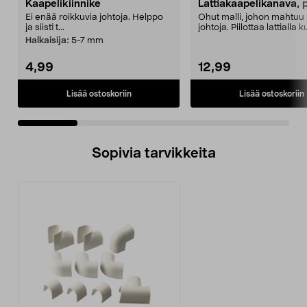
Kaapelikiinnike
Lattiakaapelikanava, p
Ei enää roikkuvia johtoja. Helppo
Ohut malli, johon mahtuu 
ja siisti t...
johtoja. Piilottaa lattialla 
kaapelit j...
Halkaisija:
5-7 mm
4,99
12,99
Lisää ostoskoriin
Lisää ostoskoriin
Sopivia tarvikkeita