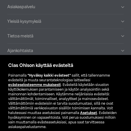
Alatunniste
Asiakaspalvelu
Yleisiä kysymyksiä
Tietoa meistä
Ajankohtaista
Clas Ohlson käyttää evästeitä
Muut yrityksemme
Painamalla
”Hyväksy kaikki evästeet”
sallit, että tallennamme
Etsi myymälä
evästeitä ja muuta seurantateknologiaa laitteellesi
evästeselosteemme mukaisesti
. Evästeitä käytetään sivuston
käyttökokemuksen parantamiseen ja käytön analysointiin sekä
mainonnan kohdentamiseen. Käytämme neljänlaisia evästeitä:
SE
NO
FI
välttämättömät, toiminnalliset, analyyttiset ja mainosevästeet.
Välttämättömiin evästeisiin ei tarvita suostumustasi, sillä ne ovat
FI
SV
välttämättömiä verkkosivuston sisällön toimimisen kannalta. Voit
halutessasi muuttaa asetuksiasi painamalla
Asetukset
. Evästeiden
hyväksyminen on vapaaehtoista. Voit perua suostumuksesi milloin
vain muuttamalla evästeasetuksiasi, apua saat tarvittaessa
asiakaspalvelustamme.