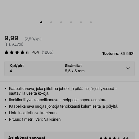
9,99
(2,50/kpl)
(sis. ALV:n)
4.4
(
1285
)
Tuotenro:
36-5921
Select
Kpl/pkt
Sisämitat
variant
4
5,5 x 5 mm
Kaapelikanava, joka piilottaa johdot ja pitää ne järjestyksessä –
saatavilla useita kokoja.
Itsekiinnittyvä kaapelikanava – helppo ja nopea asentaa.
Kaapelikanava suojaa johtoja tehokkaasti kulumiselta ja pölyltä.
Lista luo siistin vaikutelman.
Pituus: 1 metri. Väri: Valkoinen.
Asiakkaat sanovat...
4.4