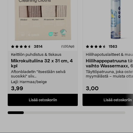
4.5viidestä
arvostelut
4.5viidestä
arvostelu
3814
1563
(1,00/kpl)
tähdestä
t
Keittiön puhdistus & tiskaus
Hiilihapotuslaitteet & mau
Mikrokuituliina 32 x 31 cm, 4
Hiilihappopatruuna tä
kpl
vaihto Wassermaxx, 6
Aftonbladetin "itsestään selvä
Täyttöpatruuna, joka ost
suosikki" siiv...
myymälästä – muista ott
patruuna mukaasi m...
Laji:
Harmaa/beige
3,99
3,00
Lisää ostoskoriin
Lisää ostoskoriin