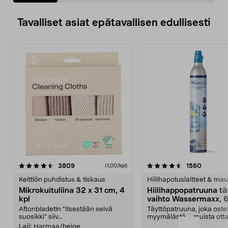
Tavalliset asiat epätavallisen edullisesti
4.5viidestä
arvostelut
4.5viidestä
arvostel
3809
1560
(1,00/kpl)
tähdestä
t
Keittiön puhdistus & tiskaus
Hiilihapotuslaitteet & mau
Mikrokuituliina 32 x 31 cm, 4
Hiilihappopatruuna tä
kpl
vaihto Wassermaxx, 6
Aftonbladetin "itsestään selvä
Täyttöpatruuna, joka ost
suosikki" siiv...
myymälästä – muista ott
patruuna mukaasi m...
Laji:
Harmaa/beige