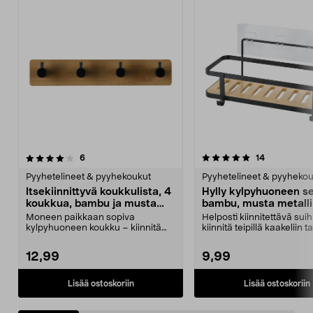
5.0 viidestä
arvostelut
4.5 viidestä
arvostelut
6
14
tähdestä
t
Pyyhetelineet & pyyhekoukut
Pyyhetelineet & pyyheko
Itsekiinnittyvä koukkulista, 4
Hylly kylpyhuoneen s
koukkua, bambu ja musta
bambu, musta metalli
metalli
Moneen paikkaan sopiva
Helposti kiinnitettävä sui
kylpyhuoneen koukku – kiinnitä
kiinnitä teipillä kaakeliin ta
teipillä kaakeliin tai kli...
klinkkeriin...
12,99
9,99
Lisää ostoskoriin
Lisää ostoskoriin