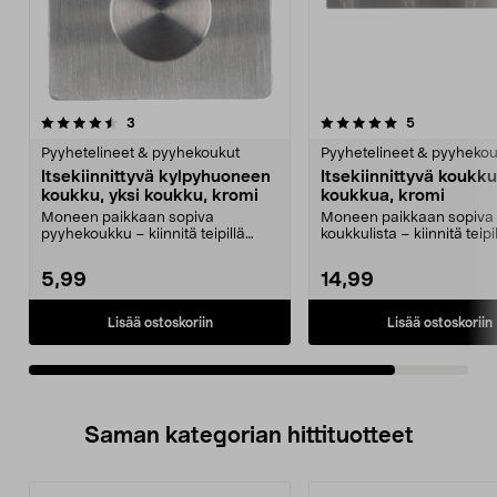
5.0viidestä
arvostelut
arvostelut
3
5
tähdestä
Pyyhetelineet & pyyhekoukut
Pyyhetelineet & pyyheko
Itsekiinnittyvä kylpyhuoneen
Itsekiinnittyvä koukku
koukku, yksi koukku, kromi
koukkua, kromi
Moneen paikkaan sopiva
Moneen paikkaan sopiva
pyyhekoukku – kiinnitä teipillä
koukkulista – kiinnitä teipi
kaakeliin tai klinkkeriin...
kaakeliin tai klinkkeriin...
5,99
14,99
Lisää ostoskoriin
Lisää ostoskoriin
Saman kategorian hittituotteet