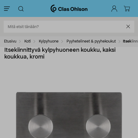
Etusivu
Koti
Kylpyhuone
Pyyhetelineet & pyyhekoukut
Itsekiin
Itsekiinnittyvä kylpyhuoneen koukku, kaksi
koukkua, kromi