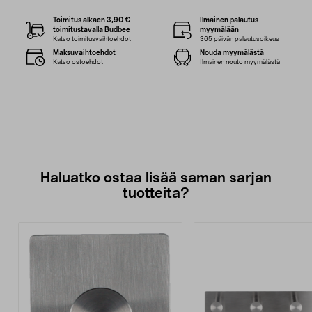
Toimitus alkaen 3,90 €
Ilmainen palautus
toimitustavalla Budbee
myymälään
Katso toimitusvaihtoehdot
365 päivän palautusoikeus
Maksuvaihtoehdot
Nouda myymälästä
Katso ostoehdot
Ilmainen nouto myymälästä
Haluatko ostaa lisää saman sarjan
tuotteita?