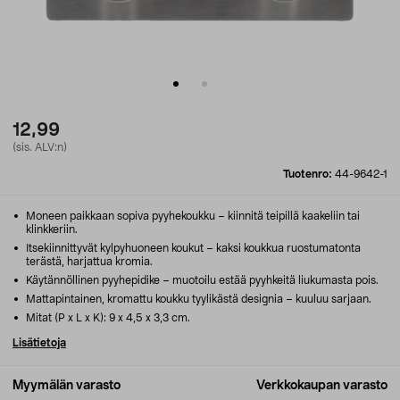
12,99
(sis. ALV:n)
Tuotenro:
44-9642-1
Moneen paikkaan sopiva pyyhekoukku – kiinnitä teipillä kaakeliin tai
klinkkeriin.
Itsekiinnittyvät kylpyhuoneen koukut – kaksi koukkua ruostumatonta
terästä, harjattua kromia.
Käytännöllinen pyyhepidike – muotoilu estää pyyhkeitä liukumasta pois.
Mattapintainen, kromattu koukku tyylikästä designia – kuuluu sarjaan.
Mitat (P x L x K): 9 x 4,5 x 3,3 cm.
Lisätietoja
Myymälän varasto
Verkkokaupan varasto