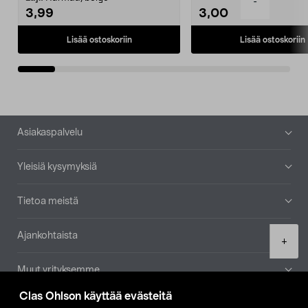
-
3,99
3,00
Lisää ostoskoriin
Lisää ostoskoriin
Alatunniste
Asiakaspalvelu
Yleisiä kysymyksiä
Tietoa meistä
Ajankohtaista
Product
+
quantity
Muut yrityksemme
Clas Ohlson käyttää evästeitä
Etsi myymälä