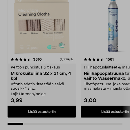
4.5viidestä
arvostelut
4.5viidestä
arvostelu
3810
1561
(1,00/kpl)
tähdestä
t
Keittiön puhdistus & tiskaus
Hiilihapotuslaitteet & mau
Mikrokuituliina 32 x 31 cm, 4
Hiilihappopatruuna tä
kpl
vaihto Wassermaxx, 6
Aftonbladetin "itsestään selvä
Täyttöpatruuna, joka ost
suosikki" siiv...
myymälästä – muista ott
patruuna mukaasi m...
Laji:
Harmaa/beige
3,99
3,00
Lisää ostoskoriin
Lisää ostoskoriin