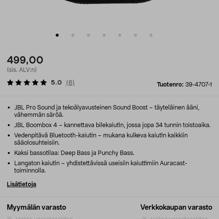
499,00
(sis. ALV:n)
5.0
(
6
)
Tuotenro:
39-4707-1
JBL Pro Sound ja tekoälyavusteinen Sound Boost – täyteläinen ääni,
vähemmän säröä.
JBL Boombox 4 – kannettava bilekaiutin, jossa jopa 34 tunnin toistoaika.
Vedenpitävä Bluetooth-kaiutin – mukana kulkeva kaiutin kaikkiin
sääolosuhteisiin.
Kaksi bassotilaa: Deep Bass ja Punchy Bass.
Langaton kaiutin – yhdistettävissä useisiin kaiuttimiin Auracast-
toiminnolla.
Lisätietoja
Myymälän varasto
Verkkokaupan varasto