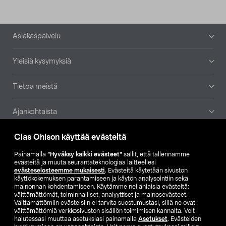
Alatunniste
Asiakaspalvelu
Yleisiä kysymyksiä
Tietoa meistä
Ajankohtaista
Clas Ohlson käyttää evästeitä
Muut yrityksemme
Painamalla
”Hyväksy kaikki evästeet”
sallit, että tallennamme
Etsi myymälä
evästeitä ja muuta seurantateknologiaa laitteellesi
evästeselosteemme mukaisesti
. Evästeitä käytetään sivuston
käyttökokemuksen parantamiseen ja käytön analysointiin sekä
mainonnan kohdentamiseen. Käytämme neljänlaisia evästeitä:
SE
NO
FI
välttämättömät, toiminnalliset, analyyttiset ja mainosevästeet.
Välttämättömiin evästeisiin ei tarvita suostumustasi, sillä ne ovat
FI
SV
välttämättömiä verkkosivuston sisällön toimimisen kannalta. Voit
halutessasi muuttaa asetuksiasi painamalla
Asetukset
. Evästeiden