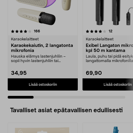
4.0 viidestä
arvostelut
4.5 viidestä
arvostelut
166
12
tähdestä
t
Karaokelaitteet
Karaokelaitteet
Karaokekaiutin, 2 langatonta
Exibel Langaton mikro
mikrofonia
kpl 50 m kantama
Hauska elämys lastenjuhliin –
Laula, puhu tai pidä esityk
sopii hyvin lastenjuhliin tai
langattomalla mikrofonill
perheen yhteiseen il...
metrin etäisyy...
34,95
69,90
Lisää ostoskoriin
Lisää ostoskoriin
Tavalliset asiat epätavallisen edullisesti