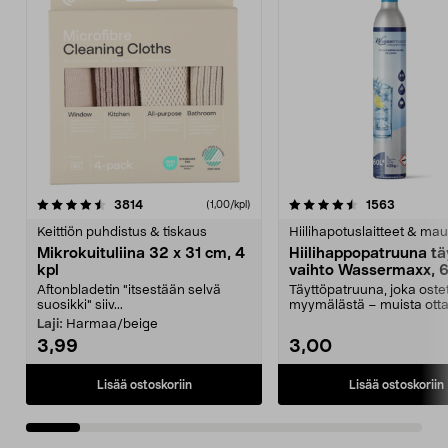
4.5viidestä
arvostelut
4.5viidestä
arvostelu
3814
1563
(1,00/kpl)
tähdestä
t
Keittiön puhdistus & tiskaus
Hiilihapotuslaitteet & mau
Mikrokuituliina 32 x 31 cm, 4
Hiilihappopatruuna tä
kpl
vaihto Wassermaxx, 6
Aftonbladetin "itsestään selvä
Täyttöpatruuna, joka ost
suosikki" siiv...
myymälästä – muista ott
patruuna mukaasi m...
Laji:
Harmaa/beige
3,99
3,00
Lisää ostoskoriin
Lisää ostoskoriin