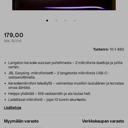
179,00
(sis. ALV:n)
Tuotenro:
10-1-882
Langaton karaoke suoraan puhelimesta – 2 mikrofonia duettoja ja juhlia
varten.
JBL Easysing -mikrofonisetti – 2 langatonta mikrofonia USB-C-
vastaanottimella.
Karaokemikrofoni tekoälyllä – vaimentaa musiikin lauluäänen ja korostaa
omaa ääntäsi.
Helppo yhdistää – liitä vastaanotin ja ala laulaa heti.
Ladattavat mikrofonit – jopa 10 tunnin akunkesto.
Lisätietoja
Myymälän varasto
Verkkokaupan varasto