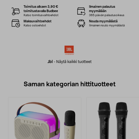
Toimitus alkaen 3,90 €
Ilmainen palautus
toimitustavalla Budbee
myymälään
Katso toimitusvaihtoehdot
365 päivän palautusoikeus
Maksuvaihtoehdot
Nouda myymälästä
Katso ostoehdot
Ilmainen nouto myymälästä
Jbl
-
Näytä kaikki tuotteet
Saman kategorian hittituotteet