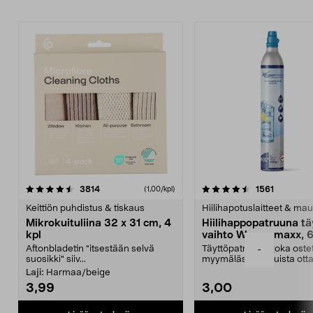
4.5viidestä
arvostelut
4.5viidestä
arvostelu
3814
1561
(1,00/kpl)
tähdestä
t
Keittiön puhdistus & tiskaus
Hiilihapotuslaitteet & mau
Mikrokuituliina 32 x 31 cm, 4
Hiilihappopatruuna tä
kpl
vaihto Wassermaxx, 6
Aftonbladetin "itsestään selvä
Täyttöpatruuna, joka ost
-
suosikki" siiv...
myymälästä – muista ott
patruuna mukaasi m...
Laji:
Harmaa/beige
3,99
3,00