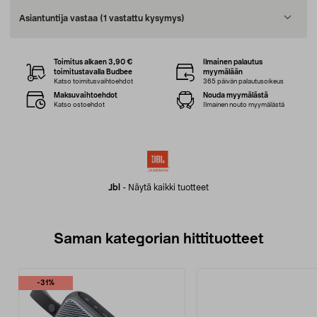
Asiantuntija vastaa
(1 vastattu kysymys)
Toimitus alkaen 3,90 €
Ilmainen palautus
toimitustavalla Budbee
myymälään
Katso toimitusvaihtoehdot
365 päivän palautusoikeus
Maksuvaihtoehdot
Nouda myymälästä
Katso ostoehdot
Ilmainen nouto myymälästä
Jbl
-
Näytä kaikki tuotteet
Saman kategorian hittituotteet
-31%