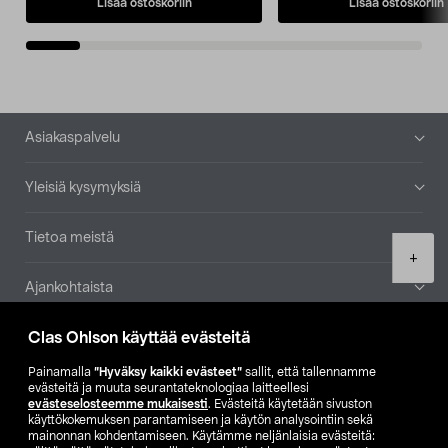
Lisää ostoskoriin
Lisää ostoskoriin
Alatunniste
Asiakaspalvelu
Yleisiä kysymyksiä
Tietoa meistä
Product
+
quantity
Ajankohtaista
Clas Ohlson käyttää evästeitä
Muut yrityksemme
Painamalla
”Hyväksy kaikki evästeet”
sallit, että tallennamme
Etsi myymälä
evästeitä ja muuta seurantateknologiaa laitteellesi
evästeselosteemme mukaisesti
. Evästeitä käytetään sivuston
käyttökokemuksen parantamiseen ja käytön analysointiin sekä
mainonnan kohdentamiseen. Käytämme neljänlaisia evästeitä:
SE
NO
FI