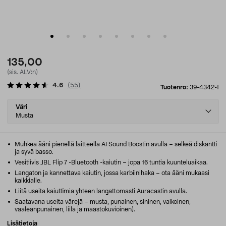
135,00
(sis. ALV:n)
4.6
(
55
)
Tuotenro:
39-4342-1
Select
Väri
variant
Musta
Muhkea ääni pienellä laitteella AI Sound Boostin avulla – selkeä diskantti
ja syvä basso.
Vesitiivis JBL Flip 7 -Bluetooth -kaiutin – jopa 16 tuntia kuunteluaikaa.
Langaton ja kannettava kaiutin, jossa karbiinihaka – ota ääni mukaasi
kaikkialle.
Liitä useita kaiuttimia yhteen langattomasti Auracastin avulla.
Saatavana useita värejä – musta, punainen, sininen, valkoinen,
vaaleanpunainen, liila ja maastokuvioinen).
Lisätietoja