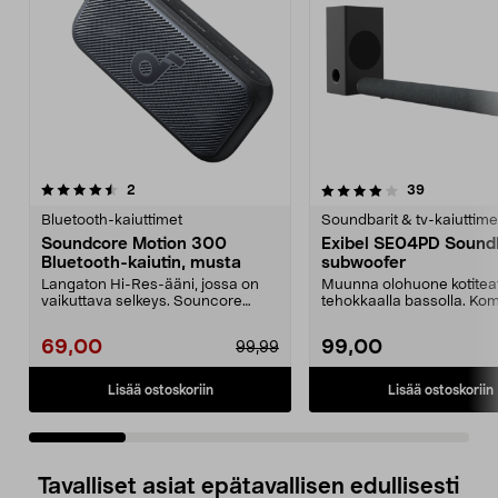
4.0 viidestä
arvostelut
4.0 viidestä
arvostelut
2
39
tähdestä
t
Bluetooth-kaiuttimet
Soundbarit & tv-kaiuttime
Soundcore Motion 300
Exibel SE04PD Soundb
Bluetooth-kaiutin, musta
subwoofer
Langaton Hi-Res-ääni, jossa on
Muunna olohuone kotiteat
vaikuttava selkeys. Souncore
tehokkaalla bassolla. Ko
Motion 300 – äänen m...
Exibel-soundbar –...
69,00
99,00
99,99
Lisää ostoskoriin
Lisää ostoskoriin
Tavalliset asiat epätavallisen edullisesti